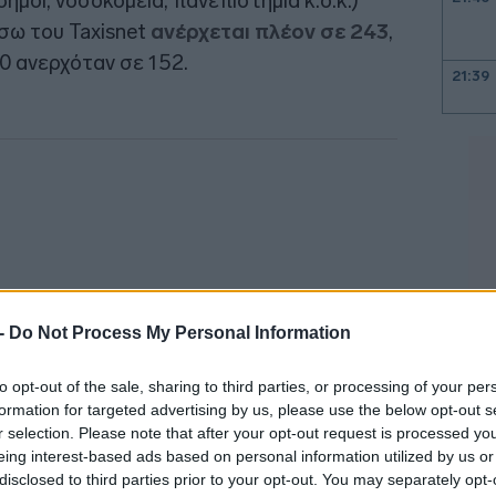
ήμοι, νοσοκομεία, πανεπιστήμια κ.ο.κ.)
σω του Taxisnet
ανέρχεται πλέον σε 243
,
0 ανερχόταν σε 152.
21:39
21:27
21:11
21:01
 -
Do Not Process My Personal Information
to opt-out of the sale, sharing to third parties, or processing of your per
20:42
formation for targeted advertising by us, please use the below opt-out s
r selection. Please note that after your opt-out request is processed y
20:32
eing interest-based ads based on personal information utilized by us or
μοποιούνται με ενιαίο και απλό τρόπο σε
disclosed to third parties prior to your opt-out. You may separately opt-