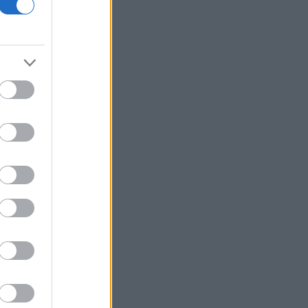
67.746 δικαιούχους για την αγορά
λιπασμάτων
Ευρωαγορές: Η καλύτερη εβδομάδα
από τα τέλη Ιουνίου - Σε νέα υψηλά ο
Stoxx 600
Κορυφώνεται η έξοδος των εκδρομέων
- Στο 100% η πληρότητα σε πολλά
δρομολόγια για Κυκλάδες
Η Ιταλία απαντά στην Ισπανία: «Δεν
δεχόμαστε τελεσίγραφα» - Σε ισχύ οι
συνοριακοί έλεγχοι
Flexopack: Στα 6,49 εκατ. ευρώ το
μετοχικό κεφάλαιο μετά την άσκηση
stock options
Θεσσαλονίκη: Οι αλλαγές στις
λεωφορειακές γραμμές με την
επέκταση του Μετρό στην Καλαμαριά
Μπήτρος: Τροποποιήθηκε η συμφωνία
εξυγίανσης θυγατρικής