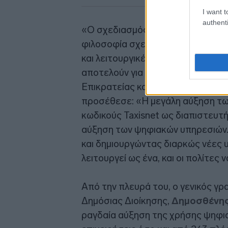
I want t
authenti
«Ο σχεδιασμός μας έχει πάντα το
φιλοσοφία σχεδιάστηκαν και οι υπη
και λειτουργικές για όλους τους πο
αποτελούν για εμάς ένα πολύ σημα
Επικρατείας και Ψηφιακής Διακυ
προσέθεσε: «Η μεγάλη αύξηση τω
κωδικούς Taxisnet ως διαπιστευτ
αύξηση των ψηφιακών υπηρεσιών.
και δημιουργώντας διαρκώς νέες 
λειτουργεί ως ένα, και οι πολίτες
Από την πλευρά του, ο γενικός 
Δημόσιας Διοίκησης,
Δημοσθένη
ραγδαία αύξηση της χρήσης ψηφι