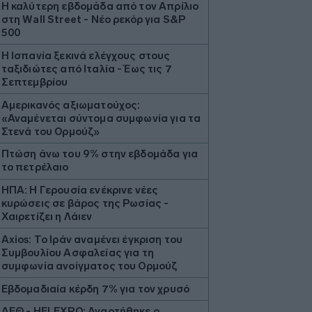
Η καλύτερη εβδομάδα από τον Απρίλιο
στη Wall Street - Νέο ρεκόρ για S&P
500
Η Ισπανία ξεκινά ελέγχους στους
ταξιδιώτες από Ιταλία - Έως τις 7
Σεπτεμβρίου
Αμερικανός αξιωματούχος:
«Αναμένεται σύντομα συμφωνία για τα
Στενά του Ορμούζ»
Πτώση άνω του 9% στην εβδομάδα για
το πετρέλαιο
ΗΠΑ: Η Γερουσία ενέκρινε νέες
κυρώσεις σε βάρος της Ρωσίας -
Χαιρετίζει η Λάιεν
Axios: Το Ιράν αναμένει έγκριση του
Συμβουλίου Ασφαλείας για τη
συμφωνία ανοίγματος του Ορμούζ
Εβδομαδιαία κέρδη 7% για τον χρυσό
ΔΕΘ - HELEXPO: Αναρτήθηκε ο