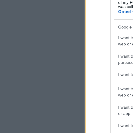
of my P
was col
Opted 
Google 
I want t
web or d
I want t
purpose
I want 
I want t
web or d
I want t
or app.
I want t