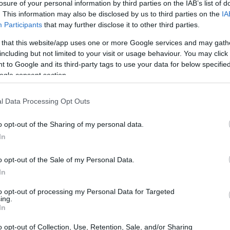
από πληθώρα φορέων του Δημοσίου. Με
losure of your personal information by third parties on the IAB’s list of
. This information may also be disclosed by us to third parties on the
IA
20:19
ειρήσεις απαλλάσσονται από την ανάγκη
Participants
that may further disclose it to other third parties.
ίες των φορέων, περιορίζοντας
 that this website/app uses one or more Google services and may gath
ή και άσκοπη ταλαιπωρία για τη λήψη
20:11
including but not limited to your visit or usage behaviour. You may click 
ητικών και βεβαιώσεων, υποβολή αιτήσεων
 to Google and its third-party tags to use your data for below specifi
ogle consent section.
20:00
l Data Processing Opt Outs
ια την πρόσβαση των πολιτών στις
κεντρική στρατηγική του υπουργείου
19:45
o opt-out of the Sharing of my personal data.
τούτου, αποτελεί
διαρκή επιδίωξη η
In
ητας σε όσο το δυνατόν
19:37
o opt-out of the Sale of my Personal Data.
λύνεται, έτσι, σημαντικά η καθημερινότητα
In
ν, αναβαθμίζοντας την ποιότητα των
19:27
to opt-out of processing my Personal Data for Targeted
ing.
In
19:15
o opt-out of Collection, Use, Retention, Sale, and/or Sharing