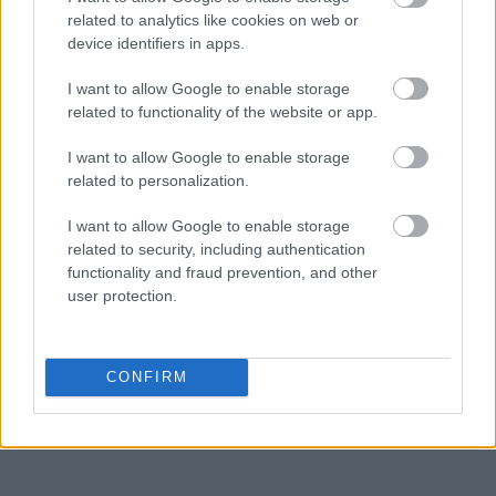
related to analytics like cookies on web or
device identifiers in apps.
I want to allow Google to enable storage
related to functionality of the website or app.
I want to allow Google to enable storage
related to personalization.
Διαβάζονται αυτή τη στιγμή
I want to allow Google to enable storage
Τράπεζες: Στα 55,5 εκατ. ευρώ ο λογαριασμός
related to security, including authentication
από τα δάνεια του ν. Κατσέλη
functionality and fraud prevention, and other
user protection.
Νέο Χωροταξικό Τουρισμού: Οι νέες «κόκκινες
γραμμές» για το περιβάλλον και τι αλλάζει σε
ξενοδοχεία, νησιά και επενδύσεις
CONFIRM
Τα ανοιχτά μέτωπα για την ενίσχυση της
ελληνικής βιομηχανίας