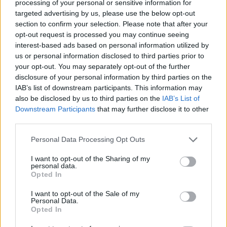
processing of your personal or sensitive information for
Διαβάζονται αυτή τη στιγμή
targeted advertising by us, please use the below opt-out
section to confirm your selection. Please note that after your
Η γαλάζια «θετική ατζέντα» στο δρόμο για το
opt-out request is processed you may continue seeing
2027 - Το παράπονο της Καρυστιανού - Στον
interest-based ads based on personal information utilized by
ΣΥΡΙΖΑ μελετούν Ιστορία
us or personal information disclosed to third parties prior to
Πυρόπληκτοι: Τι σημαίνουν τα «πράσινα»,
your opt-out. You may separately opt-out of the further
disclosure of your personal information by third parties on the
«κίτρινα» και «κόκκινα» σπίτια για τις
IAB’s list of downstream participants. This information may
αποζημιώσεις
also be disclosed by us to third parties on the
IAB’s List of
Ποια είναι η (κυβερνητική) λίστα με τα μεγάλα
Downstream Participants
that may further disclose it to other
οδικά έργα και τα εκτιμώμενα
third parties.
χρονοδιαγράμματα
Please note that this website/app uses one or more Google
Personal Data Processing Opt Outs
services and may gather and store information including but
not limited to your visit or usage behaviour. You may click to
I want to opt-out of the Sharing of my
personal data.
grant or deny consent to Google and its third-party tags to
MUST READ
Opted In
use your data for below specified purposes in below Google
Πέθανε ο Νταβίντ Σασόλι, πρόεδρος του
consent section.
I want to opt-out of the Sale of my
Ευρωπαϊκού Κοινοβουλίου
Personal Data.
Opted In