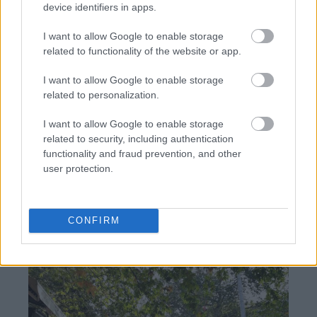
device identifiers in apps.
I want to allow Google to enable storage
related to functionality of the website or app.
Ολυμπιακός: Πρόταση για δανεισμό και οψιόν
I want to allow Google to enable storage
αγοράς του Μόουρα σύμφωνα με τους Πορτογάλους
related to personalization.
I want to allow Google to enable storage
Φενέρμπαχτσε: Αντέγραψε τον ποδοσφαιρικό
related to security, including authentication
Παναθηναϊκό με Spiderman και Λιβάι Γκαρσία!
functionality and fraud prevention, and other
user protection.
Ρεάλ Μαδρίτης ή Μπαρτσελόνα; Ο Ρόδρι μπροστά
στο μεγαλύτερο δίλημμα της καριέρας του
CONFIRM