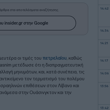
14:42
άρθρα στα αποτελέσματα αναζήτησης.
υ insider.gr στην Google
14:34
14:21
ευτέρα οι τιμές του
πετρελαίου
, καθώς
14:17
Tasnim μετέδωσε ότι η διαπραγματευτική
λλαγή μηνυμάτων, και, κατά συνέπεια, τις
14:06
 αντικείμενο τον τερματισμό του πολέμου
ισραηλινών επιθέσεων στον Λίβανο και
13:56
ανάμεσα στην Ουάσινγκτον και την
13:42