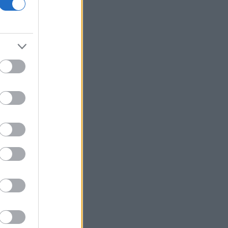
Η fintech εταιρεία AI Financial που
συνδέεται με τον Τραμπ πουλά τη
θυγατρική της στην Prime Delta
Ζελένσκι: Ευχαρίστησε την
αμερικανική Γερουσία για την
υιοθέτηση ν/σ που προβλέπει την
επιβολή σημαντικών κυρώσεων στη
Ρωσία
Κολομβία: Ο Αμπελάρδο ντε λα
Εσπριέγια ορκίστηκε πρόεδρος της
χώρας
Υπ. Εργασίας: Ο «χάρτης» των
πληρωμών από e-ΕΦΚΑ, ΔΥΠΑ για την
περίοδο 10 έως 14 Αυγούστου
Health Monitoring: Η εθνική υποδομή
για αξιοποίηση δεδομένων υγείας
προς όφελος των πολιτών
ΟΗΕ: Προειδοποιεί ότι υπάρχει
κίνδυνος ανανέωσης μιας μεγάλης