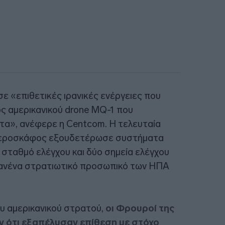
ε «επιθετικές ιρανικές ενέργειες που
ς αμερικανικού drone MQ-1 που
τα», ανέφερε η Centcom. Η τελευταία
ό αεροσκάφος εξουδετέρωσε συστήματα
 σταθμό ελέγχου και δύο σημεία ελέγχου
κανένα στρατιωτικό προσωπικό των ΗΠΑ
ου αμερικανικού στρατού,
οι Φρουροί της
 ότι εξαπέλυσαν επίθεση με στόχο