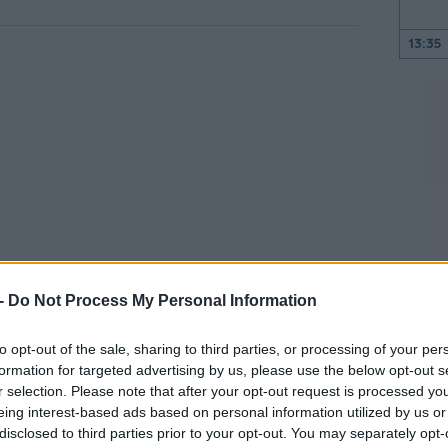
13:35
13:17
13:13
13:01
12:50
 -
Do Not Process My Personal Information
η ελήφθη εξαιτίας «των εγκλημάτων που
to opt-out of the sale, sharing to third parties, or processing of your per
ι στον Λίβανο και των παραβιάσεων σε όλα
12:43
formation for targeted advertising by us, please use the below opt-out s
ς Απριλίου ανάμεσα στις ΗΠΑ και το Ιράν.
r selection. Please note that after your opt-out request is processed y
α διέκοψε κατά συνέπεια τον διάλογο και
eing interest-based ads based on personal information utilized by us or
12:23
disclosed to third parties prior to your opt-out. You may separately opt-
 μεσολαβητών», διευκρινίζει το Tasnim