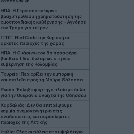
Θεσσαλονίκη
ΗΠΑ: Η Γερουσία ενέκρινε
βραχυπρόθεσμη χρηματοδότηση της
ομοσπονδιακής κυβέρνησης - Αγνόησε
τον Τραμπ για το Ιράν
ΓΓΠΠ: Red Code την Κυριακή σε
αρκετές περιοχές της χώρας
ΗΠΑ: Η Ουάσινγκτον θα προσφέρει
βοήθεια 1 δισ. δολαρίων στη νέα
κυβέρνηση της Κολομβίας
Τουρκία: Περιορίζει την εμπορική
ναυσιπλοΐα προς τη Μαύρη Θάλασσα
Ρωσία: Έπληξε φορτηγό πλοίο με όπλα
για την Ουκρανία ανοιχτά της Οδησσού
Χαρδαλιάς: Δεν θα επιτρέψουμε
καμμία ανεμογεννήτρια στις
αναδασωτέες και πυρόπληκτες
περιοχές της Αττικής
Ιταλία: Όλες οι πόλεις στο υψηλότερο