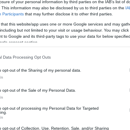
losure of your personal information by third parties on the IAB’s list of
ι πλήρως και τα Στενά του Ορμούζ
.
. This information may also be disclosed by us to third parties on the
IA
Participants
that may further disclose it to other third parties.
12:16
ντικής εκπλήρωσης του ευρωπαϊκού
Brent
 that this website/app uses one or more Google services and may gath
ο αναφοράς των τιμών του αργού-
including but not limited to your visit or usage behaviour. You may click 
12:03
 to Google and its third-party tags to use your data for below specifi
 δολάρια το βαρέλι
, ενώ τα συμβόλαια
ogle consent section.
ρικανικού
West Texas Intermediate
α/βαρέλι
.
l Data Processing Opt Outs
11:46
o opt-out of the Sharing of my personal data.
In
11:39
o opt-out of the Sale of my Personal Data.
In
11:22
to opt-out of processing my Personal Data for Targeted
ing.
In
11:03
o opt-out of Collection, Use, Retention, Sale, and/or Sharing