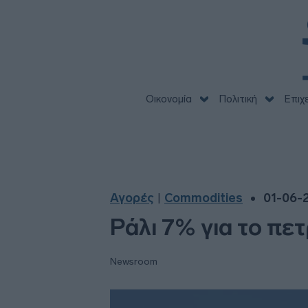
Οικονομία
Πολιτική
Επιχ
Αγορές
Commodities
01-06-2
|
Ράλι 7% για το πε
Newsroom