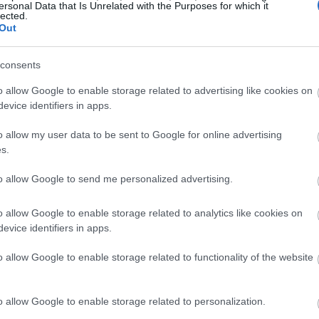
ersonal Data that Is Unrelated with the Purposes for which it
lected.
10:53
Out
consents
10:43
o allow Google to enable storage related to advertising like cookies on
evice identifiers in apps.
o allow my user data to be sent to Google for online advertising
s.
10:38
to allow Google to send me personalized advertising.
10:31
o allow Google to enable storage related to analytics like cookies on
ξαπέλυσαν
εκατέρωθεν επιθέσεις
κατά τη
evice identifiers in apps.
ος σήμερα Δευτέρα, επιφέροντας ένα
10:21
o allow Google to enable storage related to functionality of the website
ιρία, ενώ οι διαπραγματεύσεις για τον
ουν σε αδιέξοδο.
10:14
o allow Google to enable storage related to personalization.