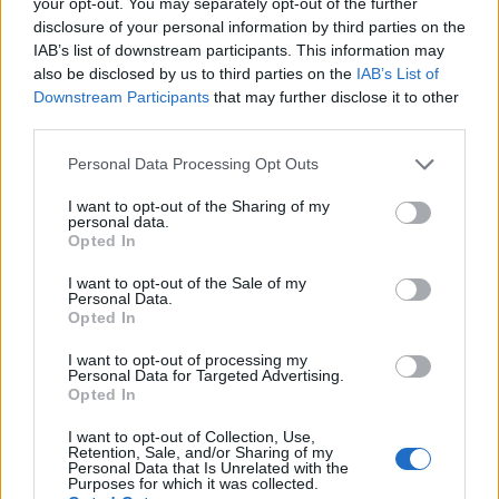
your opt-out. You may separately opt-out of the further
disclosure of your personal information by third parties on the
IAB’s list of downstream participants. This information may
also be disclosed by us to third parties on the
IAB’s List of
Ο πόλεμος, που έχει αφήσει χιλιάδες νεκρούς,
Downstream Participants
that may further disclose it to other
third parties.
έχει προκαλέσει σοκ στην παγκόσμια οικονομία,
εκτοξεύοντας τις τιμές του πετρελαίου.
Please note that this website/app uses one or more Google
Personal Data Processing Opt Outs
services and may gather and store information including but
not limited to your visit or usage behaviour. You may click to
I want to opt-out of the Sharing of my
Ενώ ΗΠΑ και Ιράν φαίνονταν τις τελευταίες
personal data.
grant or deny consent to Google and its third-party tags to
Opted In
ημέρες να προσεγγίζουν μία συμφωνία, οι New
use your data for below specified purposes in below Google
York Times έγραψαν το Σαββατοκύριακο ότι
ο
consent section.
I want to opt-out of the Sale of my
Personal Data.
Τραμπ σκλήρυνε τους όρους
της πρότασής
Opted In
του και έστειλε νέα εκδοχή του κειμένου στην
Τεχεράνη
. Σύμφωνα με τον ιστότοπο Axios, ο
I want to opt-out of processing my
Personal Data for Targeted Advertising.
Τραμπ επιδιώκει μεγαλύτερη αυστηρότητα στην
Opted In
θέση της Ουάσινγκτον, κυρίως στο θέμα του
I want to opt-out of Collection, Use,
πυρηνικού προγράμματος της Τεχεράνης.
Retention, Sale, and/or Sharing of my
Personal Data that Is Unrelated with the
Purposes for which it was collected.