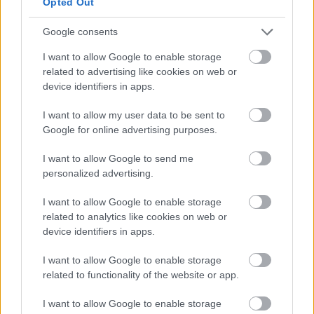
Opted Out
Google consents
I want to allow Google to enable storage
related to advertising like cookies on web or
device identifiers in apps.
I want to allow my user data to be sent to
Google for online advertising purposes.
I want to allow Google to send me
personalized advertising.
I want to allow Google to enable storage
related to analytics like cookies on web or
Το CBS News μετέδωσε χθες βράδυ ότι
η νέα
device identifiers in apps.
πρόταση των ΗΠΑ περιλαμβάνει παράταση
της εκεχειρίας για 60 ημέρες με ρήτρες που
I want to allow Google to enable storage
προβλέπουν το άνοιγμα των Στενών του
related to functionality of the website or app.
Ορμούζ και ένα πλαίσιο για επανέναρξη των
I want to allow Google to enable storage
πυρηνικών διαπραγματεύσεων
.