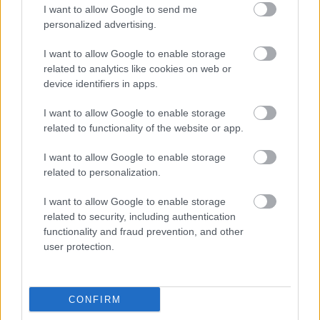
I want to allow Google to send me
personalized advertising.
I want to allow Google to enable storage
related to analytics like cookies on web or
device identifiers in apps.
I want to allow Google to enable storage
related to functionality of the website or app.
I want to allow Google to enable storage
related to personalization.
I want to allow Google to enable storage
Διαβάζονται αυτή τη στιγμή
related to security, including authentication
functionality and fraud prevention, and other
Η γαλάζια «θετική ατζέντα» στο δρόμο για το
user protection.
2027 - Το παράπονο της Καρυστιανού - Στον
ΣΥΡΙΖΑ μελετούν Ιστορία
Πυρόπληκτοι: Τι σημαίνουν τα «πράσινα»,
CONFIRM
«κίτρινα» και «κόκκινα» σπίτια για τις