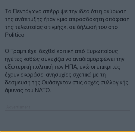
Το Πεντάγωνο απέρριψε την ιδέα ότι η ακύρωση
της ανάπτυξης ήταν «μια απροσδόκητη απόφαση
της τελευταίας στιγμής», σε δήλωσή του στο
Politico.
Ο Τραμπ έχει δεχθεί κριτική από Ευρωπαίους
ηγέτες καθώς συνεχίζει να αναδιαμορφώνει την
εξωτερική πολιτική των ΗΠΑ, ενώ οι επικριτές
έχουν εκφράσει ανησυχίες σχετικά με τη
δέσμευση της Ουάσιγκτον στις αρχές συλλογικής
άμυνας του ΝΑΤΟ.