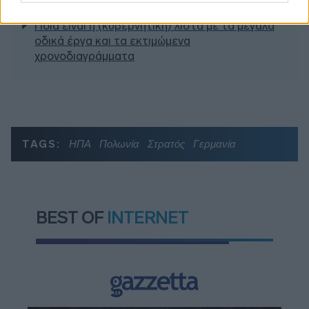
αποζημιώσεις
Ποια είναι η (κυβερνητική) λίστα με τα μεγάλα
οδικά έργα και τα εκτιμώμενα
χρονοδιαγράμματα
TAGS:
ΗΠΑ
Πολωνία
Στρατός
Γερμανία
BEST OF
INTERNET