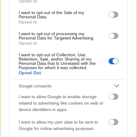
Opted In
use your data for below specified purposes in below Google
consent section.
I want to opt-out of the Sale of my
Personal Data.
Opted In
Το Πεντάγωνο δήλωσε ότι η αποχώρηση από τη
I want to opt-out of processing my
Γερμανία αναμένεται να πραγματοποιηθεί τους
Personal Data for Targeted Advertising.
Opted In
επόμενους έξι έως δώδεκα μήνες. Η μείωση θα
επαναφέρει τα επίπεδα των αμερικανικών
I want to opt-out of Collection, Use,
Retention, Sale, and/or Sharing of my
στρατευμάτων στην Ευρώπη στα επίπεδα πριν
Personal Data that Is Unrelated with the
από το 2022, όταν ο Πρόεδρος Τζο Μπάιντεν
Purposes for which it was collected.
Opted Out
αύξησε τις αναπτύξεις σε απάντηση στην
εισβολή της Ρωσίας στην Ουκρανία.
Google consents
I want to allow Google to enable storage
Ακολουθήστε το
insider.gr στο Google News
και μάθετε
related to advertising like cookies on web or
πρώτοι όλες τις
ειδήσεις
από την Ελλάδα και τον κόσμο.
device identifiers in apps.
I want to allow my user data to be sent to
Google for online advertising purposes.