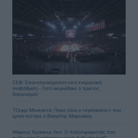
ΣΕΦ: Επαναπροκηρύσσεται η ενεργειακή
αναβάθμιση - Γιατί ακυρώθηκε ο πρώτος
διαγωνισμός
Τζέφρι Μονκαντά: Ποιος είναι ο «εγκέφαλος» που
εμπιστεύτηκε ο Βαγγέλης Μαρινάκης
Μάριους Κράιγκερ Λιντ: Ο ποδοσφαιριστής που
παίζει στο Conference χωρίς δεξί χέρι (vid)!