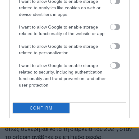
I want to allow Google to enable storage
related to analytics like cookies on web or
device identifiers in apps.
I want to allow Google to enable storage
related to functionality of the website or app.
I want to allow Google to enable storage
related to personalization.
I want to allow Google to enable storage
related to security, including authentication
functionality and fraud prevention, and other
user protection.
Ο ίδιος αναμένει ότι το bitcoin
μπορεί να φτάσει
τα 45.000 δολάρια
μέχρι το τέλος του έτους, με
CONFIRM
τη ρευστότητα από τις κεντρικές τράπεζες να
βρίσκει το δρόμο της προς τα crypto assets,
όπως συνέβη και κατά τη διάρκεια του 2021, όταν
το bitcoin ανέβηκε σε επίπεδα ρεκόρ.