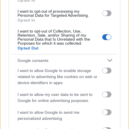
Opted In
εταιρείας χρηματοοικονομικών υπηρεσιών
I want to opt-out of processing my
ψηφιακών assets Matrixport που εδρεύει στη
Personal Data for Targeted Advertising.
Σιγκαπούρη.
Opted In
I want to opt-out of Collection, Use,
Retention, Sale, and/or Sharing of my
Personal Data that Is Unrelated with the
Purposes for which it was collected.
Opted Out
Google consents
I want to allow Google to enable storage
related to advertising like cookies on web or
device identifiers in apps.
I want to allow my user data to be sent to
Google for online advertising purposes.
I want to allow Google to send me
personalized advertising.