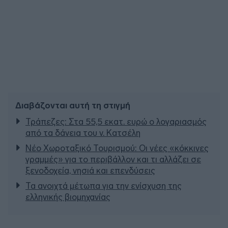
Διαβάζονται αυτή τη στιγμή
Τράπεζες: Στα 55,5 εκατ. ευρώ ο λογαριασμός
από τα δάνεια του ν. Κατσέλη
Νέο Χωροταξικό Τουρισμού: Οι νέες «κόκκινες
γραμμές» για το περιβάλλον και τι αλλάζει σε
ξενοδοχεία, νησιά και επενδύσεις
Τα ανοιχτά μέτωπα για την ενίσχυση της
ελληνικής βιομηχανίας