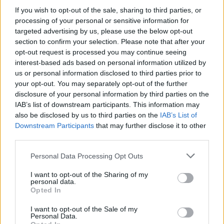
If you wish to opt-out of the sale, sharing to third parties, or
Την περασμένη εβδομάδα
η τιμή του bitcoin
processing of your personal or sensitive information for
targeted advertising by us, please use the below opt-out
έκανε άλμα 26%
, ενώ έχει αυξηθεί κατά
section to confirm your selection. Please note that after your
περισσότερο από 35% σε δέκα ημέρες, καθώς η
opt-out request is processed you may continue seeing
αναταραχή στον τραπεζικό τομέα έχει διαδοθεί
interest-based ads based on personal information utilized by
σε όλο τον κόσμο -- ξεκινώντας με την
us or personal information disclosed to third parties prior to
κατάρρευση της
Silicon Valley Bank
και
your opt-out. You may separately opt-out of the further
disclosure of your personal information by third parties on the
οδηγώντας -μέχρι στιγμής-
στην εξαγορά της
IAB’s list of downstream participants. This information may
Credit Suisse από την UBS
με discount το
also be disclosed by us to third parties on the
IAB’s List of
Σαββατοκύριακο.
Downstream Participants
that may further disclose it to other
third parties.
Bitcoin στα 45.000 δολάρια;
Please note that this website/app uses one or more Google
Personal Data Processing Opt Outs
services and may gather and store information including but
not limited to your visit or usage behaviour. You may click to
I want to opt-out of the Sharing of my
«Το momentum ορίζεται από τη ρευστότητα,
personal data.
grant or deny consent to Google and its third-party tags to
Opted In
καθώς το bitcoin είναι ένα εναλλακτικό μέσο
use your data for below specified purposes in below Google
ρευστότητας
», σημείωσε ο Markus Thielson,
consent section.
I want to opt-out of the Sale of my
Personal Data.
επικεφαλής έρευνας και στρατηγικής της