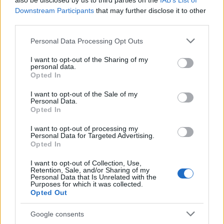
also be disclosed by us to third parties on the
IAB’s List of
Downstream Participants
that may further disclose it to other
third parties.
Please note that this website/app uses one or more Google
Personal Data Processing Opt Outs
services and may gather and store information including but
not limited to your visit or usage behaviour. You may click to
I want to opt-out of the Sharing of my
personal data.
grant or deny consent to Google and its third-party tags to
Opted In
use your data for below specified purposes in below Google
consent section.
Διαβάζονται αυτή τη στιγμή
I want to opt-out of the Sale of my
Personal Data.
Η χαμηλή… απόδοση Μητσοτάκη στις
Opted In
στοιχηματικές - Ποιος επισκέφθηκε τα
I want to opt-out of processing my
πυρόπληκτα ζωάκια - Το μισογεμάτο ποτήρι
Personal Data for Targeted Advertising.
του ΣΥΡΙΖΑ
Opted In
Ποια είναι η (κυβερνητική) λίστα με τα μεγάλα
I want to opt-out of Collection, Use,
οδικά έργα και τα εκτιμώμενα
Retention, Sale, and/or Sharing of my
Personal Data that Is Unrelated with the
χρονοδιαγράμματα
Purposes for which it was collected.
Opted Out
Δυτ. Αττική: Το χρονοδιάγραμμα
αποκατάστασης μετά τη φωτιά - Στόχος η
Google consents
έναρξη των έργων πριν τις 15/9