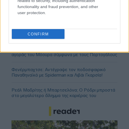
related to security, including authentication
functionality and fraud prevention, and other
user protection.
CONFIRM
Ολυμπιακός: Πρόταση για δανεισμό και οψιόν
αγοράς του Μόουρα σύμφωνα με τους Πορτογάλους
Φενέρμπαχτσε: Αντέγραψε τον ποδοσφαιρικό
Παναθηναϊκό με Spiderman και Λιβάι Γκαρσία!
Ρεάλ Μαδρίτης ή Μπαρτσελόνα; Ο Ρόδρι μπροστά
στο μεγαλύτερο δίλημμα της καριέρας του