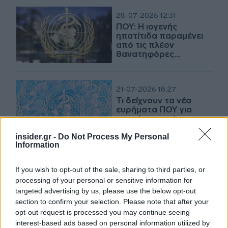
28-07-2026 12:31
ΠΟΥ: Η ιογενής
ηπατίτιδα παραμένει
από τις πλέον
θανατηφόρες
μολυσματικές
ασθένειες κοστίζοντας
1,3 εκατ. ζωές ετησίως
21-07-2026 18:27
Τι δείχνουν τα νέα
ευρήματα ΠΟΥ για
παγκόσμια πείνα και το
κόστος υγιεινής
διατροφής
insider.gr -
Do Not Process My Personal
Information
21-07-2026 13:15
If you wish to opt-out of the sale, sharing to third parties, or
Οι θάνατοι από
processing of your personal or sensitive information for
τροχαία ατυχήματα
targeted advertising by us, please use the below opt-out
μειώθηκαν κατά 21%
παγκοσμίως στο
section to confirm your selection. Please note that after your
διάστημα 2011-2025
opt-out request is processed you may continue seeing
interest-based ads based on personal information utilized by