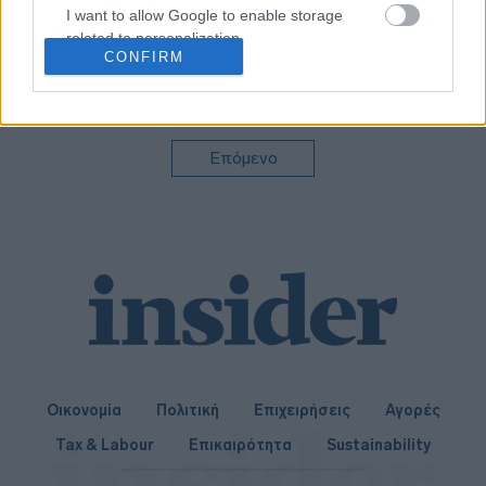
I want to allow Google to enable storage
«Καμπανάκι» ΠΟΥ για
νέο κύμα καύσωνα
related to personalization.
στην Ευρώπη
CONFIRM
I want to allow Google to enable storage
related to security, including authentication
functionality and fraud prevention, and other
user protection.
Επόμενο
Οικονομία
Πολιτική
Επιχειρήσεις
Αγορές
Tax & Labour
Επικαιρότητα
Sustainability