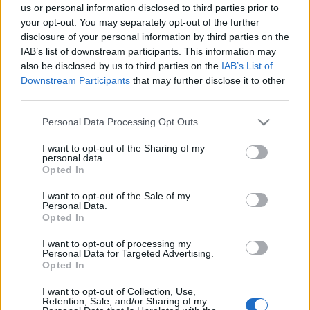
us or personal information disclosed to third parties prior to
16-07-2026 17:52
your opt-out. You may separately opt-out of the further
ΠΟΥ: Η επιδημία
disclosure of your personal information by third parties on the
Έμπολα στη ΛΔ του
Κονγκό εξαπλώνεται
IAB’s list of downstream participants. This information may
ταχύτερα σε σύγκριση
also be disclosed by us to third parties on the
IAB’s List of
με τις προηγούμενες
Downstream Participants
that may further disclose it to other
third parties.
16-07-2026 15:00
Please note that this website/app uses one or more Google
Personal Data Processing Opt Outs
ΠΟΥ: Ο κίνδυνος
services and may gather and store information including but
άνοιας μπορεί να
not limited to your visit or usage behaviour. You may click to
I want to opt-out of the Sharing of my
προληφθεί κατά 45% -
personal data.
Νέες κατευθυντήριες
grant or deny consent to Google and its third-party tags to
Opted In
οδηγίες
use your data for below specified purposes in below Google
consent section.
I want to opt-out of the Sale of my
Personal Data.
15-07-2026 21:14
Opted In
ΠΟΥ & UNICEF:
Μειώθηκαν το 2025 τα
I want to opt-out of processing my
παιδιά χωρίς ούτε ένα
Personal Data for Targeted Advertising.
εμβόλιο - Οι
Opted In
ανισότητες επιμένουν
I want to opt-out of Collection, Use,
Retention, Sale, and/or Sharing of my