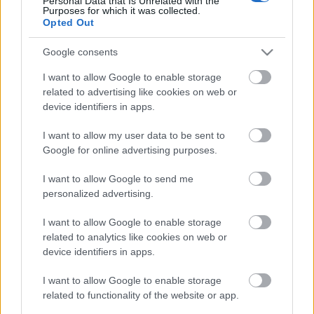
Personal Data that Is Unrelated with the
14-07-2026 23:26
Purposes for which it was collected.
ΠΟΥ: Η επιδημία
Opted Out
Έμπολα στο Κονγκό
ίσως ξεπερνά έως και
Google consents
4 φορές τις επίσημες
εκτιμήσεις
I want to allow Google to enable storage
related to advertising like cookies on web or
10-07-2026 13:58
device identifiers in apps.
ΛΔ Κονγκό: Ο ΠΟΥ
προειδοποιεί για
I want to allow my user data to be sent to
«σιωπηλή» εξάπλωση
Google for online advertising purposes.
της επιδημίας Έμπολα
I want to allow Google to send me
personalized advertising.
08-07-2026 15:15
Ο ΠΟΥ προειδοποιεί
I want to allow Google to enable storage
ότι τα ετήσια
related to analytics like cookies on web or
περιστατικά καρκίνου
device identifiers in apps.
θα διπλασιαστούν
μέχρι το 2050
I want to allow Google to enable storage
related to functionality of the website or app.
07-07-2026 14:37