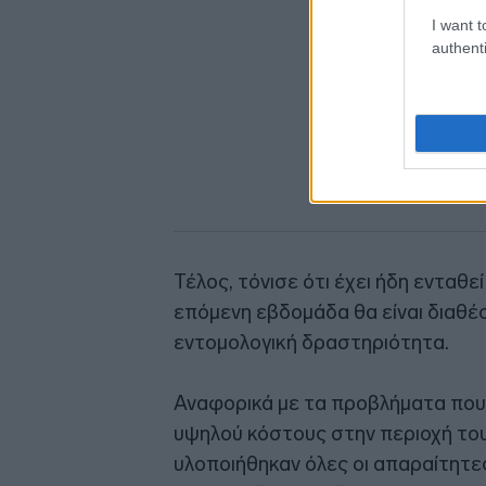
I want t
authenti
Τέλος, τόνισε ότι έχει ήδη ενταθε
επόμενη εβδομάδα θα είναι διαθέσ
εντομολογική δραστηριότητα.
Αναφορικά με τα προβλήματα πο
υψηλού κόστους στην περιοχή του
υλοποιήθηκαν όλες οι απαραίτητε