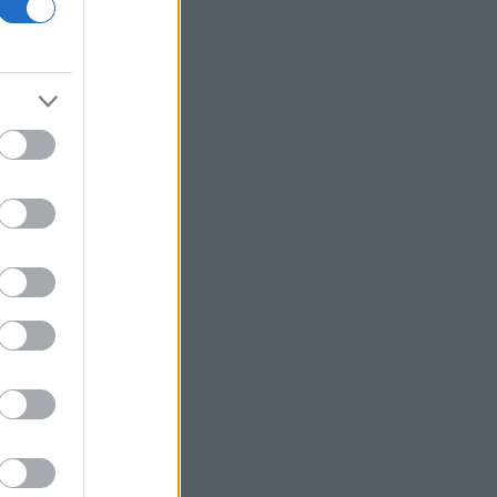
Σεισμός 5,8 βαθμών στις δυτικές
Φιλιππίνες - Αισθητός στη Μανίλα
Η δουλειά με τα περισσότερα χρήματα
στην Ελλάδα
Πώς στήθηκε το «ταμείο» των δασών:
Το σχέδιο χρηματοδότησης ύψους 1,2
δισ. ευρώ μετά από τις μεγάλες
πυρκαγιές
Η γαλάζια «θετική ατζέντα» στο δρόμο
για το 2027 - Το παράπονο της
Καρυστιανού - Στον ΣΥΡΙΖΑ μελετούν
Ιστορία
Ψηφίστε πως θα είναι τα νέα
χαρτονομίσματα του ευρώ
Η μάχη των ρυθμίσεων οφειλών
συνεχίζεται - Διαγραφή 6,5 δισ. ευρώ
μέσω Εξωδικαστικού