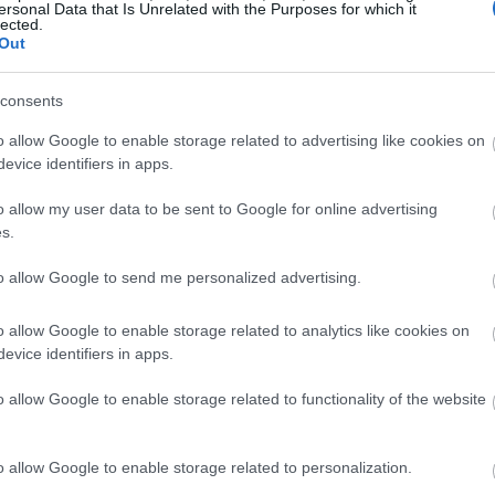
ersonal Data that Is Unrelated with the Purposes for which it
ας, Μουζακίου, Λάρισας, Ελασσώνας,
lected.
08:14
ίων και Μετεώρων (εφόσον παρέχεται από
Out
08:10
consents
Νοτίου Πηλίου, Παλαμά, Σοφάδων,
άλων, Κιλελέρ, Πύλης και Φαρκαδόνας.
o allow Google to enable storage related to advertising like cookies on
08:02
evice identifiers in apps.
o allow my user data to be sent to Google for online advertising
s.
07:51
to allow Google to send me personalized advertising.
o allow Google to enable storage related to analytics like cookies on
07:46
evice identifiers in apps.
o allow Google to enable storage related to functionality of the website
07:36
o allow Google to enable storage related to personalization.