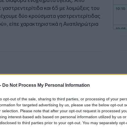
με διάφορα ενοχλήματα υγείας. Από
γαστρεντερίτιδα και 65 με λοιμώξεις του
10:10
ς έχουμε δύο κρούσματα γαστρεντερίτιδας
ού», είπε χαρακτηριστικά η Αναπληρώτρια
10:05
09:52
09:45
09:40
 -
Do Not Process My Personal Information
09:24
to opt-out of the sale, sharing to third parties, or processing of your per
formation for targeted advertising by us, please use the below opt-out s
r selection. Please note that after your opt-out request is processed y
eing interest-based ads based on personal information utilized by us or
09:14
disclosed to third parties prior to your opt-out. You may separately opt-