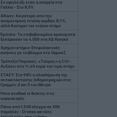
Σε υψηλό έξι ετών η ανεργία στη
Γαλλία - Στο 8,3%
Allianz: Χειρότερη από την
αναμενόμενη πτώση κερδών 8,7%,
αλλά διατηρεί τον ετήσιο στόχο
Έμπολα: Τα επιβεβαιωμένα κρούσματα
ξεπέρασαν τα 4.000 στη ΛΔ Κονγκό
Χρηματιστήριο: Επιφυλακτικές
κινήσεις με το βλέμμα στο Ορμούζ
Τράπεζα Πειραιώς: «Ταύρος» η Citi -
Αυξάνει στα 11,40 ευρώ την τιμή στόχο
ΣΤΑΣΥ: Στο 98% η ολοκλήρωση της
αντικατάστασης σιδηροτροχιών στις
Γραμμές 2 και 3 του Μετρό
Ήπια ανοδικά οι δείκτες στις
ευρωαγορές
Πάνω από 1.500 έλεγχοι σε 300
παραλίες - Drones και νέες
τεχνολογίες στη «μάχη»