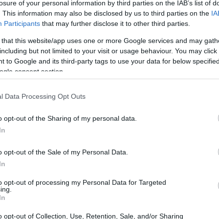
losure of your personal information by third parties on the IAB’s list of
08:59
. This information may also be disclosed by us to third parties on the
IA
 εντομολογική επιτήρηση
Participants
that may further disclose it to other third parties.
 that this website/app uses one or more Google services and may gath
08:46
ης, η κ. Αγαπηδάκη διευκρίνισε για μια
including but not limited to your visit or usage behaviour. You may click 
ρό είναι κατάλληλο για ανθρώπινη χρήση,
 to Google and its third-party tags to use your data for below specifi
ogle consent section.
τό να το χρησιμοποιήσουμε για να πιούμε,
08:42
γειρέψουμε, να παρασκευάσουμε ποτά, να
l Data Processing Opt Outs
08:39
o opt-out of the Sharing of my personal data.
ελέσματα των τελευταίων
In
08:32
 με αυτά:
o opt-out of the Sale of my Personal Data.
 κατάλληλο για ανθρώπινη χρήση. Μπορεί
In
λών ή άλλες εργασίες, αλλά για ανθρώπινη
08:25
to opt-out of processing my Personal Data for Targeted
 βρασμένο νερό στους 100 βαθμούς
ing.
In
08:20
ατάλληλο είναι το νερό στους Δήμους:
o opt-out of Collection, Use, Retention, Sale, and/or Sharing