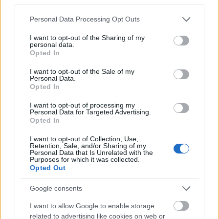
που λαμβάνει ο ασθενής για την έγκριση της
Please note that this website/app uses one or more Google
αίτησής του θα υπάρχει σύνδεσμος που θα
Personal Data Processing Opt Outs
services and may gather and store information including but
παραπέμπει στην ιστοσελίδα του Υπουργείου
not limited to your visit or usage behaviour. You may click to
I want to opt-out of the Sharing of my
personal data.
Υγείας για αναλυτικές πληροφορίες και οδηγίες.
grant or deny consent to Google and its third-party tags to
Opted In
use your data for below specified purposes in below Google
consent section.
Επισυνάπτονται αναλυτικές οδηγίες επί της
I want to opt-out of the Sale of my
Personal Data.
διαδικασίας προς τους γιατρούς και τους πολίτες.
Opted In
I want to opt-out of processing my
Personal Data for Targeted Advertising.
Opted In
I want to opt-out of Collection, Use,
Retention, Sale, and/or Sharing of my
Personal Data that Is Unrelated with the
Purposes for which it was collected.
Opted Out
Google consents
I want to allow Google to enable storage
related to advertising like cookies on web or