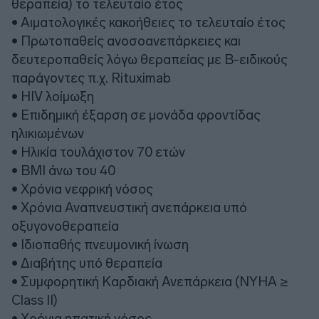
θεραπεία) το τελευταίο έτος
• Αιματολογικές κακοήθειες το τελευταίο έτος
• Πρωτοπαθείς ανοσοανεπάρκειες και
δευτεροπαθείς λόγω θεραπείας με Β-ειδικούς
παράγοντες π.χ. Rituximab
• HIV λοίμωξη
• Επιδημική έξαρση σε μονάδα φροντίδας
ηλικιωμένων
• Ηλικία τουλάχιστον 70 ετών
• BMI άνω του 40
• Χρόνια νεφρική νόσος
• Χρόνια Αναπνευστική ανεπάρκεια υπό
οξυγονοθεραπεία
• Ιδιοπαθής πνευμονική ίνωση
• Διαβήτης υπό θεραπεία
• Συμφορητική Καρδιακή Ανεπάρκεια (ΝΥΗΑ ≥
Class II)
• Χρόνια ηπατική νόσος