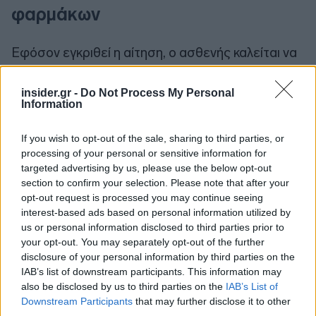
φαρμάκων
Εφόσον εγκριθεί η αίτηση, ο ασθενής καλείται να
συμπληρώσει την ειδική φόρμα για τη συναίνεση
στη θεραπεία και την εξουσιοδότηση του
insider.gr -
Do Not Process My Personal
Information
ταχυμεταφορέα, η οποία βρίσκεται στο
fay.eopyy.gov.gr. Για την είσοδο στην πλατφόρμα
If you wish to opt-out of the sale, sharing to third parties, or
χρησιμοποιούνται οι κωδικοί Taxisnet. Αφού ο
processing of your personal or sensitive information for
ασθενής ταυτοποιηθεί, ο ΕΟΠΥΥ επικοινωνεί με
targeted advertising by us, please use the below opt-out
τον ασθενή για την επιβεβαίωση των στοιχείων
section to confirm your selection. Please note that after your
του και τον προγραμματισμό της παράδοσης του
opt-out request is processed you may continue seeing
interest-based ads based on personal information utilized by
φαρμάκου.
us or personal information disclosed to third parties prior to
Σε κάθε περίπτωση, τα αντιικά φάρμακα
your opt-out. You may separately opt-out of the further
παραδίδονται το αργότερο εντός 48ωρών από
disclosure of your personal information by third parties on the
την έγκριση της αίτησης και συνοδεύονται από
IAB’s list of downstream participants. This information may
also be disclosed by us to third parties on the
IAB’s List of
φύλλο οδηγιών στο οποίο αναφέρονται
Downstream Participants
that may further disclose it to other
αναλυτικές πληροφορίες. Ταυτόχρονα, στο SMS
third parties.