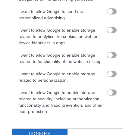
ενδοιασμό για τη γονιμότητα τους.
I want to allow Google to send me
personalized advertising.
Κατά συνέπεια οι άνδρες που πρέπει να
εμβολιαστούν μπορούν να προχωρήσουν στον
I want to allow Google to enable storage
εμβολιασμό γιατί τα εμβόλια με τα μέχρι τώρα
related to analytics like cookies on web or
device identifiers in apps.
δεδομένα είναι ασφαλή και αποτελούν τους
σύγχρονους ήρωες που θα πολεμήσουν τις
I want to allow Google to enable storage
δεισιδαιμονίες, τους δράκους και τις μάγισσες.
related to functionality of the website or app.
I want to allow Google to enable storage
Ακολουθήστε το
insider.gr στο Google News
και μάθετε
related to personalization.
πρώτοι όλες τις
ειδήσεις
από την Ελλάδα και τον κόσμο.
I want to allow Google to enable storage
related to security, including authentication
functionality and fraud prevention, and other
user protection.
Διαβάζονται αυτή τη στιγμή
Η χαμηλή… απόδοση Μητσοτάκη στις
στοιχηματικές - Ποιος επισκέφθηκε τα
CONFIRM