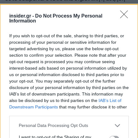
του αριθμού των σπερματοζωαρίων στο σύνολο
της. Εντούτοις, είναι ενδεικτικό για την μη
insider.gr -
Do Not Process My Personal
Information
αρνητική επίδραση του εμβολίου στη γονιμότητα.
If you wish to opt-out of the sale, sharing to third parties, or
Σε άλλη μελέτη μόνο για το Pfizer, βρέθηκαν τα
processing of your personal or sensitive information for
ίδια αποτελέσματα: όχι μείωση αλλά αντίθετα
targeted advertising by us, please use the below opt-out
αύξηση (μη στατιστικά σημαντική) του αριθμού
section to confirm your selection. Please note that after your
opt-out request is processed you may continue seeing
των σπερματοζωαρίων και βελτίωση του αριθμού
interest-based ads based on personal information utilized by
σε άνδρες που είχαν πριν τον εμβολιασμό
us or personal information disclosed to third parties prior to
παθολογικό αριθμό σπερματοζωαρίων.
your opt-out. You may separately opt-out of the further
disclosure of your personal information by third parties on the
IAB’s list of downstream participants. This information may
Επίσης, σε μελέτη που έγινε σε κέντρο
also be disclosed by us to third parties on the
IAB’s List of
εξωσωματικής γονιμοποίησης μελετήθηκε η
Downstream Participants
that may further disclose it to other
επίδραση που μπορεί να είχε ο εμβολιασμός με
third parties.
Pfizer και στα δυο άτομα του ζευγαριού.
Please note that this website/app uses one or more Google
Personal Data Processing Opt Outs
Διαπιστώθηκε ότι δεν υπήρξε επίδραση στο
services and may gather and store information including but
γενετικό υλικό της γυναίκας που λήφθηκε για να
not limited to your visit or usage behaviour. You may click to
I want to opt-out of the Sharing of my