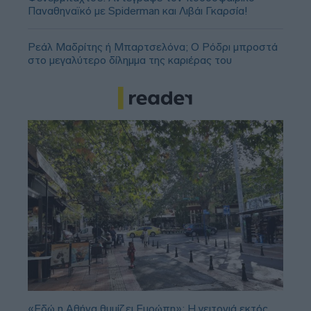
Παναθηναϊκό με Spiderman και Λιβάι Γκαρσία!
Ρεάλ Μαδρίτης ή Μπαρτσελόνα; Ο Ρόδρι μπροστά
στο μεγαλύτερο δίλημμα της καριέρας του
«Εδώ η Αθήνα θυμίζει Ευρώπη»: H γειτονιά εκτός