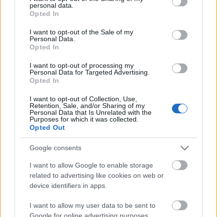
personal data.
χρησιμοποιηθεί στην εξωσωματική και οι άνδρες
grant or deny consent to Google and its third-party tags to
Opted In
use your data for below specified purposes in below Google
εμφάνισαν κι εδώ αύξηση του αριθμού των
consent section.
I want to opt-out of the Sale of my
σπερματοζωαρίων (μη στατιστικά σημαντική).
Personal Data.
Σημειωτέων, ενώ τα ζευγάρια πριν το εμβόλιο
Opted In
είχαν αποτυχημένη εξωσωματική, μετά τον
I want to opt-out of processing my
εμβολιασμό 3 από τα 36 ζευγάρια είχαν
Personal Data for Targeted Advertising.
Opted In
πετυχημένη εξωσωματική.
I want to opt-out of Collection, Use,
Retention, Sale, and/or Sharing of my
Παρότι οι μελέτες είναι ακόμα μικρές σε μέγεθος
Personal Data that Is Unrelated with the
Purposes for which it was collected.
και δεν αφορούν όλα τα εμβόλια, η εικόνα που
Opted Out
σχηματίζεται είναι πως τα εμβόλια δε βλάπτουν
την ανδρική γονιμότητα. Για το λόγο αυτό η
Google consents
Society for Male Reproduction and Urology
I want to allow Google to enable storage
(SMRU) και η Society for the Study of Male
related to advertising like cookies on web or
Reproduction (SSMR) συνέστησαν τον Ιανουάριο
device identifiers in apps.
του 2021 ότι οι άνδρες που πρέπει να
I want to allow my user data to be sent to
εμβολιαστούν, να προχωρήσουν κανονικά χωρίς
Google for online advertising purposes.