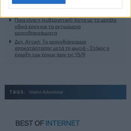
πυρόπληκτα ζωάκια - Το μισογεμάτο ποτήρι
του ΣΥΡΙΖΑ
Ποια είναι η (κυβερνητική) λίστα με τα μεγάλα
οδικά έργα και τα εκτιμώμενα
χρονοδιαγράμματα
Δυτ. Αττική: Το χρονοδιάγραμμα
αποκατάστασης μετά τη φωτιά - Στόχος η
έναρξη των έργων πριν τις 15/9
TAGS:
Native Advertorial
BEST OF
INTERNET