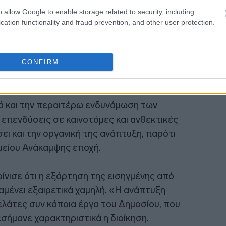
o allow Google to enable storage related to security, including
cation functionality and fraud prevention, and other user protection.
CONFIRM
 το Ταμείο Ανάκαμψης
τά και την περαιτέρω ενδυνάμωση των
 επενδύσεις σε καινοτόμες και ανθεκτικές
ει και την οργανική της ανάπτυξη, παρότι
μείου Ανάκαμψης εποχή.
ίνισε ότι η εξάρτηση της εισηγμένης από
μένει εξαιρετικά χαμηλή. «Η ανάπτυξη
ελάτες συν κάποια έργα του Δημοσίου, που
σήμανε χαρακτηριστικά η διοίκηση.