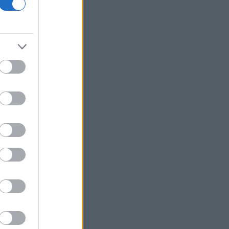
πραγματοποίησαν 10 παραβάσεις και
17 παραβιάσεις στο Αιγαίο
Ο Ζελένσκι θα επισκεφθεί τη Σερβία
για πρώτη φορά από την έναρξη του
πολέμου
Ξεκινούν τα δοκιμαστικά δρομολόγια
της επέκτασης του Μετρό
Θεσσαλονίκης προς την Καλαμαριά
Ο ΟΤΕ στους δείκτες FTSE4Good για
18η συνεχόμενη χρονιά
Νέος γύρος χρηματοδότησης 8 δισ.
δολαρίων για τη DeepSeek
Βρεττού (Credia): Πιστωτική επέκταση
άνω των 1,3 δισ. ευρώ φέτος -
Επιταχύνει την ανάπτυξη, μεταθέτει
το μέρισμα
Στα πράσινα οι ευρωαγορές - Νέο
ενδοσυνεδριακό ρεκόρ για τον Stoxx