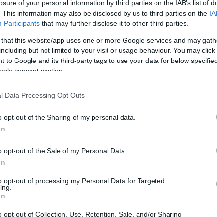
losure of your personal information by third parties on the IAB’s list of
. This information may also be disclosed by us to third parties on the
IA
Participants
that may further disclose it to other third parties.
20:55
 that this website/app uses one or more Google services and may gath
including but not limited to your visit or usage behaviour. You may click 
20:41
 to Google and its third-party tags to use your data for below specifi
ogle consent section.
αγορών ο διευθύνων σύμβουλος της
κοπούνται ήδη δυνητικοί στόχοι σε
20:38
l Data Processing Opt Outs
τόσο κάποια συμφωνία να βρίσκεται σε
πεδία που διερευνούνται, εξήγησε ότι
20:33
o opt-out of the Sharing of my personal data.
ομμάτι των πωλήσεων, δραστηριότητες
In
δομές με πανομοιότυπη κουλτούρα και
20:20
o opt-out of the Sale of my Personal Data.
ρακτηριστικό των επόμενων εξαγορών θα
In
χία.
to opt-out of processing my Personal Data for Targeted
20:12
ing.
ρείας στο
εξωτερικό
επισημάνθηκε ότι
In
γεωγραφικό της αποτύπωμα σε
Κύπρο και
o opt-out of Collection, Use, Retention, Sale, and/or Sharing
20:12