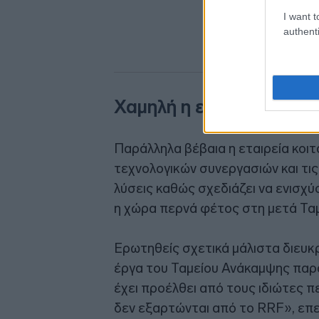
I want t
authenti
Χαμηλή η εξάρτηση από
Παράλληλα βέβαια η εταιρεία κοι
τεχνολογικών συνεργασιών και τις
λύσεις καθώς σχεδιάζει να ενισχύσ
η χώρα περνά φέτος στη μετά Τα
Ερωτηθείς σχετικά μάλιστα διευκρ
έργα του Ταμείου Ανάκαμψης παρα
έχει προέλθει από τους ιδιώτες π
δεν εξαρτώνται από το RRF», επε