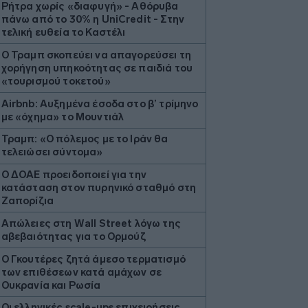
Ρήτρα χωρίς «διαφυγή» - Αθόρυβα
πάνω από το 30% η UniCredit - Στην
τελική ευθεία το Καστέλι
Ο Τραμπ σκοπεύει να απαγορεύσει τη
χορήγηση υπηκοότητας σε παιδιά του
«τουρισμού τοκετού»
Airbnb: Αυξημένα έσοδα στο β’ τρίμηνο
με «όχημα» το Μουντιάλ
Τραμπ: «Ο πόλεμος με το Ιράν θα
τελειώσει σύντομα»
Ο ΔΟΑΕ προειδοποιεί για την
κατάσταση στον πυρηνικό σταθμό στη
Ζαπορίζια
Απώλειες στη Wall Street λόγω της
αβεβαιότητας για το Ορμούζ
Ο Γκουτέρες ζητά άμεσο τερματισμό
των επιθέσεων κατά αμάχων σε
Ουκρανία και Ρωσία
Οι ελληνικές scale-ups επιχειρήσεις