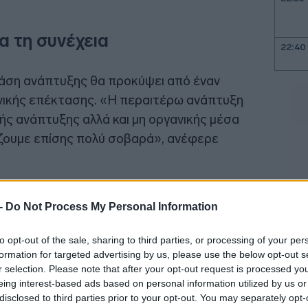
α τη συνέχεια
22:40
 φάση ανάπτυξης θα προκύψει από έναν
22:26
ανικής επέκτασης. «Η περαιτέρω ανάπτυξη
ής ανάπτυξης αλλά και μη οργανικής μέσα
22:10
ζουμε επίσης πολύ σοβαρά», ανέφερε
21:52
 -
Do Not Process My Personal Information
21:37
to opt-out of the sale, sharing to third parties, or processing of your per
formation for targeted advertising by us, please use the below opt-out s
21:15
r selection. Please note that after your opt-out request is processed y
eing interest-based ads based on personal information utilized by us or
disclosed to third parties prior to your opt-out. You may separately opt-
21:03