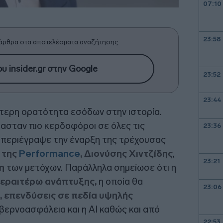
07:10
23:58
άρθρα στα αποτελέσματα αναζήτησης.
υ insider.gr στην Google
23:52
23:44
τερη ορατότητα εσόδων στην ιστορία.
ασταν πιο κερδοφόροι σε όλες τις
23:36
 περιέγραψε την έναρξη της τρέχουσας
 της
Performance
,
Διονύσης Χιντζίδης
,
23:21
η
των μετόχων. Παράλληλα σημείωσε ότι η
περαιτέρω ανάπτυξης,
η οποία θα
23:06
, επενδύσεις σε πεδία υψηλής
υβερνοασφάλεια και η AI καθώς και από
22:53