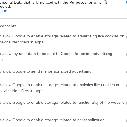
ersonal Data that Is Unrelated with the Purposes for which it
ψεις.
lected.
Out
19:56
consents
o allow Google to enable storage related to advertising like cookies on
19:55
evice identifiers in apps.
o allow my user data to be sent to Google for online advertising
s.
19:47
to allow Google to send me personalized advertising.
19:35
o allow Google to enable storage related to analytics like cookies on
19:22
evice identifiers in apps.
o allow Google to enable storage related to functionality of the website
19:14
o allow Google to enable storage related to personalization.