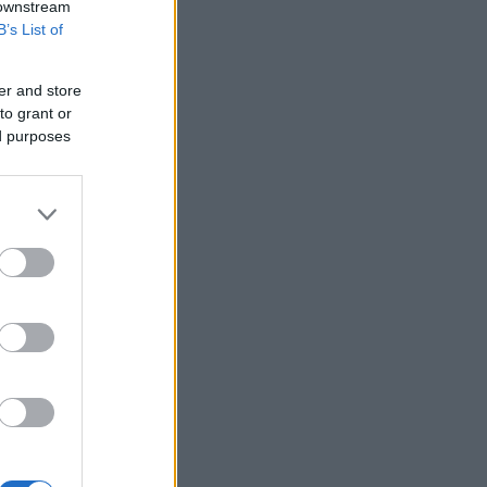
 downstream
ικανοποιημένος» από το έργο του Πιτ
B’s List of
Χέγκσεθ στο υπουργείο Άμυνας
Βιοτέρ: Στο Πρωτοδικείο Αθηνών η
συμφωνία εξυγίανσης
er and store
to grant or
Άνοδος σχεδόν 4% για το πετρέλαιο
ed purposes
καθώς το Ιράν εξετάζει περιορισμούς
στο Ορμούζ
Δήμας: «Προχωρούν τα έργα σε όλο το
μήκος του ΒΟΑΚ»
Υεμένη: Επίθεση των Χούθι σε
κυβερνητικές δυνάμεις - Τουλάχιστον
58 νεκροί
Fars: Το Ιράν εξετάζει νομοσχέδιο για
απαγόρευση διέλευσης πλοίων από
ΗΠΑ και Ισραήλ από το Ορμούζ
Επένδυση 6,3 δισ. δολαρίων από ΗΑΕ
για data center τεχνητής νοημοσύνης
στην Ιαπωνία
Οπλισμένα τουρκικά F-16