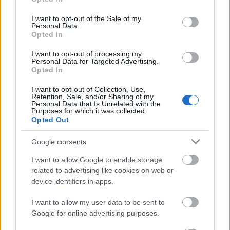
use your data for below specified purposes in below Google
ΔΥΠΑ:
https://www.dypa.gov.gr/29i-hmera-
consent section.
karieras-dypa-trikala-eidikotites_&_epixeiriseis
I want to opt-out of the Sale of my
Personal Data.
Opted In
Όλες οι πληροφορίες για τις δράσεις της ΔΥΠΑ
I want to opt-out of processing my
στον ιστότοπο
www.dypa.gov.gr
Personal Data for Targeted Advertising.
Opted In
I want to opt-out of Collection, Use,
Retention, Sale, and/or Sharing of my
Personal Data that Is Unrelated with the
Purposes for which it was collected.
Opted Out
Google consents
I want to allow Google to enable storage
related to advertising like cookies on web or
device identifiers in apps.
I want to allow my user data to be sent to
Google for online advertising purposes.