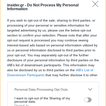
insider.gr -
Do Not Process My Personal
Information
If you wish to opt-out of the sale, sharing to third parties, or
processing of your personal or sensitive information for
targeted advertising by us, please use the below opt-out
section to confirm your selection. Please note that after your
opt-out request is processed you may continue seeing
interest-based ads based on personal information utilized by
us or personal information disclosed to third parties prior to
your opt-out. You may separately opt-out of the further
disclosure of your personal information by third parties on the
IAB’s list of downstream participants. This information may
also be disclosed by us to third parties on the
IAB’s List of
Downstream Participants
that may further disclose it to other
third parties.
Please note that this website/app uses one or more Google
Personal Data Processing Opt Outs
Αναλυτική λίστα με τις συμμετέχουσες
services and may gather and store information including but
επιχειρήσεις και τις ειδικότητες που αναζητούν
not limited to your visit or usage behaviour. You may click to
I want to opt-out of the Sharing of my
personal data.
βρίσκεται αναρτημένη στον ιστότοπο της
grant or deny consent to Google and its third-party tags to
Opted In