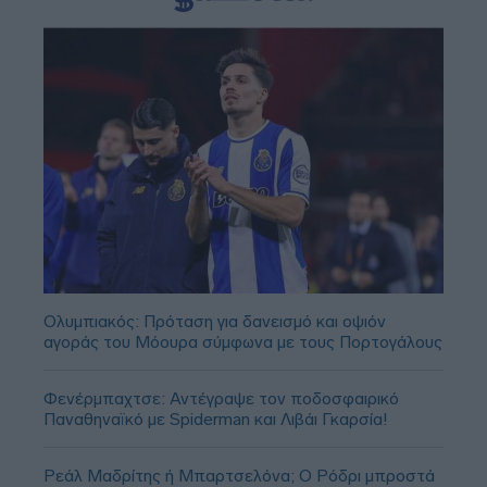
Ολυμπιακός: Πρόταση για δανεισμό και οψιόν
αγοράς του Μόουρα σύμφωνα με τους Πορτογάλους
Φενέρμπαχτσε: Αντέγραψε τον ποδοσφαιρικό
Παναθηναϊκό με Spiderman και Λιβάι Γκαρσία!
Ρεάλ Μαδρίτης ή Μπαρτσελόνα; Ο Ρόδρι μπροστά