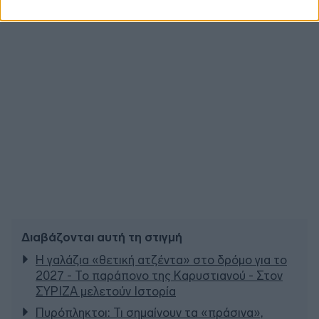
Διαβάζονται αυτή τη στιγμή
Η γαλάζια «θετική ατζέντα» στο δρόμο για το
2027 - Το παράπονο της Καρυστιανού - Στον
ΣΥΡΙΖΑ μελετούν Ιστορία
Πυρόπληκτοι: Τι σημαίνουν τα «πράσινα»,