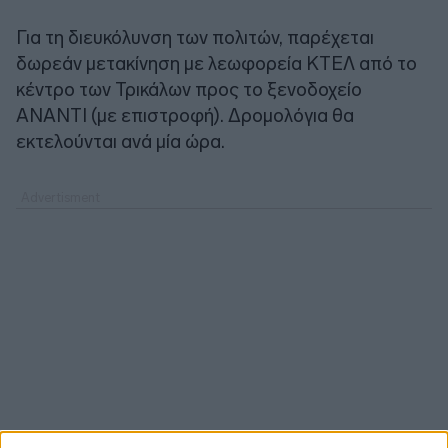
Για τη διευκόλυνση των πολιτών, παρέχεται
δωρεάν μετακίνηση με λεωφορεία ΚΤΕΛ από το
κέντρο των Τρικάλων προς το ξενοδοχείο
ΑΝΑΝΤΙ (με επιστροφή). Δρομολόγια θα
εκτελούνται ανά μία ώρα.