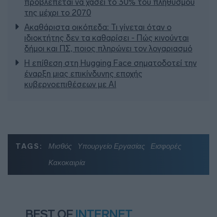
προβλέπεται να χάσει το 30% του πληθυσμού
της μέχρι το 2070
Ακαθάριστα οικόπεδα: Τι γίνεται όταν ο
ιδιοκτήτης δεν τα καθαρίσει - Πώς κινούνται
δήμοι και ΠΣ, ποιος πληρώνει τον λογαριασμό
Η επίθεση στη Hugging Face σηματοδοτεί την
έναρξη μιας επικίνδυνης εποχής
κυβερνοεπιθέσεων με AI
TAGS:
Μισθός
Υπουργείο Εργασίας
Εισφορές
Κακοκαιρία
BEST OF
INTERNET