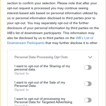
section to confirm your selection. Please note that after your
Παράλληλα και προκειμένου να αποφευχθούν
opt-out request is processed you may continue seeing
προβλήματα στις μετακινήσεις των μισθωτών
interest-based ads based on personal information utilized by
us or personal information disclosed to third parties prior to
λόγω της κακοκαιρίας, το υπουργείο συστήνει στις
your opt-out. You may separately opt-out of the further
επιχειρήσεις
να εφαρμόσουν την τηλεργασία
disclosure of your personal information by third parties on the
στο μέγιστο δυνατό βαθμό,
προκειμένου να
IAB’s list of downstream participants. This information may
εξασφαλίσουν την υγεία και την ασφάλεια των
also be disclosed by us to third parties on the
IAB’s List of
Downstream Participants
that may further disclose it to other
εργαζομένων τους.
third parties.
Please note that this website/app uses one or more Google
Personal Data Processing Opt Outs
services and may gather and store information including but
not limited to your visit or usage behaviour. You may click to
I want to opt-out of the Sharing of my
personal data.
grant or deny consent to Google and its third-party tags to
Opted In
use your data for below specified purposes in below Google
consent section.
I want to opt-out of the Sale of my
Personal Data.
Opted In
I want to opt-out of processing my
Personal Data for Targeted Advertising.
Opted In