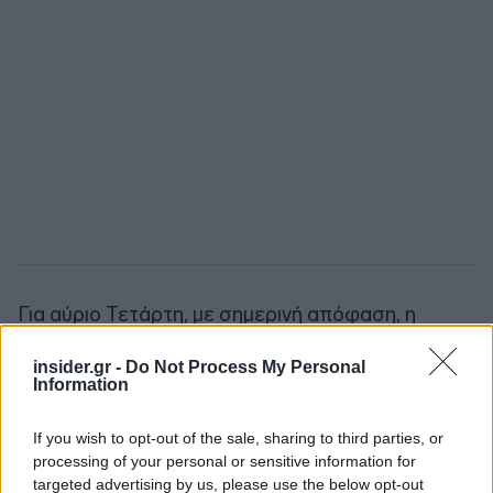
Για αύριο Τετάρτη, με σημερινή απόφαση, η
επιδότηση αφορά επιχειρήσεις στην Αττική, στη
insider.gr -
Do Not Process My Personal
Βοιωτία, στα Δωδεκάνησα, στην Εύβοια, στην
Information
Κρήτη και στις Κυκλάδες.
If you wish to opt-out of the sale, sharing to third parties, or
Σύσταση για τηλεργασία
processing of your personal or sensitive information for
targeted advertising by us, please use the below opt-out