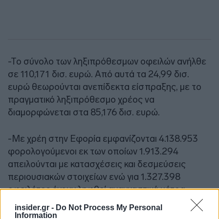
-Το σύνολο των ληξιπρόθεσμων οφειλών ανήλθε
σε 110,171 δισ. ευρώ. Από αυτά τα 24,99 δισ.
ευρώ θεωρούνται ανεπίδεκτα είσπραξης, με το
πραγματικό ληξιπρόθεσμο χρέος να
διαμορφώνεται στα 85,176 δισ. ευρώ.
-Με χρέη στην Εφορία εμφανίζονται 4.138.953
φορολογούμενοι εκ των οποίων 1.913.294
απειλούνται με κατασχέσεις και δεσμεύσεις
περιουσιακών στοιχείων ενώ για 1.327.398
οφειλέτες έχουν ληφθεί αναγκαστικά μέτρα
είσπραξης.
insider.gr -
Do Not Process My Personal
Information