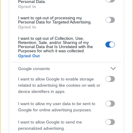
Personal Data.
Opted In
I want to opt-out of processing my
Personal Data for Targeted Advertising.
Opted In
I want to opt-out of Collection, Use,
Retention, Sale, and/or Sharing of my
Personal Data that Is Unrelated with the
Purposes for which it was collected.
Opted Out
Google consents
Διαβάζονται αυτή τη στιγμή
I want to allow Google to enable storage
Η γαλάζια «θετική ατζέντα» στο δρόμο για το
related to advertising like cookies on web or
2027 - Το παράπονο της Καρυστιανού - Στον
device identifiers in apps.
ΣΥΡΙΖΑ μελετούν Ιστορία
Πυρόπληκτοι: Τι σημαίνουν τα «πράσινα»,
I want to allow my user data to be sent to
«κίτρινα» και «κόκκινα» σπίτια για τις
Google for online advertising purposes.
αποζημιώσεις
I want to allow Google to send me
Ποια είναι η (κυβερνητική) λίστα με τα μεγάλα
personalized advertising.
οδικά έργα και τα εκτιμώμενα