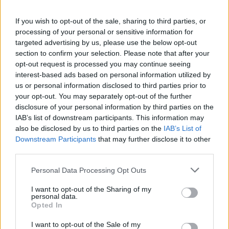
ΣΥΝΟΛΙΚΕΣ ΕΙΣΠΡΑΞΕΙΣ
If you wish to opt-out of the sale, sharing to third parties, or
ΛΗΞΙΠΡΟΘΕΣΜΩΝ ΟΦΕΙΛΩΝ
processing of your personal or sensitive information for
targeted advertising by us, please use the below opt-out
section to confirm your selection. Please note that after your
opt-out request is processed you may continue seeing
interest-based ads based on personal information utilized by
us or personal information disclosed to third parties prior to
your opt-out. You may separately opt-out of the further
disclosure of your personal information by third parties on the
IAB’s list of downstream participants. This information may
also be disclosed by us to third parties on the
IAB’s List of
Ακολουθήστε το
insider.gr στο Google News
και μάθετε
Downstream Participants
that may further disclose it to other
πρώτοι όλες τις
ειδήσεις
από την Ελλάδα και τον κόσμο.
third parties.
Please note that this website/app uses one or more Google
Personal Data Processing Opt Outs
services and may gather and store information including but
not limited to your visit or usage behaviour. You may click to
I want to opt-out of the Sharing of my
personal data.
grant or deny consent to Google and its third-party tags to
Opted In
use your data for below specified purposes in below Google
consent section.
I want to opt-out of the Sale of my