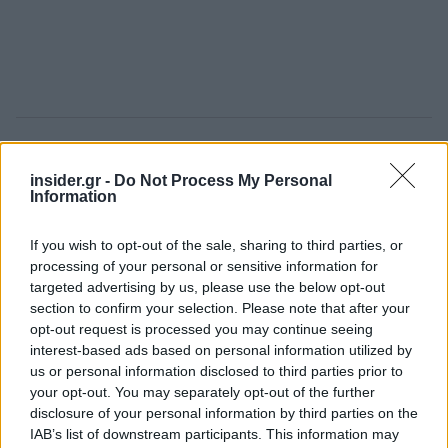
Την δυσαρέσκειά του από τις τελευταίες επαφές
insider.gr -
Do Not Process My Personal
μεταξύ κυβέρνησης και δικηγόρων εξέφρασε ο
Information
πρόεδρος του Δικηγορικού Συλλόγου Αθηνών,
Δημήτρης Βερβεσός
, ο οποίος ενημέρωσε με
If you wish to opt-out of the sale, sharing to third parties, or
ανάρτησή του πως οι δικηγόροι αποχωρούν από
processing of your personal or sensitive information for
targeted advertising by us, please use the below opt-out
τον διάλογο.
section to confirm your selection. Please note that after your
opt-out request is processed you may continue seeing
«Η κυβερνητική στάση για τα 400 ευρώ θίγει την
interest-based ads based on personal information utilized by
αξιοπρέπεια του κλάδου», υπογραμμίζει ο κ.
us or personal information disclosed to third parties prior to
your opt-out. You may separately opt-out of the further
Βερβεσός.
disclosure of your personal information by third parties on the
IAB’s list of downstream participants. This information may