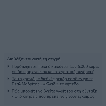
Διαβάζονται αυτή τη στιγμή
Πυρόπληκτοι: Ποιοι δικαιούνται έως 6.000 ευρώ,
επιδότηση ενοικίου και στεγαστική συνδρομή
Τρίτη χρονιά με διεθνές ρεκόρ εσόδων για τη
Ρεάλ Μαδρίτης - «Κλειδί» το γήπεδο
Πώς μπορείτε να βγείτε νωρίτερα στη σύνταξη
- Οι 3 κινήσεις που πρέπει να γίνουν εγκαίρως