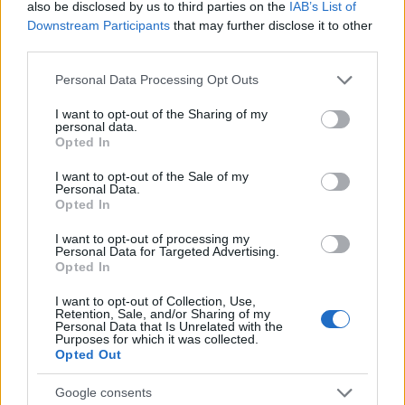
also be disclosed by us to third parties on the
IAB’s List of
Downstream Participants
that may further disclose it to other
third parties.
Please note that this website/app uses one or more Google
Personal Data Processing Opt Outs
services and may gather and store information including but
not limited to your visit or usage behaviour. You may click to
I want to opt-out of the Sharing of my
personal data.
grant or deny consent to Google and its third-party tags to
Opted In
use your data for below specified purposes in below Google
consent section.
I want to opt-out of the Sale of my
Personal Data.
Opted In
I want to opt-out of processing my
Personal Data for Targeted Advertising.
Opted In
I want to opt-out of Collection, Use,
Retention, Sale, and/or Sharing of my
Personal Data that Is Unrelated with the
Purposes for which it was collected.
Opted Out
Google consents