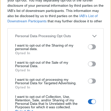
your opt-out. You may separately opt-out of the further
σταθμό
disclosure of your personal information by third parties on the
IAB’s list of downstream participants. This information may
also be disclosed by us to third parties on the
IAB’s List of
16-07-2026 14:42
Downstream Participants
that may further disclose it to other
ΔΟΑΕ: «Απαράδεκτος
third parties.
ο θάνατος μηχανικού
του σταθμού της
Please note that this website/app uses one or more Google
Personal Data Processing Opt Outs
Ζαπορίζια σε
services and may gather and store information including but
επίθεση»
not limited to your visit or usage behaviour. You may click to
I want to opt-out of the Sharing of my
personal data.
grant or deny consent to Google and its third-party tags to
Opted In
16-06-2026 07:22
use your data for below specified purposes in below Google
«Φιλόξενη» χώρα για
consent section.
I want to opt-out of the Sale of my
πυρηνικές
Personal Data.
εγκαταστάσεις η
Opted In
Ελλάδα - Θράκη και
Νότια Εύβοια «ψηλά»
I want to opt-out of processing my
στη λίστα
Personal Data for Targeted Advertising.
Opted In
05-06-2026 15:20
Ζαπορίζια: Ο ΔΟΑΕ
I want to opt-out of Collection, Use,
ανακοίνωσε
Retention, Sale, and/or Sharing of my
κατάπαυση πυρός στο
Personal Data that Is Unrelated with the
Purposes for which it was collected.
μέτωπο κοντά στον