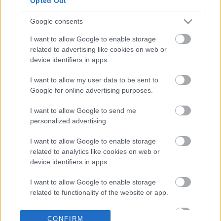
Opted Out
πυρηνικό σταθμό
Google consents
26-05-2026 19:34
Ρωσία και Καζακστάν
I want to allow Google to enable storage
θα υπογράψουν
related to advertising like cookies on web or
συμφωνία για
device identifiers in apps.
κατασκευή πυρηνικού
σταθμού
I want to allow my user data to be sent to
Google for online advertising purposes.
20-05-2026 18:06
ΔΟΑΕ: Η επίθεση στον
I want to allow Google to send me
πυρηνικό σταθμό των
personalized advertising.
ΗΑΕ προκάλεσε
«σοβαρή ανησυχία»
I want to allow Google to enable storage
related to analytics like cookies on web or
device identifiers in apps.
19-05-2026 22:35
Ρωσία: Σχεδιάζει την
I want to allow Google to enable storage
επιστροφή του
related to functionality of the website or app.
προσωπικού στον
ιρανικό πυρηνικό
I want to allow Google to enable storage
σταθμό του Μπουσέρ
CONFIRM