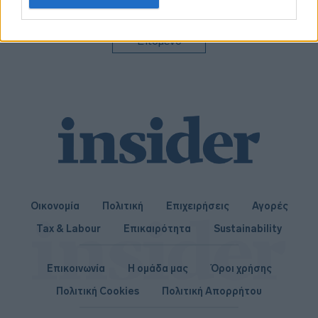
related to personalization.
I want to allow Google to enable storage
Επόμενο
related to security, including authentication
functionality and fraud prevention, and other
user protection.
Οικονομία
Πολιτική
Επιχειρήσεις
Αγορές
Tax & Labour
Επικαιρότητα
Sustainability
Επικοινωνία
Η ομάδα μας
Όροι χρήσης
Πολιτική Cookies
Πολιτική Απορρήτου