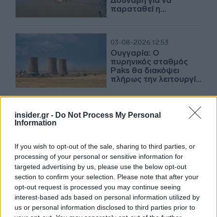
Δούναβη για να
παραταθεί η
λειτουργία πυρηνικού
σταθμού
03-08-2026 12:53
Ουγγαρία: Ο
πυρηνικός σταθμός
Paks θα διακόψει
πλήρως την λειτουργία
του τις επόμενες
ημέρες
02-08-2026 12:17
insider.gr -
Do Not Process My Personal
Ουγγαρία: Ανέστειλε
Information
για πρώτη φορά τη
λειτουργία πυρηνικού
If you wish to opt-out of the sale, sharing to third parties, or
σταθμού παραγωγής
processing of your personal or sensitive information for
ηλεκτρικής ενέργειας
λόγω καύσωνα
targeted advertising by us, please use the below opt-out
section to confirm your selection. Please note that after your
19-07-2026 15:49
opt-out request is processed you may continue seeing
Ιράν: Αμερικανική
interest-based ads based on personal information utilized by
επίθεση σε υπό
us or personal information disclosed to third parties prior to
κατασκευή πυρηνικό