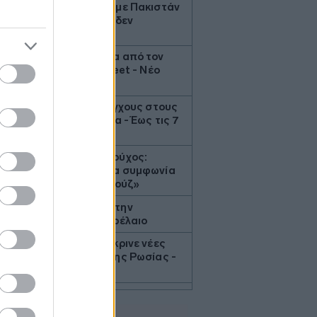
2
Άγκυρα: Η συμφωνία με Πακιστάν
και Σαουδική Αραβία δεν
παραβιάζει το ΝΑΤΟ
7
Η καλύτερη εβδομάδα από τον
Απρίλιο στη Wall Street - Νέο
ρεκόρ για S&P 500
3
Η Ισπανία ξεκινά ελέγχους στους
ταξιδιώτες από Ιταλία - Έως τις 7
Σεπτεμβρίου
5
Αμερικανός αξιωματούχος:
«Αναμένεται σύντομα συμφωνία
για τα Στενά του Ορμούζ»
2
Πτώση άνω του 9% στην
εβδομάδα για το πετρέλαιο
3
ΗΠΑ: Η Γερουσία ενέκρινε νέες
κυρώσεις σε βάρος της Ρωσίας -
Χαιρετίζει η Λάιεν
0
Axios: Το Ιράν αναμένει έγκριση
του Συμβουλίου Ασφαλείας για τη