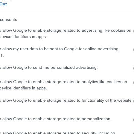
συνεργάζεται με το Πανεπιστήμιο
23:3
Out
Λευκωσίας
consents
23:1
o allow Google to enable storage related to advertising like cookies on
evice identifiers in apps.
23:0
o allow my user data to be sent to Google for online advertising
23-10-2025 07:23
s.
Ελληνικό: Το UNIC φέρνει το πρώτο
post AI campus - Τα σχέδια της
22:4
to allow Google to send me personalized advertising.
Lamda στη φοιτητική κατοικία
Γιώργος Παπακωνσταντίνου
o allow Google to enable storage related to analytics like cookies on
22:3
evice identifiers in apps.
o allow Google to enable storage related to functionality of the website
22:1
o allow Google to enable storage related to personalization.
22-10-2025 15:07
22:1
Το Πανεπιστήμιο Λευκωσίας θα
o allow Google to enable storage related to security, including