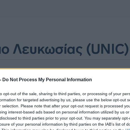
ο Λευκωσίας (UNIC)
 -
Do Not Process My Personal Information
to opt-out of the sale, sharing to third parties, or processing of your per
formation for targeted advertising by us, please use the below opt-out s
07-05-2026 11:08
r selection. Please note that after your opt-out request is processed y
Χρηματοδότηση Eurobank για τη
eing interest-based ads based on personal information utilized by us or
δημιουργία κτιρίου του
disclosed to third parties prior to your opt-out. You may separately opt-
Πανεπιστημίου Λευκωσίας στο
losure of your personal information by third parties on the IAB’s list of
Ελληνικό