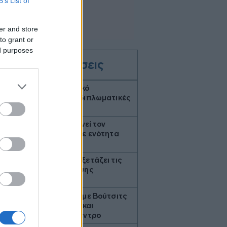
B’s List of
er and store
to grant or
ed purposes
Όλες οι ειδήσεις
8
Το Περού και το Μεξικό
αποκατέστησαν τις διπλωματικές
τους σχέσεις
3
Ιράν: Ο Αραγτσί επαινεί τον
στρατό, προτρέπει σε ενότητα
των μουσουλμάνων
0
Το Cambridge επανεξετάζει τις
διαδικασίες πρόσληψης
καθηγητών
4
Συνάντηση Ζελένσκι με Βούτσιτς
- Θέματα οικονομίας και
ασφάλειας στο επίκεντρο