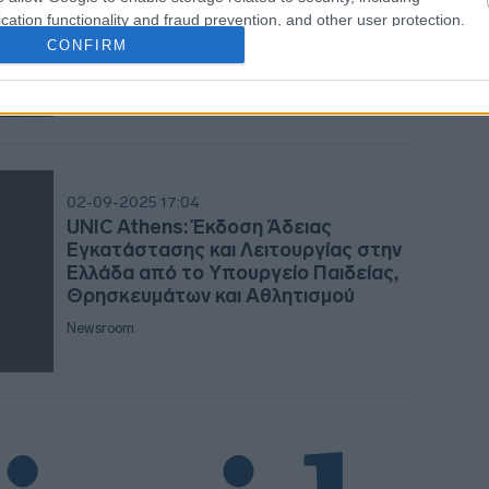
δημιουργήσει το πρώτο post-AI
cation functionality and fraud prevention, and other user protection.
campus στον κόσμο στο Ελληνικό
CONFIRM
22:0
Newsroom
21:52
21:4
02-09-2025 17:04
UNIC Athens: Έκδοση Άδειας
Εγκατάστασης και Λειτουργίας στην
Ελλάδα από το Υπουργείο Παιδείας,
21:3
Θρησκευμάτων και Αθλητισμού
Newsroom
21:2
21:11