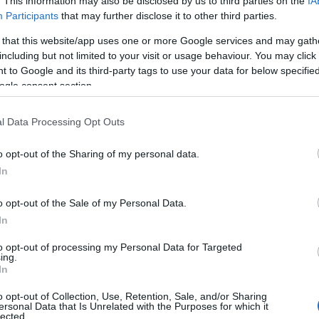
. This information may also be disclosed by us to third parties on the
IA
Participants
that may further disclose it to other third parties.
Newsroom
 that this website/app uses one or more Google services and may gath
including but not limited to your visit or usage behaviour. You may click 
 to Google and its third-party tags to use your data for below specifi
ogle consent section.
30-04-2026 12:22
Μητσοτάκης: «Η πρόοδος δεν
l Data Processing Opt Outs
23:5
έρχεται με την καθήλωση στο χθες,
αλλά με σχέδιο και γρήγορο
o opt-out of the Sharing of my personal data.
βηματισμό στο αύριο»
In
23:5
Newsroom
o opt-out of the Sale of my Personal Data.
In
23:5
to opt-out of processing my Personal Data for Targeted
ing.
In
23:4
03-03-2026 13:24
o opt-out of Collection, Use, Retention, Sale, and/or Sharing
Το Πανεπιστήμιο Purdue
ersonal Data that Is Unrelated with the Purposes for which it
lected.