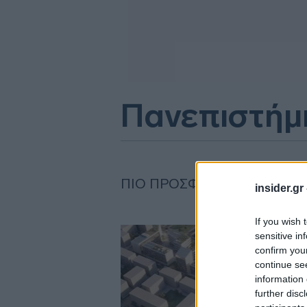
Πανεπιστήμι
ΠΙΟ ΠΡΌΣΦΑΤΑ
insider.gr
If you wish 
sensitive in
confirm you
continue se
information 
further disc