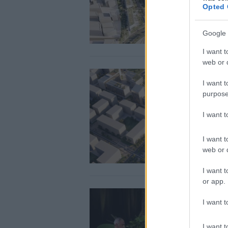
Opted 
Google 
I want t
web or d
I want t
purpose
I want 
I want t
web or d
I want t
or app.
I want t
I want t