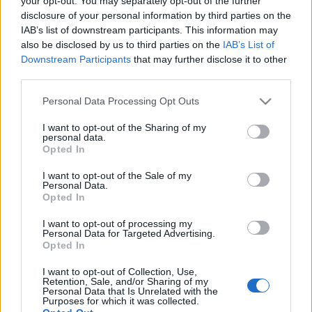
your opt-out. You may separately opt-out of the further
σανίδα του σερφ
disclosure of your personal information by third parties on the
IAB’s list of downstream participants. This information may
also be disclosed by us to third parties on the
IAB’s List of
10-02-2023 17:51
Downstream Participants
that may further disclose it to other
Από τα supercars στις
third parties.
μοτοσικλέτες - 28
δίτροχα των 86.000
Please note that this website/app uses one or more Google
Personal Data Processing Opt Outs
ευρώ βάζει στην
services and may gather and store information including but
παραγωγή η Praga
not limited to your visit or usage behaviour. You may click to
I want to opt-out of the Sharing of my
personal data.
grant or deny consent to Google and its third-party tags to
Opted In
07-02-2023 12:46
use your data for below specified purposes in below Google
Με 17 βραβεία
consent section.
I want to opt-out of the Sale of my
σχεδιασμού η
Personal Data.
ηλεκτρική μοτοσικλέτα
Opted In
της Untitled
Motorcycles βγαίνει
I want to opt-out of processing my
πλέον στην παραγωγή
Personal Data for Targeted Advertising.
Opted In
04-01-2023 07:25
Η πρώτη νόμιμη
I want to opt-out of Collection, Use,
ιπτάμενη μοτοσικλέτα
Retention, Sale, and/or Sharing of my
θα είναι σύντομα
Personal Data that Is Unrelated with the
Purposes for which it was collected.
πραγματικότητα