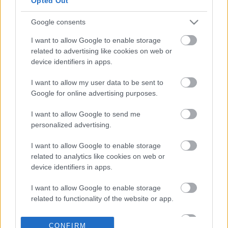
Opted Out
Google consents
28-12-2022 19:12
Χαρές για τους
I want to allow Google to enable storage
Transformers - O
related to advertising like cookies on web or
δίτροχος αδελφός του
device identifiers in apps.
Bumblebee μόλις
γεννήθηκε στην Ινδία
I want to allow my user data to be sent to
Google for online advertising purposes.
17-12-2022 09:00
Η BMW κάνει πάρτι για
I want to allow Google to send me
τα 100 χρόνια της
personalized advertising.
Motorrad με δύο
limited edition
I want to allow Google to enable storage
μοτοσικλέτες
related to analytics like cookies on web or
device identifiers in apps.
15-12-2022 13:04
Το ηλεκτρικό ATV της
I want to allow Google to enable storage
CAKE κάνει αυτό που
related to functionality of the website or app.
δεν είχε σκεφτεί κανείς
μέχρι τώρα
I want to allow Google to enable storage
CONFIRM