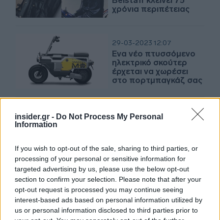
Belstaff κλείνει 75
χρόνια περιπέτειας
29-03-2023 12:07
Ένα νέο πτυσσόμενο
ηλεκτρικό σκούτερ
έρχεται να χωρέσει
στο πορτμπαγκάζ σας
08-03-2023 15:59
insider.gr -
Do Not Process My Personal
Indian Motorcycles και
Information
Jack Daniel's
αποκάλυψαν μια
If you wish to opt-out of the sale, sharing to third parties, or
μοτοσικλέτα βαμμένη
processing of your personal or sensitive information for
με ουίσκι
targeted advertising by us, please use the below opt-out
section to confirm your selection. Please note that after your
03-03-2023 07:41
opt-out request is processed you may continue seeing
Το νέο ηλεκτρικό
interest-based ads based on personal information utilized by
σκούτερ της BMW
us or personal information disclosed to third parties prior to
έρχεται με δώρο