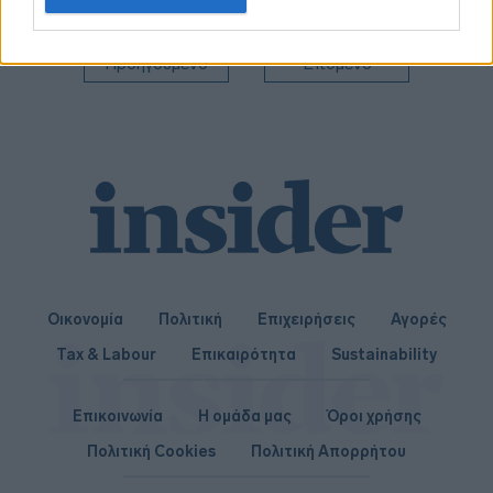
related to personalization.
I want to allow Google to enable storage
Προηγούμενο
Επόμενο
related to security, including authentication
functionality and fraud prevention, and other
user protection.
Οικονομία
Πολιτική
Επιχειρήσεις
Αγορές
Tax & Labour
Επικαιρότητα
Sustainability
Επικοινωνία
Η ομάδα μας
Όροι χρήσης
Πολιτική Cookies
Πολιτική Απορρήτου