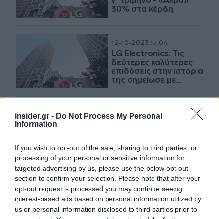
γ' τρίμηνο - «Άλμα»
30% στα κέρδη
12-10-2023 17:04
LG Electronics: Τις
δεύτερες καλύτερες
επιδόσεις στην ιστορία
της σημείωσε με
έσοδα και κέρδη γ'
τριμήνου
11-10-2023 11:32
insider.gr -
Do Not Process My Personal
Smartphones με
Information
οθόνες που
«αυτοθεραπεύονται»;
If you wish to opt-out of the sale, sharing to third parties, or
- Σε 5 χρόνια θα
processing of your personal or sensitive information for
βρίσκονται στην
αγορά
targeted advertising by us, please use the below opt-out
section to confirm your selection. Please note that after your
18-08-2023 18:20
opt-out request is processed you may continue seeing
Η νέα 27άρα
interest-based ads based on personal information utilized by
τηλεόραση της LG
us or personal information disclosed to third parties prior to
έρχεται με δική της