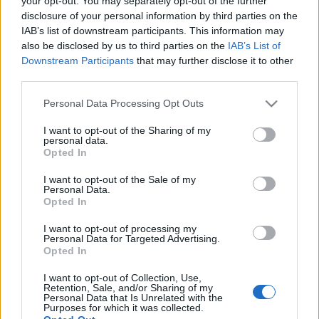
your opt-out. You may separately opt-out of the further
βαλίτσα έτοιμη για
διακοπές
disclosure of your personal information by third parties on the
IAB’s list of downstream participants. This information may
also be disclosed by us to third parties on the
IAB’s List of
10-07-2023 10:34
Downstream Participants
that may further disclose it to other
LG: Έσοδα ρεκόρ 15
third parties.
δισ. δολαρίων στο β'
τρίμηνο
Please note that this website/app uses one or more Google
Personal Data Processing Opt Outs
services and may gather and store information including but
not limited to your visit or usage behaviour. You may click to
I want to opt-out of the Sharing of my
personal data.
grant or deny consent to Google and its third-party tags to
Opted In
03-05-2023 08:59
use your data for below specified purposes in below Google
Στροφή στις premium
consent section.
I want to opt-out of the Sale of my
τηλεοράσεις κάνει η LG
Personal Data.
- Πώς κινήθηκε η
Opted In
αγορά το 2022, οι
στόχοι για το 2023
I want to opt-out of processing my
Personal Data for Targeted Advertising.
Opted In
28-04-2023 14:47
LG: Τα δεύτερα
I want to opt-out of Collection, Use,
υψηλότερα έσοδα α'
Retention, Sale, and/or Sharing of my
τριμήνου και ισχυρή
Personal Data that Is Unrelated with the
Purposes for which it was collected.
κερδοφορία