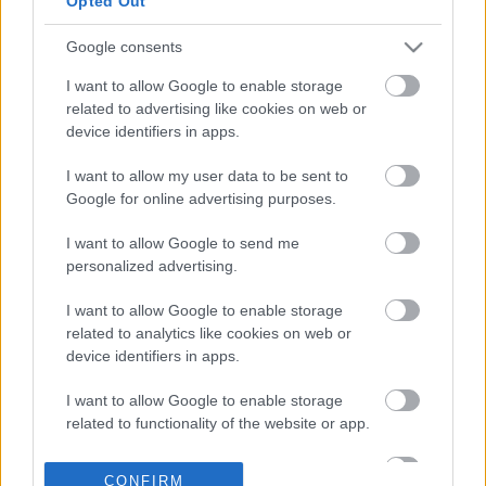
Opted Out
Google consents
08-02-2023 12:10
Η LG μόλις
I want to allow Google to enable storage
παρουσίασε μια
related to advertising like cookies on web or
τεράστια οθόνη Micro
device identifiers in apps.
LED 272 ιντσών με τιμή
1,5 εκατ. δολάρια
I want to allow my user data to be sent to
Google for online advertising purposes.
09-01-2023 07:44
Έπος! Η νέα 97άρα
I want to allow Google to send me
τηλεόραση της LG
personalized advertising.
καθαρίζει τα καλώδια
απ' το σαλόνι σας
I want to allow Google to enable storage
related to analytics like cookies on web or
device identifiers in apps.
31-10-2022 11:34
LG: Έσοδα-ρεκόρ στο
I want to allow Google to enable storage
γ' τρίμηνο λόγω
related to functionality of the website or app.
οικιακών συσκευών,
ανταλλακτικών
I want to allow Google to enable storage
αυτοκινήτων
CONFIRM