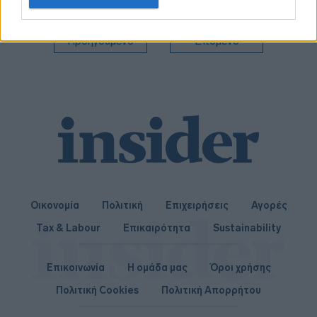
related to personalization.
I want to allow Google to enable storage
Προηγούμενο
Επόμενο
related to security, including authentication
functionality and fraud prevention, and other
user protection.
Οικονομία
Πολιτική
Επιχειρήσεις
Αγορές
Tax & Labour
Επικαιρότητα
Sustainability
Επικοινωνία
Η ομάδα μας
Όροι χρήσης
Πολιτική Cookies
Πολιτική Απορρήτου