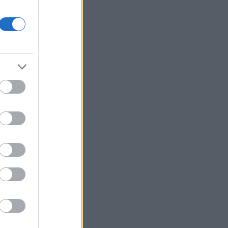
0
AI: Η νέα μηχανή της παγκόσμιας
οικονομίας και οι κίνδυνοι της
επενδυτικής έκρηξης
ΕΛ.Α.Σ: «Η απροκάλυπτη ώσμωση
δικαστικής αρχής και
εκτελεστικής εξουσίας εκθέτει τη
χώρα διεθνώς»
7
Δικαστικό μπλόκο στην αίθουσα
χορού του Τραμπ στο Λευκό Οίκο
7
Μπάρκιν (Fed): «Τα στοιχεία για
την αγορά εργασίας συμβαδίζουν
με τις πρόσφατες τάσεις»
Καταβλήθηκαν 33,58 εκατ. ευρώ
σε 67.746 δικαιούχους για την
αγορά λιπασμάτων
Ευρωαγορές: Η καλύτερη
εβδομάδα από τα τέλη Ιουνίου -
Σε νέα υψηλά ο Stoxx 600
6
Κορυφώνεται η έξοδος των