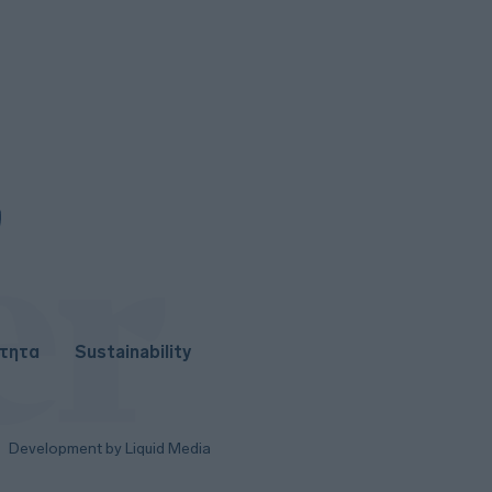
άρση του «παγώματος» Τραμπ
στα αιολικά έργα
Σαουδική Αραβία: Η αμυντική
συμφωνία με Τουρκία και
Πακιστάν δεν συνδέεται με
πυρηνικές φιλοδοξίες
ότητα
Sustainability
Development by Liquid Media