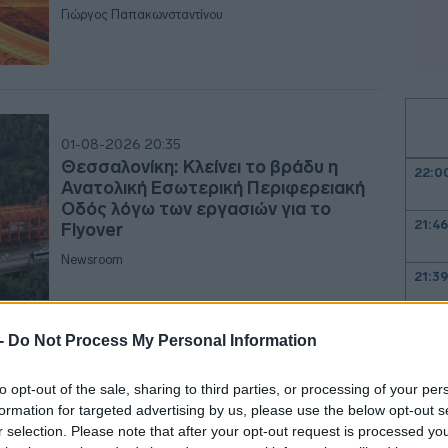
Γιώργος Παπακωνσταντίνου
01-08-2026 20:35
Θεσσαλονίκη: Κλείνει το βράδυ η
22:0
Ανατολική Εσωτερική Περιφερειακή
Οδός λόγω των εργασιών για το
21:4
Flyover
Newsroom
21:3
 -
Do Not Process My Personal Information
21:2
to opt-out of the sale, sharing to third parties, or processing of your per
30-07-2026 07:05
formation for targeted advertising by us, please use the below opt-out s
Έρχονται αναβαθμίσεις για Πειραιώς -
r selection. Please note that after your opt-out request is processed y