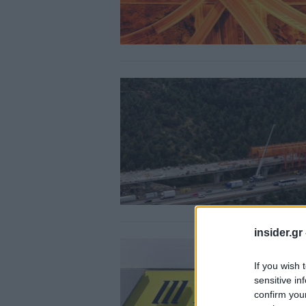
insider.gr
If you wish 
sensitive in
confirm you