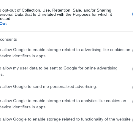
επέκταση του Μετρό στην
20:0
Καλαμαριά - Στο 53% το Flyover
o opt-out of Collection, Use, Retention, Sale, and/or Sharing
ersonal Data that Is Unrelated with the Purposes for which it
Newsroom
lected.
19:45
Out
consents
19:3
o allow Google to enable storage related to advertising like cookies on
evice identifiers in apps.
03-07-2026 07:26
ΑΒΑΞ: «Βλέπει» EBITDA 150 εκατ.
19:2
o allow my user data to be sent to Google for online advertising
ευρώ, δεν χρειάζεται ΑΜΚ - Η μετοχή,
s.
το μέρισμα, το Μετρό Αθήνας
19:15
Γιώργος Παπακωνσταντίνου
to allow Google to send me personalized advertising.
o allow Google to enable storage related to analytics like cookies on
19:10
evice identifiers in apps.
o allow Google to enable storage related to functionality of the website
19:0
24-06-2026 07:33