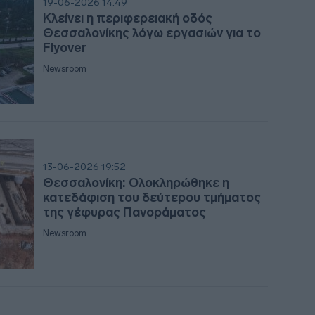
19-06-2026 14:49
Κλείνει η περιφερειακή οδός
Θεσσαλονίκης λόγω εργασιών για το
Flyover
18:0
Newsroom
17:5
17:3
13-06-2026 19:52
Θεσσαλονίκη: Ολοκληρώθηκε η
κατεδάφιση του δεύτερου τμήματος
17:3
της γέφυρας Πανοράματος
Newsroom
17:2
17:2