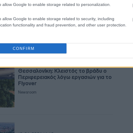
Fly Over Θεσσαλονίκης: Bonus σε
o allow Google to enable storage related to personalization.
ΑΒΑΞ - ΜΕΤΚΑ για να «πιάσουν» το
χρονικό ορόσημο
o allow Google to enable storage related to security, including
18:5
Γιώργος Παπακωνσταντίνου
cation functionality and fraud prevention, and other user protection.
18:4
CONFIRM
18:3
20-06-2026 22:19
Θεσσαλονίκη: Κλειστός το βράδυ ο
Περιφερειακός λόγω εργασιών για το
Flyover
18:2
Newsroom
18:2
18:0