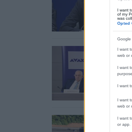
I want t
of my P
was col
Opted 
Google 
I want t
web or d
I want t
purpose
I want 
I want t
web or d
I want t
or app.