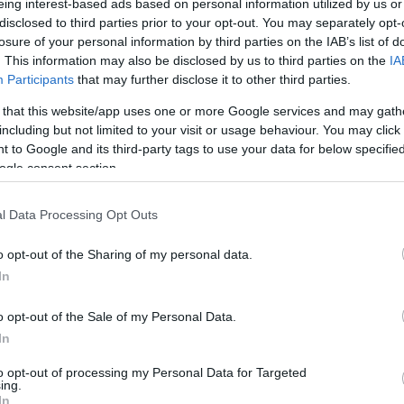
Οι προσδοκίες του ΟΤΕ - Τα
eing interest-based ads based on personal information utilized by us or
21:11
λεωφορεία υδρογόνου
disclosed to third parties prior to your opt-out. You may separately opt-
losure of your personal information by third parties on the IAB’s list of
. This information may also be disclosed by us to third parties on the
IA
21:01
Participants
that may further disclose it to other third parties.
 that this website/app uses one or more Google services and may gath
including but not limited to your visit or usage behaviour. You may click 
 to Google and its third-party tags to use your data for below specifi
20:4
28-07-2026 15:59
ogle consent section.
Ταχιάος: Ε65, ΒΟΑΚ, Flyover και
Μετρό Θεσσαλονίκης αλλάζουν τον
20:3
αναπτυξιακό χάρτη της χώρας
l Data Processing Opt Outs
Newsroom
o opt-out of the Sharing of my personal data.
20:1
In
o opt-out of the Sale of my Personal Data.
In
20:11
06-07-2026 13:04
to opt-out of processing my Personal Data for Targeted
ing.
Δήμας: Σε λίγες εβδομάδες η
In