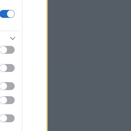
0
Τραμπ: Τα επιτόκια πρέπει να
μειωθούν, αλλά δεν εξαρτάται
αποκλειστικά από τον Γουόρς
8
ΙΣΑ: Έκκληση για εντατικοποίηση
μέτρων κατά των κουνουπιών
λόγω αυξημένης κυκλοφορίας του
ιού Δυτικού Νείλου στην Αττική
Σε κατάσταση κινητοποίησης Red
Code αύριο Κρήτη, Χίος, Σάμος
και Ικαρία
Η Ρωσία «βγάζει στο σφυρί» το
30% του μεγαλύτερου
αεροδρομίου της Μόσχας
4
Μυτιληναίος: «Επιστρέψαμε σε
τροχιά ανάπτυξης» - Τι αναφέρει
για τo γάλλιο
Στην Τήνο, ένα Σχολείο Δεύτερης
Ευκαιρίας ανοίγει ξανά τον δρόμο
της μάθησης στην ενήλικη ζωή