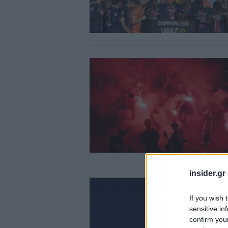
insider.gr
If you wish 
sensitive in
confirm you