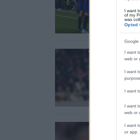
I want t
of my P
was col
Opted 
Google 
I want t
web or d
I want t
purpose
I want 
I want t
web or d
I want t
or app.