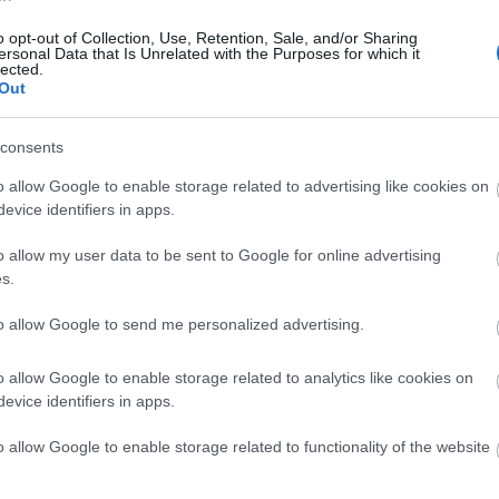
δισεκατομμυρίων που αναπτύσσεται
15:3
εκρηκτικά – Οι διοργανώσεις με
o opt-out of Collection, Use, Retention, Sale, and/or Sharing
ersonal Data that Is Unrelated with the Purposes for which it
ρεκόρ προσέλευσης
lected.
Out
15:2
consents
o allow Google to enable storage related to advertising like cookies on
15:24
evice identifiers in apps.
30-01-2026 17:15
o allow my user data to be sent to Google for online advertising
Μπάγερ Λεβερκούζεν: Πόσα χρήματα
s.
15:12
αξίζει η αντίπαλος του Ολυμπιακού
to allow Google to send me personalized advertising.
15:0
o allow Google to enable storage related to analytics like cookies on
evice identifiers in apps.
15:01
o allow Google to enable storage related to functionality of the website
22-01-2026 15:13