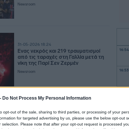
Newsroom
31-05-2026 18:24
16:54
Ένας νεκρός και 219 τραυματισμοί
από τις ταραχές στη Γαλλία μετά τη
νίκη της Παρί Σεν Ζερμέν
16:53
Newsroom
16:4
 -
Do Not Process My Personal Information
16:41
06-04-2026 19:18
to opt-out of the sale, sharing to third parties, or processing of your per
Premier League: Η Τσέλσι κατέγραψε
formation for targeted advertising by us, please use the below opt-out s
τις μεγαλύτερες ζημίες στην ιστορία
r selection. Please note that after your opt-out request is processed y