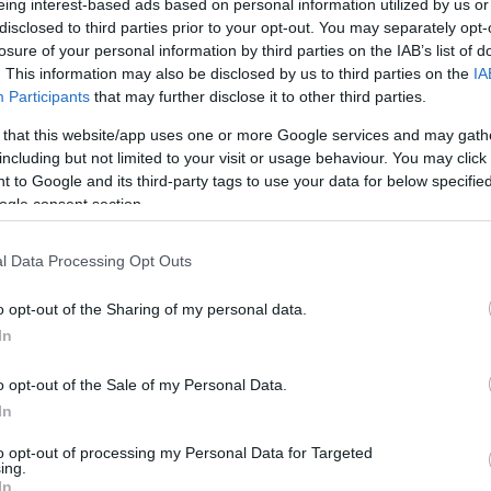
αλλά ουδείς ανησυχεί
eing interest-based ads based on personal information utilized by us or
16:35
disclosed to third parties prior to your opt-out. You may separately opt-
Newsroom
losure of your personal information by third parties on the IAB’s list of
. This information may also be disclosed by us to third parties on the
IA
Participants
that may further disclose it to other third parties.
16:2
 that this website/app uses one or more Google services and may gath
including but not limited to your visit or usage behaviour. You may click 
16:11
 to Google and its third-party tags to use your data for below specifi
19-03-2026 13:29
ogle consent section.
Βουδαπέστη: Πόσο κοστίζει το ταξίδι
στην πόλη που θα φιλοξενήσει τον
16:0
τελικό του Champions League
l Data Processing Opt Outs
Newsroom
o opt-out of the Sharing of my personal data.
In
15:50
o opt-out of the Sale of my Personal Data.
In
15:39
to opt-out of processing my Personal Data for Targeted
14-03-2026 09:08
ing.
Γυναικείος αθλητισμός: Μια αγορά
In