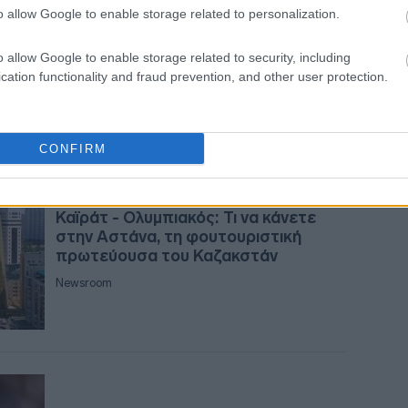
Τα ποδοσφαιρικά κλαμπ με τα
o allow Google to enable storage related to personalization.
14:54
υψηλότερα έσοδα στον κόσμο -
Ανατροπή στην τετράδα
o allow Google to enable storage related to security, including
Newsroom
cation functionality and fraud prevention, and other user protection.
14:4
CONFIRM
14:35
07-12-2025 09:51
14:31
Καϊράτ - Ολυμπιακός: Τι να κάνετε
στην Αστάνα, τη φουτουριστική
πρωτεύουσα του Καζακστάν
14:2
Newsroom
14:11