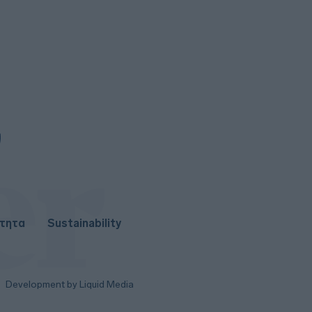
Συνελήφθη στη Γερμανία ένας
από τους εκτελεστές της «Greek
Mafia»
7
Μειώθηκε στα 2,615 δισ. ευρώ το
εμπορικό έλλειμμα τον Ιούνιο -
«Άλμα» 26,3% στις εξαγωγές
ότητα
Sustainability
Development by Liquid Media