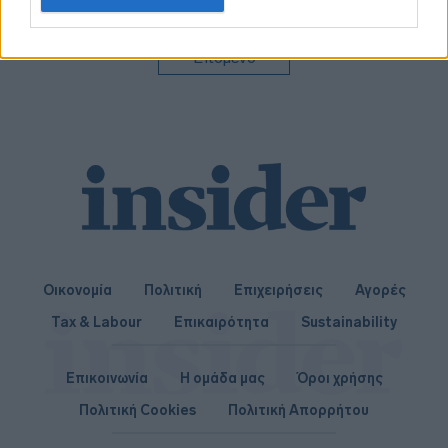
related to personalization.
I want to allow Google to enable storage
Επόμενο
related to security, including authentication
functionality and fraud prevention, and other
user protection.
Οικονομία
Πολιτική
Επιχειρήσεις
Αγορές
Tax & Labour
Επικαιρότητα
Sustainability
Επικοινωνία
Η ομάδα μας
Όροι χρήσης
Πολιτική Cookies
Πολιτική Απορρήτου