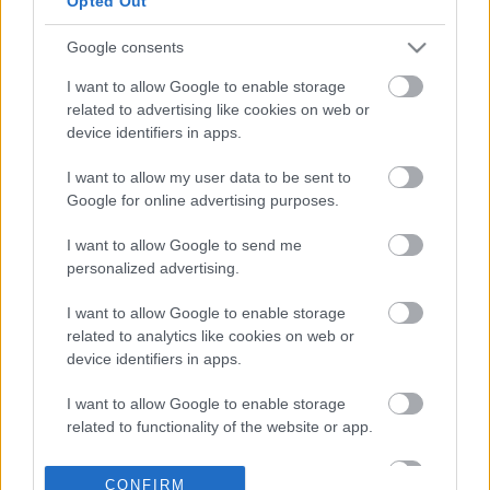
Opted Out
Αθήνας της ΔΥΠΑ
Google consents
18-05-2026 13:03
Προσωπικός Βοηθός:
I want to allow Google to enable storage
Επιπλέον 34,8 εκατ.
related to advertising like cookies on web or
ευρώ από ΕΣΠΑ -
device identifiers in apps.
Καθολική εφαρμογή
τον Ιούνιο
I want to allow my user data to be sent to
Google for online advertising purposes.
10-05-2026 08:07
Κοινωνικό πακέτο:
I want to allow Google to send me
Γενναιόδωρη σε
personalized advertising.
συστάσεις αλλά
φειδωλή στην παροχή
I want to allow Google to enable storage
χρηματοδότησης η
related to analytics like cookies on web or
Κομισιόν
device identifiers in apps.
06-05-2026 15:30
«Κοινωνικό πακέτο»
I want to allow Google to enable storage
Κομισιόν: Παρεμβάσεις
related to functionality of the website or app.
για στέγαση, αναπηρία
και καταπολέμηση της
I want to allow Google to enable storage
φτώχειας
CONFIRM