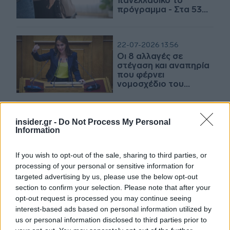
πανελλαδικό το
πρόγραμμα - Στα 53
εκατ. ευρώ η
χρηματοδότηση
22-07-2026 13:56
Οι 8 αλλαγές σε
στέγαση και αναπηρία
που φέρνει
νομοσχέδιο του
ΥΚΟΙΣΟ
18-07-2026 21:18
insider.gr -
Do Not Process My Personal
Δυτική Ελλάδα:
Information
Αυξήθηκαν οι
παραβάτες οδηγοί
If you wish to opt-out of the sale, sharing to third parties, or
που εμπόδιζαν την
processing of your personal or sensitive information for
ελεύθερη κίνηση των
ατόμων με αναπηρίες
targeted advertising by us, please use the below opt-out
section to confirm your selection. Please note that after your
09-06-2026 11:10
opt-out request is processed you may continue seeing
ΟΤΑ: 1.000 πρόσθετες
interest-based ads based on personal information utilized by
θέσεις εργασίας για
us or personal information disclosed to third parties prior to
Άτομα με Αναπηρία -