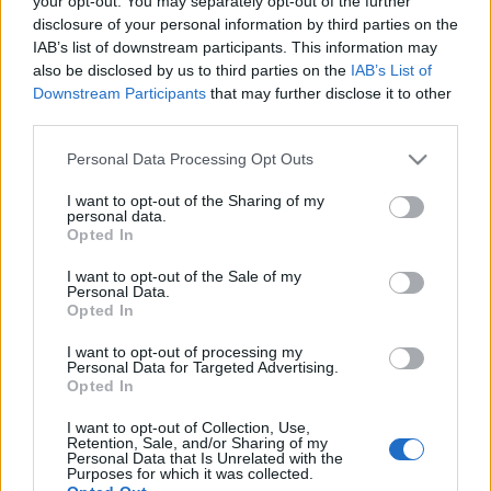
your opt-out. You may separately opt-out of the further
Επεκτείνεται και στις
Περιφέρειες
disclosure of your personal information by third parties on the
IAB’s list of downstream participants. This information may
also be disclosed by us to third parties on the
IAB’s List of
02-06-2026 14:28
Downstream Participants
that may further disclose it to other
Μητσοτάκης: Στο
third parties.
επίκεντρο η επέκταση
του «Προσωπικού
Please note that this website/app uses one or more Google
Personal Data Processing Opt Outs
Βοηθού» και η στήριξη
services and may gather and store information including but
των ΑμεΑ
not limited to your visit or usage behaviour. You may click to
I want to opt-out of the Sharing of my
personal data.
grant or deny consent to Google and its third-party tags to
Opted In
02-06-2026 13:55
use your data for below specified purposes in below Google
Μιχαηλίδου:
consent section.
I want to opt-out of the Sale of my
«Παραμετροποιούμε
Personal Data.
τον Προσωπικό Βοηθό
Opted In
για τα μικρά νησιά»
I want to opt-out of processing my
Personal Data for Targeted Advertising.
Opted In
29-05-2026 10:56
Παράταση υποβολής
I want to opt-out of Collection, Use,
αιτήσεων για τη Σχολή
Retention, Sale, and/or Sharing of my
Επαγγελματικής
Personal Data that Is Unrelated with the
Purposes for which it was collected.
Κατάρτισης ΑμεΑ