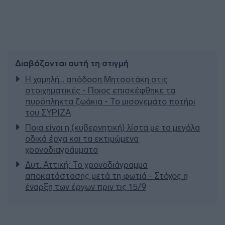
Διαβάζονται αυτή τη στιγμή
Η χαμηλή… απόδοση Μητσοτάκη στις
στοιχηματικές - Ποιος επισκέφθηκε τα
πυρόπληκτα ζωάκια - Το μισογεμάτο ποτήρι
του ΣΥΡΙΖΑ
Ποια είναι η (κυβερνητική) λίστα με τα μεγάλα
οδικά έργα και τα εκτιμώμενα
χρονοδιαγράμματα
Δυτ. Αττική: Το χρονοδιάγραμμα
αποκατάστασης μετά τη φωτιά - Στόχος η
έναρξη των έργων πριν τις 15/9