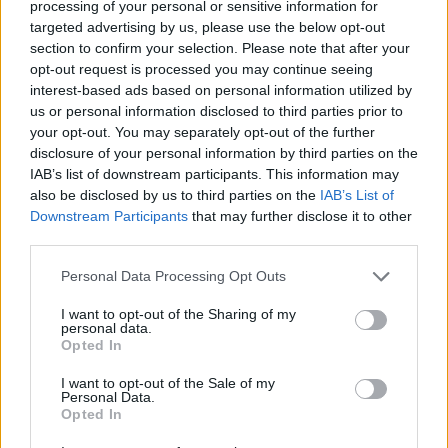
processing of your personal or sensitive information for
targeted advertising by us, please use the below opt-out
section to confirm your selection. Please note that after your
opt-out request is processed you may continue seeing
interest-based ads based on personal information utilized by
us or personal information disclosed to third parties prior to
your opt-out. You may separately opt-out of the further
disclosure of your personal information by third parties on the
IAB’s list of downstream participants. This information may
also be disclosed by us to third parties on the
IAB’s List of
Downstream Participants
that may further disclose it to other
third parties.
Please note that this website/app uses one or more Google
Personal Data Processing Opt Outs
services and may gather and store information including but
not limited to your visit or usage behaviour. You may click to
I want to opt-out of the Sharing of my
personal data.
grant or deny consent to Google and its third-party tags to
Opted In
use your data for below specified purposes in below Google
consent section.
I want to opt-out of the Sale of my
Η παρούσα μελέτη δεν αποσκοπεί στην επιλογή ή
Personal Data.
πρόταση συγκεκριμένης θέσης για κατασκευή
Opted In
πυρηνικού αντιδραστήρα. Πρόκειται για μία πρώτη