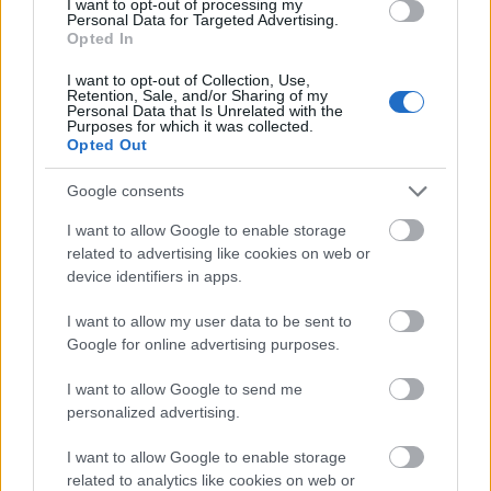
I want to opt-out of processing my
προκαταρκτική αξιολόγηση, η οποία μπορεί να
Personal Data for Targeted Advertising.
Opted In
λειτουργήσει ως βάση για πιο εξειδικευμένες
μελέτες και τεκμηριωμένη αξιολόγηση των
I want to opt-out of Collection, Use,
Retention, Sale, and/or Sharing of my
προϋποθέσεων υπό τις οποίες η πυρηνική
Personal Data that Is Unrelated with the
Purposes for which it was collected.
ενέργεια θα μπορούσε να εξεταστεί στο πλαίσιο
Opted Out
της μακροπρόθεσμης ενεργειακής στρατηγικής
της Ελλάδας.
Google consents
I want to allow Google to enable storage
Για την Athlos Energy, η συγκεκριμένη μελέτη
related to advertising like cookies on web or
device identifiers in apps.
αποτελεί μέρος μια σειράς προκαταρτικών
αναλύσεων με σκοπό την βαθύτερη κατανόηση
I want to allow my user data to be sent to
των θεμελιωδών παραμέτρων που σχετίζονται με
Google for online advertising purposes.
την δυνητική εφαρμογή της πυρηνικής ενέργειας
I want to allow Google to send me
στην ελληνική επικράτεια. Τα αποτελέσματα των
personalized advertising.
αναλύσεων υποστηρίζουν αφενός την περαιτέρω
ανάπτυξη του επιχειρηματικού σχεδίου της Athlos
I want to allow Google to enable storage
Energy, ενώ θα μπορούσαν να φανούν χρήσιμα και
related to analytics like cookies on web or