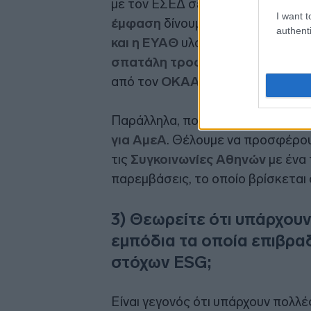
με τον ΕΣΕΔ σεμινάρια ESG σε 5 Δ
I want t
έμφαση
δίνουμε στη
μείωση της
authenti
και η ΕΥΑΘ
υλοποιούν ήδη συγκεκρ
σπατάλη τροφίμων
με προγράμμα
από τον
ΟΚΑΑ και την ΚΑΘ
.
Παράλληλα, πολύ
σημαντική
είνα
για ΑμεΑ
. Θέλουμε να προσφέρου
τις
Συγκοινωνίες Αθηνών
με ένα 
παρεμβάσεις, το οποίο βρίσκεται 
3) Θεωρείτε ότι υπάρχουν
εμπόδια τα οποία επιβρα
στόχων ESG;
Είναι γεγονός ότι υπάρχουν πολλέ