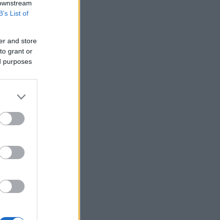
 downstream
Ακίνητα - Αθήνα: Οι τιμές και τα ειδικά
B’s List of
χαρακτηριστικά σε περιοχές του
ιστορικού - εμπορικού κέντρου
er and store
ΗΠΑ: Χάθηκαν 23.000 θέσεις εργασίας
to grant or
τον Ιούλιο - Σημάδια επιδείνωσης στην
ed purposes
αγορά εργασίας
Διεθνή μέσα της Ιταλίας
ανακαλύπτουν τη διαχρονική γοητεία
της Σύρου
Τραμπ: Τα επιτόκια πρέπει να
μειωθούν, αλλά δεν εξαρτάται
αποκλειστικά από τον Γουόρς
ΙΣΑ: Έκκληση για εντατικοποίηση
μέτρων κατά των κουνουπιών λόγω
αυξημένης κυκλοφορίας του ιού
Δυτικού Νείλου στην Αττική
Σε κατάσταση κινητοποίησης Red
Code αύριο Κρήτη, Χίος, Σάμος και
Ικαρία