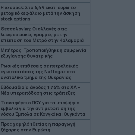
Flexopack: Στα 6,49 εκατ. ευρώ το
μετοχικό κεφάλαιο μετά την άσκηση
stock options
Θεσσαλονίκη: Οι αλλαγές στις
λεωφορειακές γραμμές με την
επέκταση του Μετρό στην Καλαμαριά
Μπήτρος: Τροποποιήθηκε η συμφωνία
εξυγίανσης θυγατρικής
Ρωσικές επιθέσεις σε πετρελαϊκές
εγκαταστάσεις της Naftogaz στο
ανατολικό τμήμα της Ουκρανίας
Εβδομαδιαία άνοδος 1,76% στο ΧΑ -
Νέα υπεραπόδοση στις τράπεζες
Τι αναφέρει ο ΠΟΥ για τα υποψήφια
εμβόλια για την αντιμετώπιση της
νόσου Έμπολα σε Κονγκό και Ουγκάντα
Προς χαμηλό 10ετίας η παραγωγή
ζάχαρης στην Ευρώπη