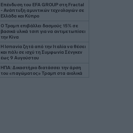
Επένδυση του EFA GROUP στη Fractal
- Ανάπτυξη αμυντικών τεχνολογιών σε
Ελλάδα και Κύπρο
Ο Τραμπ επιβάλλει δασμούς 15% σε
βασικά υλικά τσιπ για να αντιμετωπίσει
την Κίνα
H Ισπανία ζητά από την Ιταλία να θέσει
και πάλι σε ισχύ τη Συμφωνία Σένγκεν
έως 9 Αυγούστου
ΗΠΑ: Δικαστήριο διατάσσει την άρση
του «παγώματος» Τραμπ στα αιολικά
έργα
Σαουδική Αραβία: Η αμυντική
συμφωνία με Τουρκία και Πακιστάν δεν
συνδέεται με πυρηνικές φιλοδοξίες
Γεωργιάδης από Ρόδο: «Σε ενάμιση
χρόνο, το νοσοκομείο θα είναι
καινούργιο»
Η Deloitte αποκλειστικός σύμβουλος