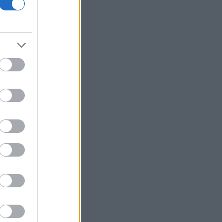
Η Ρωσία «βγάζει στο σφυρί» το 30%
του μεγαλύτερου αεροδρομίου της
Μόσχας
Μυτιληναίος: «Επιστρέψαμε σε τροχιά
ανάπτυξης» - Τι αναφέρει για τo
γάλλιο
Στην Τήνο, ένα Σχολείο Δεύτερης
Ευκαιρίας ανοίγει ξανά τον δρόμο της
μάθησης στην ενήλικη ζωή
Βρετανία: Πέντε άνθρωποι
συνελήφθησαν για βία σε διαδήλωση
κατά των μεταναστών