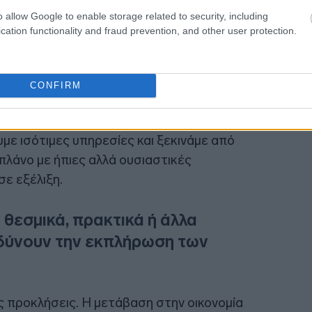
ιοικητικά συμβούλια θυγατρικών. Ιδιαίτερη
o allow Google to enable storage related to security, including
 σπατάλης νερού
για τις οποίες οι
ΕΥΔΑΠ
cation functionality and fraud prevention, and other user protection.
ιμένα προγράμματα, αλλά και για τη
τα που ήδη υλοποιούνται και ενισχύονται
CONFIRM
ι για εμάς η στρατηγική
προσβασιμότητας
με ισότιμες υπηρεσίες και ξεκινάμε από
πλάνο με ήπιες αλλά ουσιαστικές
σε εξέλιξη.
 θεσμικά, πρακτικά ή άλλα
δύνουν την εκπλήρωση των
ς προκλήσεις. Η μετάβαση στην οικονομία