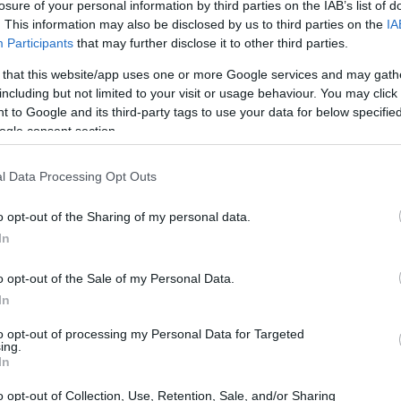
losure of your personal information by third parties on the IAB’s list of
16:00
σε ένα βιώσιμο αύριο, υποστηρίζοντας τις
. This information may also be disclosed by us to third parties on the
IA
Participants
that may further disclose it to other third parties.
ωμάτωση των ESG, στην καθημερινή
 that this website/app uses one or more Google services and may gath
15:50
including but not limited to your visit or usage behaviour. You may click 
 to Google and its third-party tags to use your data for below specifi
ανάπτυξη προσεγγίζεται από τρεις
ogle consent section.
 οριοθέτηση στόχων ESG που θα
15:39
δείκτες (KPIs). Παράλληλα, δημιουργούμε
l Data Processing Opt Outs
τόχων μας, γύρω από ένα σύνολο
15:30
o opt-out of the Sharing of my personal data.
τά που πρέπει να ακολουθούν μεγάλα
In
15:28
o opt-out of the Sale of my Personal Data.
ει με την εκπαίδευση και ευαισθητοποίηση
In
ιχειρήσεων, μέσω αντίστοιχων
to opt-out of processing my Personal Data for Targeted
πνεύσουν το ανθρώπινο δυναμικό, σε μια
ing.
15:24
In
SG.
o opt-out of Collection, Use, Retention, Sale, and/or Sharing