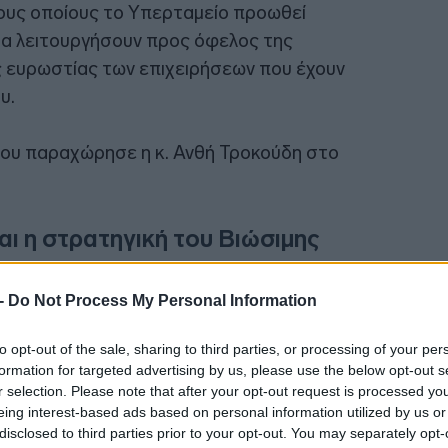
ους οποίους το Υπερταμείο προωθεί
θα λειτουργήσουν προς όφελος της
16:53
ής ευρωστίας των επιχειρήσεων που έχουν
υ.
16:47
που παραχώρησε η κ. Ανθή Τροκούδη στο
16:41
αι η στρατηγική του Βιώσιμης
16:35
ου; Σε ποιες ενέργειες θα
 για να διασφαλίσει την
 -
Do Not Process My Personal Information
ων ESG;
16:23
to opt-out of the sale, sharing to third parties, or processing of your per
formation for targeted advertising by us, please use the below opt-out s
υ
στα νέα δεδομένα που δημιουργεί η
r selection. Please note that after your opt-out request is processed y
16:11
eing interest-based ads based on personal information utilized by us or
νόητη υποχρέωση για εμάς.
Το Υπερταμείο
disclosed to third parties prior to your opt-out. You may separately opt-
ς επιλογές που θα το καθιερώσουν ως