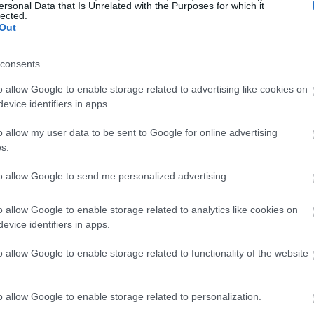
ersonal Data that Is Unrelated with the Purposes for which it
15:12
 η διαφάνεια, μέσα από συγκεκριμένα
lected.
Out
ανισμούς αξιολόγησης.
15:04
consents
οκρίνονται οι θυγατρικές του
o allow Google to enable storage related to advertising like cookies on
ESG; Ποιες είναι οι
evice identifiers in apps.
15:01
ις;
o allow my user data to be sent to Google for online advertising
s.
ου η στρατηγική ESG αποτελεί βασικό
14:54
to allow Google to send me personalized advertising.
εμιά ξεχωριστά
, -ανάλογα με τη φάση
 έχει καταρτίσει ένα ο
λοκληρωμένο
o allow Google to enable storage related to analytics like cookies on
ας και ESG
, το οποίο σε πρώτη φάση είναι
evice identifiers in apps.
δη ξεκινήσει να εφαρμόζουν ενέργειες που
o allow Google to enable storage related to functionality of the website
αράλληλα εναρμονίζονται με τη συνολική
αστε στα πρώτα μας βήματα, αλλά
η. Ήδη έχουν ολοκληρωθεί σε συνεργασία
o allow Google to enable storage related to personalization.