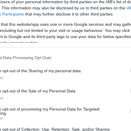
losure of your personal information by third parties on the IAB’s list of
χει προκαλέσει δυσφορία στο Βερολίνο.
. This information may also be disclosed by us to third parties on the
IA
20:40
κή της ανταγωνιστικότητας όπως την
Participants
that may further disclose it to other third parties.
χώς έχει μείνει στην πραγματικότητα των
 that this website/app uses one or more Google services and may gath
 δεύτερον γιατί πιέζεται δημοσιονομικά και
including but not limited to your visit or usage behaviour. You may click 
Tip
20:23
 to Google and its third-party tags to use your data for below specifi
 κονδυλίων στον αντιπαραγωγικό Νότο».
ogle consent section.
είναι πλέον ο ίδιος. Ζητά λοιπόν περικοπή
20:15
ς των 400 δισ. ευρώ. Και με δεδομένο τον
l Data Processing Opt Outs
ζητά λιγότερα κονδύλια συνοχής.
o opt-out of the Sharing of my personal data.
20:14
 δύσκολα
In
o opt-out of the Sale of my Personal Data.
ώρες «φίλους της Συνοχής» προς τη Γερμανία
In
20:03
ότερο κατακερματισμένο παγκόσμιο
to opt-out of processing my Personal Data for Targeted
νίας -και των φειδωλών εν γένει- θα εστιάζει
ing.
In
ϊκή αγορά. Ακόμα και με «παλαιούς» όρους
19:53
ς υπόλοιπους για να στηρίξουμε την
o opt-out of Collection, Use, Retention, Sale, and/or Sharing