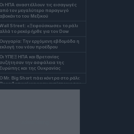
Οι ΗΠΑ αναστέλλουν τις εισαγωγές
από τον μεγαλύτερο παραγωγό
αβοκάντο του Μεξικού
Wall Street: «Ξεφούσκωσε» το ράλι
αλλά το ρεκόρ ήρθε για τον Dow
Ουγγαρία: Την ερχόμενη εβδομάδα η
εκλογή του νέου προέδρου
Οι ΥΠΕΞ ΗΠΑ και Βρετανίας
συζήτησαν την ασφάλεια της
Ευρώπης και της Ουκρανίας
O Mr. Big Short πάει κόντρα στο ράλι:
Προειδοποιεί για κραχ αντίστοιχο του
1987
ΗΠΑ: Το Νέο Μεξικό προσέφυγε κατά
του υπουργείου Δικαιοσύνης για
πρόσβαση στους φακέλους Έπστιν
Λιθουανία: Εντοπίστηκε σήραγγα
κάτω από τον συνοριακό φράχτη με
τη Λευκορωσία για τη διακίνηση