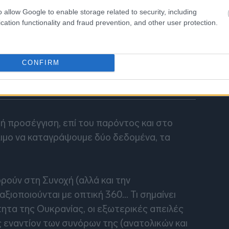
o allow Google to enable storage related to security, including
18:34
cation functionality and fraud prevention, and other user protection.
18:32
CONFIRM
18:19
ή προσέγγιση, επί του παρόντος και στο
ιμο να καταγράψουμε δύο δεδομένα, τα
ρούν στη Συνοχή (αλλά και την
αξιοποιούνται με οπτική 360… Τι σημαίνει
ητα της Ουκρανίας, οι εξωτερικές απειλές
ς εναντίον των συνόρων της (ανατολικών και