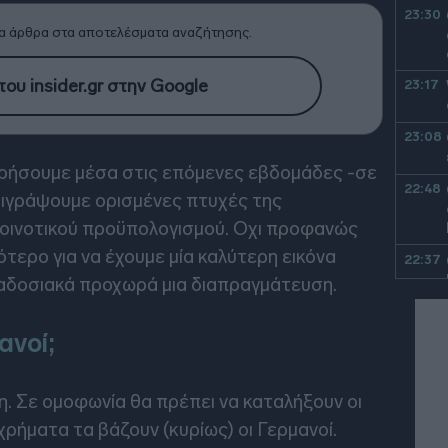
23:30
α άρθρα στα αποτελέσματα αναζήτησης.
ου insider.gr στην Google
23:17
23:08
ιρήσουμε μέσα στις επόμενες εβδομάδες -σε
22:48
ριγράψουμε ορισμένες πτυχές της
οινοτικού προϋπολογισμού. Oχι προφανώς
ότερο για να έχουμε μία καλύτερη εικόνα
22:37
ραδοσιακά προχωρά μια διαπραγμάτευση.
22:23
ανοί;
η. Σε ομοφωνία θα πρέπει να καταλήξουν οι
22:10
 χρήματα τα βάζουν (κυρίως) οι Γερμανοί.