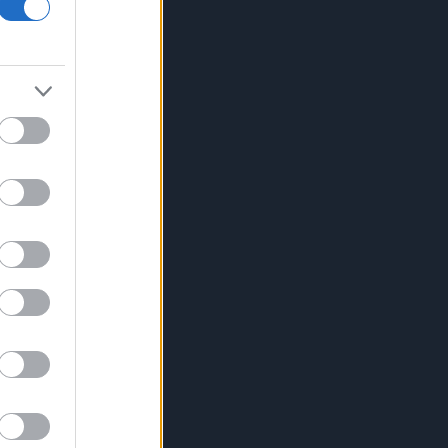
επαναγοράς έως 1,3 εκατ. ιδίων
μετοχών
Viohalco: Στα 4,3 δισ. ευρώ ο τζίρος
εξαμήνου, αύξηση 14% - «Άλμα» 62%
στα κέρδη προ φόρων
Fitch: Ο κίνδυνος διόρθωσης στην AI
απειλεί οικονομία και αγορές
Επιφυλακτικό ρεκόρ στις ευρωαγορές
με το βλέμμα στις διαπραγματεύσεις
ΗΠΑ-Ιράν
Τρεις συλλήψεις σε Τρίκαλα,
Ανατολική Αττική και Πρέβεζα για
πρόκληση πυρκαγιάς και παραβάσεις
πυροπροστασίας
Ιράν: Συμφώνησε με το Ομάν για τις
συντεταγμένες της διαδρομής μέσω
των Στενών του Ορμούζ
Flexopack: Από 7 Αυγούστου η
διαπραγμάτευση των 82.400 νέων
μετοχών