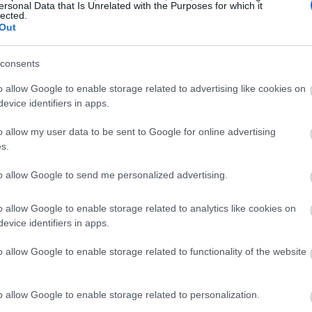
ersonal Data that Is Unrelated with the Purposes for which it
ς ενίσχυσης της εσωτερικής ζήτησης
lected.
Out
τέκει. Δεν υπερθεματίζουμε ούτε καν
19:37
υς παραδοσιακούς frugals καλείσαι να τους
consents
τους (συχνά ξεπερασμένη) προσέγγιση.
19:32
o allow Google to enable storage related to advertising like cookies on
evice identifiers in apps.
19:29
o allow my user data to be sent to Google for online advertising
s.
19:12
to allow Google to send me personalized advertising.
o allow Google to enable storage related to analytics like cookies on
evice identifiers in apps.
19:02
o allow Google to enable storage related to functionality of the website
18:47
o allow Google to enable storage related to personalization.