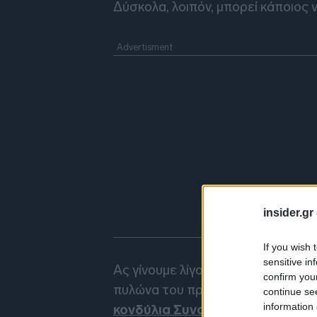
Δύσκολα, λοιπόν, μπορεί κάποιος 
insider.gr
If you wish 
sensitive in
Ας γίνουμε λίγο περιγραφικότεροι
confirm you
πυλώνα του προϋπολογισμού. Αυτ
continue se
information 
κονδύλια Συνοχής
. Η πρόταση τη