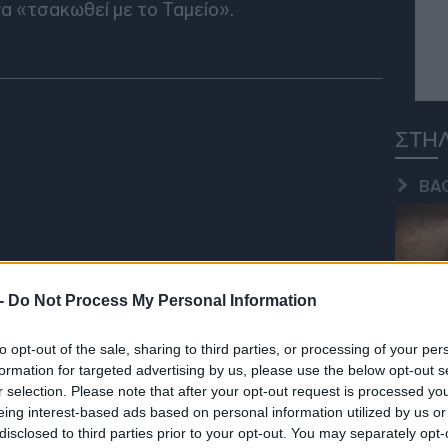
να «τσακωθεί με το Ταμείο».
21:53
21:40
ΣΤΗ
BA
21:30
21:15
 -
Do Not Process My Personal Information
INS
21:03
to opt-out of the sale, sharing to third parties, or processing of your per
formation for targeted advertising by us, please use the below opt-out s
 και ας εστιάσουμε για την ώρα στον πρώτο
r selection. Please note that after your opt-out request is processed y
όν που περιλαμβάνει
την ΚΑΠ και τα
eing interest-based ads based on personal information utilized by us or
20:53
SPE
disclosed to third parties prior to your opt-out. You may separately opt-
ς κυπριακής προεδρίας για συνολικό