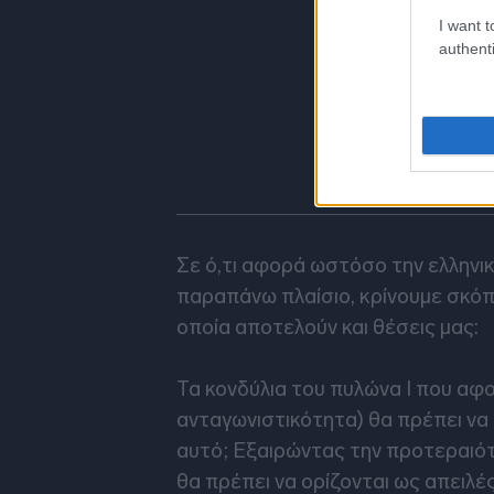
I want t
authenti
Σε ό,τι αφορά ωστόσο την ελληνικ
παραπάνω πλαίσιο, κρίνουμε σκόπ
οποία αποτελούν και θέσεις μας:
Τα κονδύλια του πυλώνα Ι που αφο
ανταγωνιστικότητα) θα πρέπει να 
αυτό; Εξαιρώντας την προτεραιότ
θα πρέπει να ορίζονται ως απειλέ