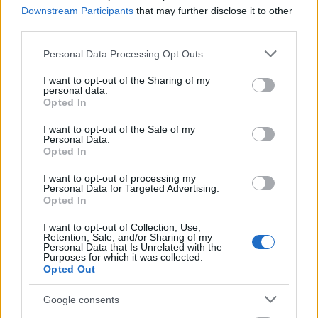
Downstream Participants
that may further disclose it to other
Παπαστερίου και κατέληξε: «Εάν υπάρχει
third parties.
βούληση, υπάρχει και τρόπος».
Please note that this website/app uses one or more Google
Personal Data Processing Opt Outs
services and may gather and store information including but
Ο υπουργός Προστασίας του Πολίτη, Μιχάλης
not limited to your visit or usage behaviour. You may click to
I want to opt-out of the Sharing of my
Χρυσοχοϊδης, αναφέρθηκε σε τρία κλειδιά της
personal data.
grant or deny consent to Google and its third-party tags to
Opted In
επιτυχούς εφαρμογής των μέτρων: την
use your data for below specified purposes in below Google
consent section.
ηλεκτρονική ταυτοποίηση, την
I want to opt-out of the Sale of my
Personal Data.
αποτελεσματικότητα της ΔΕΑΒ και τον
Opted In
επιχειρησιακό σχεδιασμό.
I want to opt-out of processing my
Personal Data for Targeted Advertising.
Opted In
I want to opt-out of Collection, Use,
Retention, Sale, and/or Sharing of my
Personal Data that Is Unrelated with the
Purposes for which it was collected.
Opted Out
Google consents