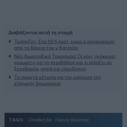
Διαβάζονται αυτή τη στιγμή
Τράπεζες: Στα 55,5 εκατ. ευρώ ο λογαριασμός
από τα δάνεια του ν. Κατσέλη
Νέο Χωροταξικό Τουρισμού: Οι νέες «κόκκινες
γραμμές» για το περιβάλλον και τι αλλάζει σε
ξενοδοχεία, νησιά και επενδύσεις
Τα ανοιχτά μέτωπα για την ενίσχυση της
ελληνικής βιομηχανίας
TAGS:
Οπαδική βία
Γιάννης Βρούτσης