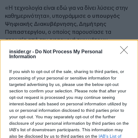
«Η τεχνολογία είναι εδώ για να δίνει λύσεις στην
καθημερινότητα», υπογράμμισε
ο υπουργός
Ψηφιακής Διακυβέρνησης, Δημήτρης
Παπαστεργίου,
ο οποίος παρουσίασε τα
στοιχεία από την εφαρμογή των μέτρων
αντιμετώπισης της αθλητικής βίας: 1.485.012
insider.gr -
Do Not Process My Personal
προσωποποιημένα εισιτήρια (67% στο
Information
ποδόσφαιρο, 33% στο μπάσκετ), εκ των οποίων
235.340 ανηλίκων και 26.018 αλλοδαπών, 17.139
If you wish to opt-out of the sale, sharing to third parties, or
processing of your personal or sensitive information for
αιτήματα εξυπηρέτησης στο support.gov.gr.
targeted advertising by us, please use the below opt-out
section to confirm your selection. Please note that after your
«Υπήρχαν 966 κάμερες, που απλά υπήρχαν στα
opt-out request is processed you may continue seeing
γήπεδα. Μετά τον Φεβρουαρίου του 2024
interest-based ads based on personal information utilized by
us or personal information disclosed to third parties prior to
υπάρχουν 2.597 κάμερες υψηλής ευκρίνειας.
your opt-out. You may separately opt-out of the further
Δόθηκαν λύσεις σε όλα τα ερωτήματα που
disclosure of your personal information by third parties on the
υπήρχαν. Τονίζω τη συνεργασία της τότε
IAB’s list of downstream participants. This information may
διοίκησης της Super League», πρόσθεσε ο κ.
also be disclosed by us to third parties on the
IAB’s List of