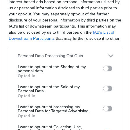
interest-based ads based on personal information utilized by
us or personal information disclosed to third parties prior to
your opt-out. You may separately opt-out of the further
disclosure of your personal information by third parties on the
IAB’s list of downstream participants. This information may
also be disclosed by us to third parties on the
IAB’s List of
Downstream Participants
that may further disclose it to other
third parties.
Please note that this website/app uses one or more Google
Personal Data Processing Opt Outs
services and may gather and store information including but
not limited to your visit or usage behaviour. You may click to
I want to opt-out of the Sharing of my
personal data.
grant or deny consent to Google and its third-party tags to
Στο τέλος θα υπάρχει ο
φάκελος
με
ειδικό
Opted In
use your data for below specified purposes in below Google
γνώρισμα γνησιότητας
που θα μπαίνει μόνο το
consent section.
I want to opt-out of the Sale of my
ψηφοδέλτιο,
το οποίο θα προσμετρηθεί.
Personal Data.
Opted In
Διαβάζουμε το έντυπο των οδηγιών,
συμπληρώνουμε την υπεύθυνη δήλωση, υπάρχει
I want to opt-out of processing my
Personal Data for Targeted Advertising.
σκέψη για το αποδεικτικό ταυτότητας, κάτι που
Opted In
θα εξαρτηθεί από τη διαβούλευση. Αφού
εξαντλήσει, θα στέλνει τον φάκελο επιστροφής
I want to opt-out of Collection, Use,