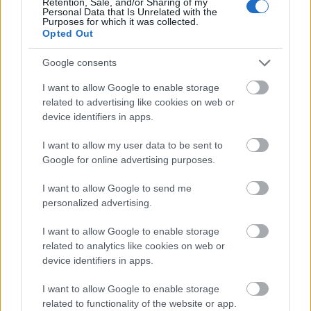
Retention, Sale, and/or Sharing of my
ψήφου.
Personal Data that Is Unrelated with the
Purposes for which it was collected.
Opted Out
Οι προθεσμίες – Τι θα περιέχει ο
Google consents
φάκελος
I want to allow Google to enable storage
related to advertising like cookies on web or
Ο εκλογέας το δηλώνει μέσω πλατφόρμας
device identifiers in apps.
gov.gr, 40 μέρες πριν
. Οι φάκελοι θα
I want to allow my user data to be sent to
παραλαμβάνονται
μέχρι 17.00 απόγευμα της
Google for online advertising purposes.
8ης Ιουνίου.
I want to allow Google to send me
personalized advertising.
Οι
απόδημοι
θα ψηφίζουν μόνο με επιστολική
ψήφο, δηλαδή δεν θα στηθούν εκλογικά τμήματα,
I want to allow Google to enable storage
ενώ οι
Έλληνες εκλογείς θα έχουν και τις δύο
related to analytics like cookies on web or
δυνατότητες: δηλαδή επιστολική ψήφος ή
device identifiers in apps.
φυσική παρουσία
.
I want to allow Google to enable storage
related to functionality of the website or app.