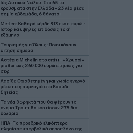
Ιός Δυτικού Νείλου: Στα 65 τα
κρούσματα στην Ελλάδα - 23 νέα μέσα
σε μία εβδομάδα, 6 θάνατοι
Metlen: Καθαρά κέρδη 313 εκατ. ευρώ -
Ιστορικά υψηλές επιδόσεις το α’
εξάμηνο
Τουρισμός για Όλους: Ποιοι κάνουν
αίτηση σήμερα
Αστέρια Michelin στο σπίτι - «Χρυσοί»
μισθοί έως 260.000 ευρώ ετησίως για
σεφ
Λασίθι: Οριοθετημένη και χωρίς ενεργό
μέτωπο η πυρκαγιά στο Καρύδι
Σητείας
Τα νέα θωρηκτά που θα φέρουν το
όνομα Τραμπ θα κοστίσουν 275 δισ.
δολάρια
ΗΠΑ: Το προεδρικό ελικόπτερο
πλησίασε υπερβολικά αεροπλάνο της