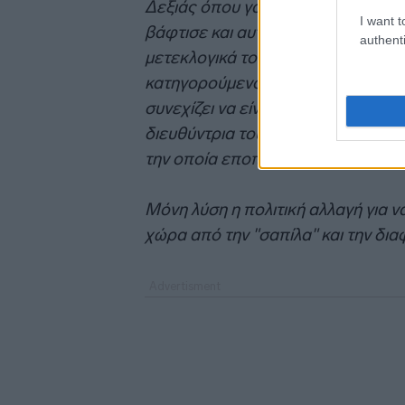
Δεξιάς όπου γαλάζια τρωκτικά έκα
I want t
βάφτισε και αυτό σκευωρία και φρ
authenti
μετεκλογικά τους πρωταγωνιστές τ
κατηγορούμενο Σταμάτη Πουλή, η 
συνεχίζει να είναι συνεργάτης του
διευθύντρια του ΚΕΕΛΠΝΟ διορίστ
την οποία εποπτεύει βέβαια ο υπ
Μόνη λύση η πολιτική αλλαγή για 
χώρα από την "σαπίλα" και την δ