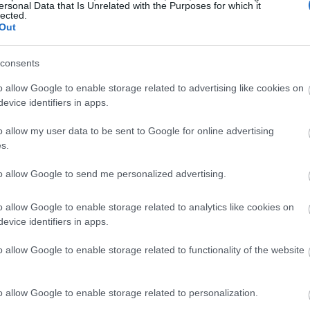
ersonal Data that Is Unrelated with the Purposes for which it
lected.
23:30
Out
consents
23:17
o allow Google to enable storage related to advertising like cookies on
evice identifiers in apps.
23:08
o allow my user data to be sent to Google for online advertising
22:48
s.
to allow Google to send me personalized advertising.
22:37
o allow Google to enable storage related to analytics like cookies on
evice identifiers in apps.
το καθεστώς Μητσοτάκη στο οποίο
22:23
o allow Google to enable storage related to functionality of the website
ης.
22:10
o allow Google to enable storage related to personalization.
 είναι ένα άλλο τεράστιο σκάνδαλο της