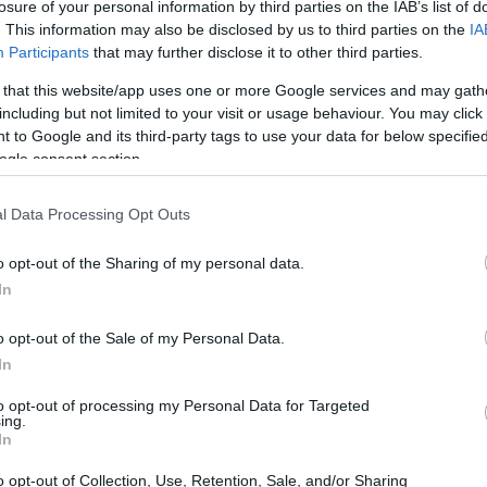
ωση.
losure of your personal information by third parties on the IAB’s list of
. This information may also be disclosed by us to third parties on the
IA
07:32
Participants
that may further disclose it to other third parties.
ΖΑ
 that this website/app uses one or more Google services and may gath
07:20
including but not limited to your visit or usage behaviour. You may click 
 συμβεί σε μια ευρωπαϊκή κυβέρνηση αν
 to Google and its third-party tags to use your data for below specifi
ogle consent section.
τέλνει οριστικά στο "σκαμνί" με βαρύτατα
07:11
 συνεργάτες υπουργού, θα ήταν η
l Data Processing Opt Outs
λεκόμενου υπουργού.
o opt-out of the Sharing of my personal data.
07:07
In
o opt-out of the Sale of my Personal Data.
23:52
In
to opt-out of processing my Personal Data for Targeted
23:42
ing.
In
o opt-out of Collection, Use, Retention, Sale, and/or Sharing