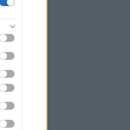
Οι ΗΠΑ αναστέλλουν τις εισαγωγές
από τον μεγαλύτερο παραγωγό
αβοκάντο του Μεξικού
Wall Street: «Ξεφούσκωσε» το ράλι
αλλά το ρεκόρ ήρθε για τον Dow
Ουγγαρία: Την ερχόμενη εβδομάδα η
εκλογή του νέου προέδρου
Οι ΥΠΕΞ ΗΠΑ και Βρετανίας συζήτησαν
την ασφάλεια της Ευρώπης και της
Ουκρανίας
O Mr. Big Short πάει κόντρα στο ράλι:
Προειδοποιεί για κραχ αντίστοιχο του
1987
ΗΠΑ: Το Νέο Μεξικό προσέφυγε κατά
του υπουργείου Δικαιοσύνης για
πρόσβαση στους φακέλους Έπστιν
Λιθουανία: Εντοπίστηκε σήραγγα κάτω
από τον συνοριακό φράχτη με τη