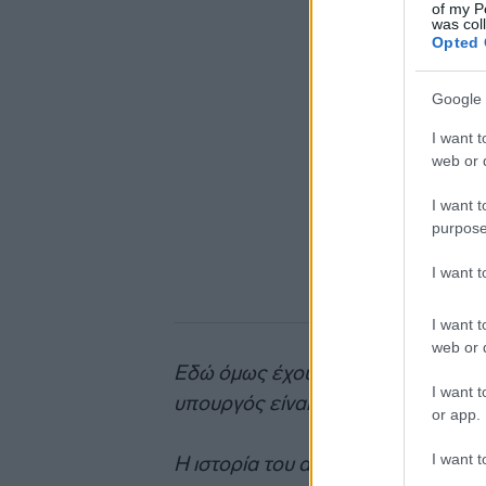
of my P
was col
Opted 
Google 
I want t
web or d
I want t
purpose
I want 
I want t
web or d
Εδώ όμως έχουμε να κάνουμε με 
I want t
υπουργός είναι ο Άδωνις Γεωργιάδ
or app.
I want t
Η ιστορία του αμαρτωλού ΚΕΕΛΠΝΟ