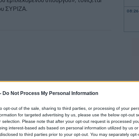
ου εμπλεκόμενου υπουργού», τονίζεται
ου ΣΥΡΙΖΑ.
08:26
08:22
08:15
08:06
 -
Do Not Process My Personal Information
07:55
to opt-out of the sale, sharing to third parties, or processing of your per
formation for targeted advertising by us, please use the below opt-out s
07:41
r selection. Please note that after your opt-out request is processed y
 να απαλλαγεί όσο το δυνατόν
eing interest-based ads based on personal information utilized by us or
ίλα" και την διαφθορά του καθεστώτος
disclosed to third parties prior to your opt-out. You may separately opt-