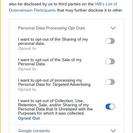
Ισχυρότερη ανάπτυξη σε σχέση με μεγάλο μέρος
also be disclosed by us to third parties on the
IAB’s List of
Downstream Participants
that may further disclose it to other
της Ευρώπης, αξιόλογη ενίσχυση της
third parties.
απασχόλησης και σημαντική μείωση της ανεργίας.
Υπάρχει ακόμη απόσταση που πρέπει να
Please note that this website/app uses one or more Google
Personal Data Processing Opt Outs
services and may gather and store information including but
καλυφθεί, ωστόσο η πορεία είναι σαφώς προς τη
not limited to your visit or usage behaviour. You may click to
I want to opt-out of the Sharing of my
σωστή κατεύθυνση και μάλιστα σε αντίθεση με τις
personal data.
grant or deny consent to Google and its third-party tags to
Opted In
τάσεις που παρατηρούνται σε πολλές περιοχές
use your data for below specified purposes in below Google
του κόσμου» συμπλήρωσε.
consent section.
I want to opt-out of the Sale of my
Personal Data.
Opted In
ΥΠΕΘΟΟ για Κομισιόν: Ιστορικό ορόσημο για
I want to opt-out of processing my
την ελληνική οικονομία, 16 χρόνια ύστερα από την
Personal Data for Targeted Advertising.
κρίση
Opted In
I want to opt-out of Collection, Use,
«Η Ελλάδα, ξεκινώντας από ένα επίπεδο πολύ
Retention, Sale, and/or Sharing of my
Personal Data that Is Unrelated with the
υψηλού δημόσιου χρέους ως ποσοστό του ΑΕΠ,
Purposes for which it was collected.
Opted Out
έχει καταφέρει να το θέσει σε σταθερά πτωτική
τροχιά και η πορεία αυτή συνεχίζεται. Η χώρα
Google consents