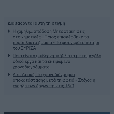
Διαβάζονται αυτή τη στιγμή
Η χαμηλή… απόδοση Μητσοτάκη στις
στοιχηματικές - Ποιος επισκέφθηκε τα
πυρόπληκτα ζωάκια - Το μισογεμάτο ποτήρι
του ΣΥΡΙΖΑ
Ποια είναι η (κυβερνητική) λίστα με τα μεγάλα
οδικά έργα και τα εκτιμώμενα
χρονοδιαγράμματα
Δυτ. Αττική: Το χρονοδιάγραμμα
αποκατάστασης μετά τη φωτιά - Στόχος η
έναρξη των έργων πριν τις 15/9