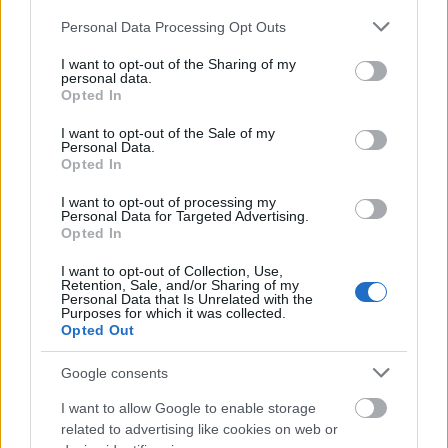
Please note that this website/app uses one or more Google
Personal Data Processing Opt Outs
Διαβάζονται αυτή τη στιγμή
services and may gather and store information including but
not limited to your visit or usage behaviour. You may click to
I want to opt-out of the Sharing of my
Η γαλάζια «θετική ατζέντα» στο δρόμο για το
personal data.
grant or deny consent to Google and its third-party tags to
2027 - Το παράπονο της Καρυστιανού - Στον
Opted In
use your data for below specified purposes in below Google
ΣΥΡΙΖΑ μελετούν Ιστορία
consent section.
I want to opt-out of the Sale of my
Πυρόπληκτοι: Τι σημαίνουν τα «πράσινα»,
Personal Data.
Opted In
«κίτρινα» και «κόκκινα» σπίτια για τις
αποζημιώσεις
I want to opt-out of processing my
Personal Data for Targeted Advertising.
Ποια είναι η (κυβερνητική) λίστα με τα μεγάλα
Opted In
οδικά έργα και τα εκτιμώμενα
χρονοδιαγράμματα
I want to opt-out of Collection, Use,
Retention, Sale, and/or Sharing of my
Personal Data that Is Unrelated with the
Purposes for which it was collected.
Opted Out
Google consents
TAGS:
Ιράκ
I want to allow Google to enable storage
related to advertising like cookies on web or