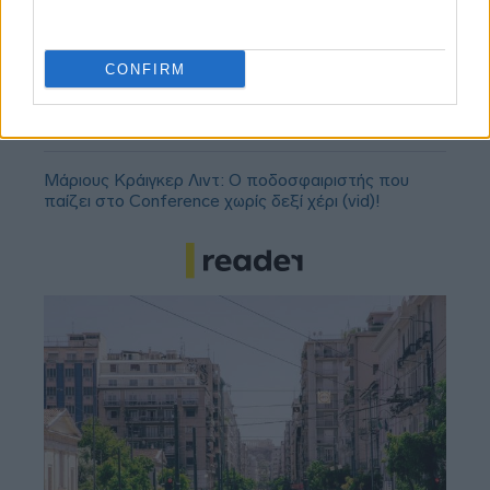
ΣΕΦ: Επαναπροκηρύσσεται η ενεργειακή
αναβάθμιση - Γιατί ακυρώθηκε ο πρώτος
διαγωνισμός
CONFIRM
Τζέφρι Μονκαντά: Ποιος είναι ο «εγκέφαλος» που
εμπιστεύτηκε ο Βαγγέλης Μαρινάκης
Μάριους Κράιγκερ Λιντ: Ο ποδοσφαιριστής που
παίζει στο Conference χωρίς δεξί χέρι (vid)!