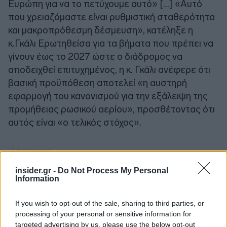
Ευρώπη για να το πετύχουμε αυτό» […] «Αυτό
που χρειαζόμαστε είναι ρυθμιστική σταθερότητα
και μακροπρόθεσμη δέσμευση», κατέληξε η
κ.Γκάλι Ερωτηθείσα για τα βήματα που πρέπει να
γίνουν έως το 2027 ώστε ο διάδρομος να
αποδειχθεί επιτυχημένος, η κ. Γκάλι ανέφερε ότι
βασική προϋπόθεση αποτελεί «η αυστηρή
εφαρμογή του κανονισμού για την εξάλειψη της
προμήθειας ρωσικού αερίου», προσθέτοντας ότι
αυτός είναι «ο τελικός στόχος».
insider.gr -
Do Not Process My Personal
Information
If you wish to opt-out of the sale, sharing to third parties, or
processing of your personal or sensitive information for
targeted advertising by us, please use the below opt-out