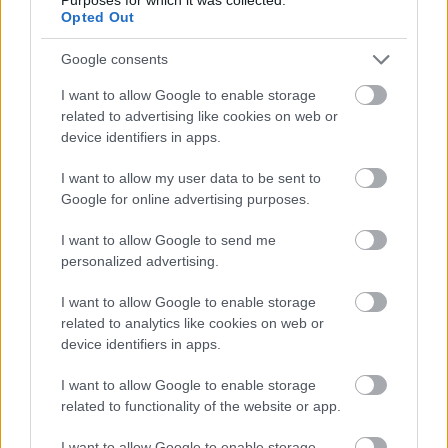
Opted Out
και αποστολές, καθώς και ανάδειξη της ελληνικής
βιομηχανίας ως ενιαίου "brand".
Google consents
I want to allow Google to enable storage
4. Ανθρώπινο Δυναμικό και Δεξιότητες:
related to advertising like cookies on web or
Πρωτοβουλίες για τη στενή διασύνδεση της
device identifiers in apps.
βιομηχανίας με την επαγγελματική και τεχνική
I want to allow my user data to be sent to
εκπαίδευση, προς αντιμετώπιση των κενών σε
Google for online advertising purposes.
εξειδικευμένο προσωπικό.
I want to allow Google to send me
Η ελληνική μεταποίηση σήμερα
personalized advertising.
I want to allow Google to enable storage
Στο σχετικό πάνελ συζήτησης, που
related to analytics like cookies on web or
πραγματοποιήθηκε κατά τη διάρκεια της
device identifiers in apps.
εκδήλωσης, συμμετείχαν οι κ.κ. Πάνος
I want to allow Google to enable storage
Μενεξόπουλος (Β΄ Αντιπρόεδρος ΕΒΕΘ),
related to functionality of the website or app.
Λεωνίδας Παναγάκος (Μέλος Μεταποιητικού
I want to allow Google to enable storage