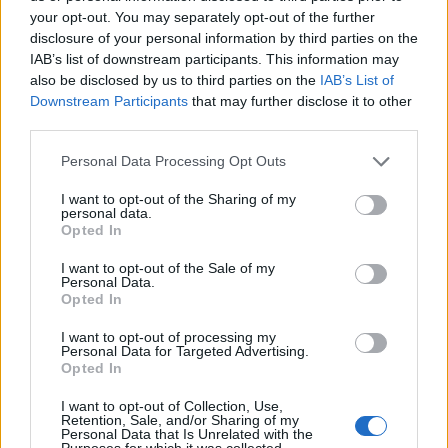
your opt-out. You may separately opt-out of the further
disclosure of your personal information by third parties on the
IAB’s list of downstream participants. This information may
also be disclosed by us to third parties on the
IAB’s List of
Downstream Participants
that may further disclose it to other
third parties.
Please note that this website/app uses one or more Google
Personal Data Processing Opt Outs
services and may gather and store information including but
not limited to your visit or usage behaviour. You may click to
I want to opt-out of the Sharing of my
personal data.
grant or deny consent to Google and its third-party tags to
Opted In
use your data for below specified purposes in below Google
consent section.
I want to opt-out of the Sale of my
Personal Data.
Opted In
I want to opt-out of processing my
Personal Data for Targeted Advertising.
Opted In
I want to opt-out of Collection, Use,
3. Εξωστρέφεια και Διεθνής Βιομηχανική
Retention, Sale, and/or Sharing of my
Personal Data that Is Unrelated with the
Παρουσία:
Κοινή παρουσία σε διεθνείς εκθέσεις
Purposes for which it was collected.