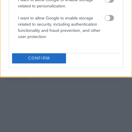
Τμήματος ΔΣ ΕΒΕΑ) και Κωνσταντίνος
related to personalization.
Κορωνάκης (Πρόεδρος Μεταποιητικού Τμήματος
ΔΣ ΕΒΕΠ). Κατά τη διάρκεια της συζήτησης, το
I want to allow Google to enable storage
ενδιαφέρον περιστράφηκε κυρίως γύρω από το
related to security, including authentication
functionality and fraud prevention, and other
ενεργειακό ζήτημα, το οποίο αναδείχθηκε ως η
user protection.
κορυφαία πρόκληση για την ανταγωνιστικότητα
της βιομηχανίας, με ειδική μνεία στις
ιδιαιτερότητες της Βόρειας Ελλάδας και τη
CONFIRM
μεταλιγνιτική μετάβαση.