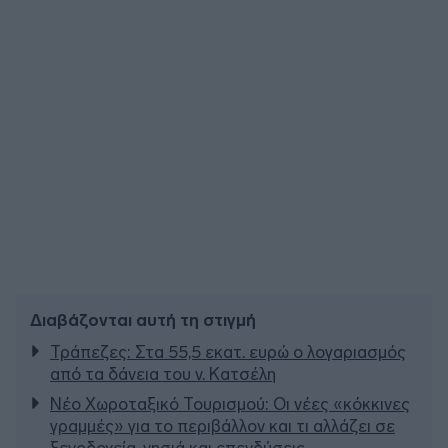
Διαβάζονται αυτή τη στιγμή
Τράπεζες: Στα 55,5 εκατ. ευρώ ο λογαριασμός
από τα δάνεια του ν. Κατσέλη
Νέο Χωροταξικό Τουρισμού: Οι νέες «κόκκινες
γραμμές» για το περιβάλλον και τι αλλάζει σε
ξενοδοχεία, νησιά και επενδύσεις