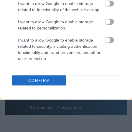
Διαβάζονται αυτή τη στιγμή
I want to allow Google to enable storage
related to functionality of the website or app.
Πυρόπληκτοι: Ποιοι δικαιούνται έως 6.000 ευρώ,
επιδότηση ενοικίου και στεγαστική συνδρομή
I want to allow Google to enable storage
Τρίτη χρονιά με διεθνές ρεκόρ εσόδων για τη
related to personalization.
Ρεάλ Μαδρίτης - «Κλειδί» το γήπεδο
I want to allow Google to enable storage
Πώς μπορείτε να βγείτε νωρίτερα στη σύνταξη
related to security, including authentication
- Οι 3 κινήσεις που πρέπει να γίνουν εγκαίρως
functionality and fraud prevention, and other
user protection.
CONFIRM
TAGS:
ΙΟΒΕ
Οικονομικό κλίμα
Καταναλωτικό κλίμα
Βιομηχανία
Κατασκευές
Λιανεμπόριο