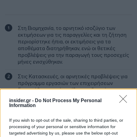
Στη Βιομηχανία, το αρνητικό ισοζύγιο των
εκτιμήσεων για τις παραγγελίες και τη ζήτηση
περιορίστηκε ήπια, οι εκτιμήσεις για τα
αποθέματα διατηρήθηκαν, ενώ οι θετικές
προβλέψεις για την παραγωγή τους προσεχείς
μήνες ενισχύθηκαν.
Στις Κατασκευές, οι αρνητικές προβλέψεις για
πρόγραμμα εργασιών των επιχειρήσεων
διατηρήθηκαν, ενώ αντίθετα οι θετικές
προβλέψεις για την απασχόληση υποχώρησαν
insider.gr -
Do Not Process My Personal
έντονα.
Information
Στο Λιανικό Εμπόριο, οι εκτιμήσεις για τις
If you wish to opt-out of the sale, sharing to third parties, or
τρέχουσες πωλήσεις ενισχύονται αισθητά, με
processing of your personal or sensitive information for
το ύψος των αποθεμάτων να υποχωρεί έντονα
targeted advertising by us, please use the below opt-out