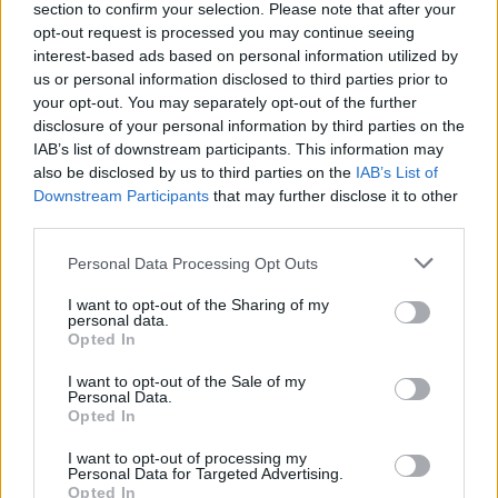
και τις προβλέψεις για τη βραχυπρόθεσμη
section to confirm your selection. Please note that after your
εξέλιξη των πωλήσεων να διατηρούνται
opt-out request is processed you may continue seeing
αμετάβλητες.
interest-based ads based on personal information utilized by
us or personal information disclosed to third parties prior to
your opt-out. You may separately opt-out of the further
Στις Υπηρεσίες, οι θετικές εκτιμήσεις για την
disclosure of your personal information by third parties on the
τρέχουσα κατάσταση των επιχειρήσεων
IAB’s list of downstream participants. This information may
διατηρούνται αμετάβλητες, ενώ παράλληλα
also be disclosed by us to third parties on the
IAB’s List of
εξασθενούν ήπια οι εκτιμήσεις για την
Downstream Participants
that may further disclose it to other
τρέχουσα ζήτηση με τις προβλέψεις για τη
third parties.
βραχυπρόθεσμη εξέλιξη της ζήτησης να
κινούνται οριακά ανοδικά.
Please note that this website/app uses one or more Google
Personal Data Processing Opt Outs
services and may gather and store information including but
not limited to your visit or usage behaviour. You may click to
I want to opt-out of the Sharing of my
Στην Καταναλωτική Εμπιστοσύνη, οι αρνητικές
personal data.
grant or deny consent to Google and its third-party tags to
προβλέψεις των νοικοκυριών για την οικονομική
Opted In
use your data for below specified purposes in below Google
κατάσταση της χώρας περιορίστηκαν, ενώ
consent section.
αντίστοιχα διατηρήθηκαν οι αντίστοιχες για τη
I want to opt-out of the Sale of my
Personal Data.
δική τους οικονομική κατάσταση. Παράλληλα,
Opted In
ενισχύθηκαν σημαντικά οι προβλέψεις για
μείζονες αγορές ενώ διατηρήθηκε η πρόθεση
I want to opt-out of processing my
Personal Data for Targeted Advertising.
για αποταμίευση.
Opted In