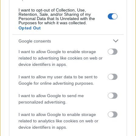
I want to opt-out of Collection, Use,
Ακολουθήστε το
insider.gr στο Google News
και μάθετε
Retention, Sale, and/or Sharing of my
πρώτοι όλες τις
ειδήσεις
από την Ελλάδα και τον κόσμο.
Personal Data that Is Unrelated with the
Purposes for which it was collected.
Opted Out
Google consents
I want to allow Google to enable storage
related to advertising like cookies on web or
device identifiers in apps.
I want to allow my user data to be sent to
Google for online advertising purposes.
I want to allow Google to send me
personalized advertising.
I want to allow Google to enable storage
related to analytics like cookies on web or
device identifiers in apps.