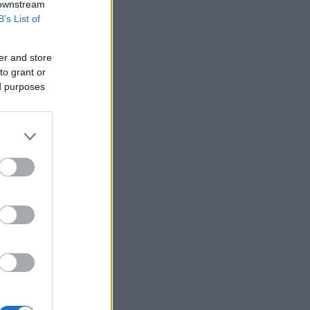
υποχρεωτικής καταχώρισης
 downstream
αποτελεσμάτων στο Ψηφιακό
B’s List of
Αποθετήριο
Η ακραία ζέστη δημιουργεί μια νέα
er and store
κλιματική πραγματικότητα
to grant or
BP: Μια πώληση της καθιστά
ed purposes
Αμερικανό επενδυτή τον δεύτερο
μεγαλύτερο διυλιστή πετρελαίου της
Γερμανίας
Με ταχείς ρυθμούς οι διαδικασίες
αποκατάστασης μετά την πυρκαγιά
στη Δυτική Αττική
Συνεδρίαση της Επιτροπής Εκτίμησης
Κινδύνου για τους ισχυρούς ανέμους
και τις υψηλές θερμοκρασίες
Fed: Ο διχασμός για τις αυξήσεις
επιτοκίων βαθαίνει
5G παντού, 6G στον ορίζοντα: Πού
βρίσκεται η Ελλάδα στη μεγάλη
τεχνολογική μετάβαση