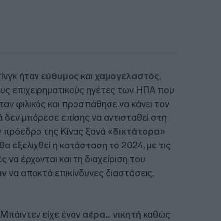
πίνγκ ήταν
εύθυμος
και
χαμογελαστός
,
υς επιχειρηματικούς ηγέτες των ΗΠΑ που
ταν φιλικός και προσπάθησε να κάνει τον
λά δεν μπόρεσε επίσης να αντισταθεί στη
 πρόεδρο της Κίνας ξανά «
δικτάτορα
»
α εξελιχθεί η κατάσταση το 2024, με τις
ές
να έρχονται και τη διαχείριση του
άν
να αποκτά επικίνδυνες διαστάσεις,
Μπάιντεν είχε έναν
αέρα... νικητή
καθώς