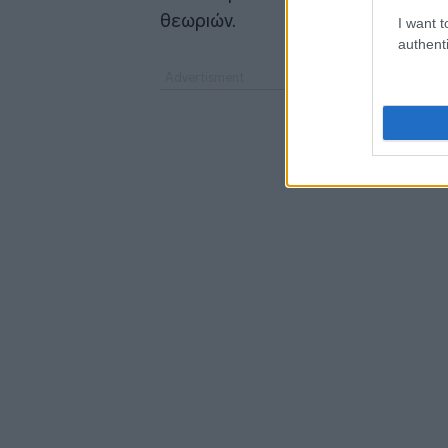
θεωριών.
I want t
authenti