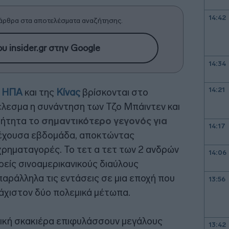
14:42
άρθρα στα αποτελέσματα αναζήτησης.
υ insider.gr στην Google
14:34
14:21
ν
ΗΠΑ
και της
Κίνας
βρίσκονται στο
έλεσμα η συνάντηση των Τζο Μπάιντεν και
βήτητα το
σημαντικότερο γεγονός για
14:17
έχουσα εβδομάδα, αποκτώντας
χρηματαγορές. To τετ α τετ των 2 ανδρών
14:06
είς σινοαμερικανικούς διαύλους
αράλληλα τις εντάσεις σε μια εποχή που
13:56
λάχιστον δύο πολεμικά μέτωπα.
τική σκακιέρα επιφυλάσσουν μεγάλους
13:42