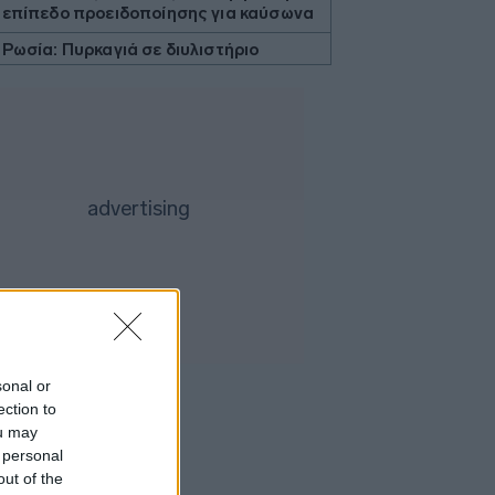
επίπεδο προειδοποίησης για καύσωνα
Ρωσία: Πυρκαγιά σε διυλιστήριο
πετρελαίου της περιφέρειας
Κρασνοντάρ ύστερα από ουκρανική
επίθεση με drones
Κορυφώνεται η έξοδος του Αυγούστου
Τουρνάς: Το ΠΣ αντιμετώπισε
πρωτοφανείς ακραίες συνθήκες
Ισραηλινά ΜΜΕ: Σε κρίσιμη κατάσταση
η υγεία του Μοτζταμπά Χαμενεΐ -
Σύντομα μπορεί να είναι νεκρός
Marfin: Επιμένει ο δικηγόρος της
46χρονης για την ταυτοποίηση - «Η
ίδια εξέταση είχε γίνει και το 2022»
sonal or
Situational Awareness: Συρροή
ection to
επενδυτών παρότι το hedge fund
ou may
βρέθηκε στα όρια της κατάρρευσης
 personal
ΙΣΑ: Ζητά άμεση αναστολή της
out of the