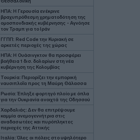
Θεσσαλονίκη
ΗΠΑ: Η Γερουσία ενέκρινε
βραχυπρόθεσμη χρηματοδότηση της
ομοσπονδιακής κυβέρνησης - Αγνόησε
τον Τραμπ για το Ιράν
ΓΓΠΠ: Red Code την Κυριακή σε
αρκετές περιοχές της χώρας
ΗΠΑ: Η Ουάσινγκτον θα προσφέρει
βοήθεια 1 δισ. δολαρίων στη νέα
κυβέρνηση της Κολομβίας
Τουρκία: Περιορίζει την εμπορική
ναυσιπλοΐα προς τη Μαύρη Θάλασσα
Ρωσία: Έπληξε φορτηγό πλοίο με όπλα
για την Ουκρανία ανοιχτά της Οδησσού
Χαρδαλιάς: Δεν θα επιτρέψουμε
καμμία ανεμογεννήτρια στις
αναδασωτέες και πυρόπληκτες
περιοχές της Αττικής
Ιταλία: Όλες οι πόλεις στο υψηλότερο