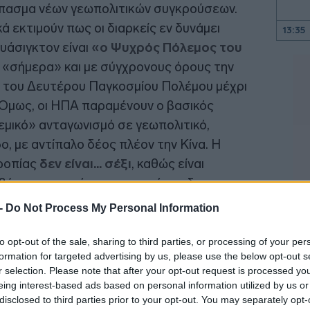
σπασμα νέων γεωπολιτικών συγκρούσεων.
κά εκτιμούν πως οι διαρκείς εν δυνάμει
13:35
υάσιγκτον είναι
«ο Ψυχρός Πόλεμος του
 «σήμερα» και με σύγχρονους όρους την
ς του Δευτέρου Παγκοσμίου Πολέμου μέχρι
13:17
 Όμως, οι ΗΠΑ παραμένουν ο βασικός
13:13
ικό» ανταγωνισμό σε γεωπολιτικό,
ο, με αντίπαλο δέος πλέον την Κίνα. Η
13:01
ροπίας
δεν είναι... σέξι
, καθώς είναι
 βήματα, αφενός, που αφετέρου δεν
μελιώδεις έως χαοτικές διαφορές των
12:50
 -
Do Not Process My Personal Information
to opt-out of the sale, sharing to third parties, or processing of your per
12:43
formation for targeted advertising by us, please use the below opt-out s
r selection. Please note that after your opt-out request is processed y
eing interest-based ads based on personal information utilized by us or
12:23
disclosed to third parties prior to your opt-out. You may separately opt-