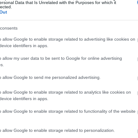
ersonal Data that Is Unrelated with the Purposes for which it
συνεργασία και στην καταπολέμηση της
lected.
10:53
Out
ευρέως διαδεδομένου στις ΗΠΑ
ρια για το «
ξεπάγωμα
» των διμερών
consents
ι για τη σύσταση κοινής ομάδας ειδικών
10:43
o allow Google to enable storage related to advertising like cookies on
 τεχνητής νοημοσύνης.
evice identifiers in apps.
εταξύ των δύο κρατών όχι μόνο δεν θα
o allow my user data to be sent to Google for online advertising
s.
10:38
ατόρθωτο ακόμη και να γεφυρωθούν
ότητα της αμερικανικής δημοκρατίας ενώ
to allow Google to send me personalized advertising.
δυναμία του Κομμουνιστικού Κόμματος της
10:31
πύργιο της οικονομίας της ελεύθερης
o allow Google to enable storage related to analytics like cookies on
evice identifiers in apps.
ς και του σχεδόν... αδίστακτου επιχειρείν,
10:21
 και πιο ελεγχόμενη κρατικοκαπιταλιστική
o allow Google to enable storage related to functionality of the website
τό. Αμφότερες έχουν επιδοθεί σε έναν
ει υπαρξιακός... Οριακά σαν σύγκρουση
10:14
o allow Google to enable storage related to personalization.
εση δύο διαφορετικών πολιτικοοινομικών