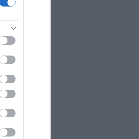
Η fintech εταιρεία AI Financial που
συνδέεται με τον Τραμπ πουλά τη
θυγατρική της στην Prime Delta
Ζελένσκι: Ευχαρίστησε την
αμερικανική Γερουσία για την
υιοθέτηση ν/σ που προβλέπει την
επιβολή σημαντικών κυρώσεων στη
Ρωσία
Κολομβία: Ο Αμπελάρδο ντε λα
Εσπριέγια ορκίστηκε πρόεδρος της
χώρας
Υπ. Εργασίας: Ο «χάρτης» των
πληρωμών από e-ΕΦΚΑ, ΔΥΠΑ για την
περίοδο 10 έως 14 Αυγούστου
Health Monitoring: Η εθνική υποδομή
για αξιοποίηση δεδομένων υγείας
προς όφελος των πολιτών
ΟΗΕ: Προειδοποιεί ότι υπάρχει
κίνδυνος ανανέωσης μιας μεγάλης