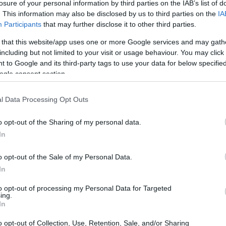
losure of your personal information by third parties on the IAB’s list of
. This information may also be disclosed by us to third parties on the
IA
Participants
that may further disclose it to other third parties.
12:16
 that this website/app uses one or more Google services and may gath
including but not limited to your visit or usage behaviour. You may click 
12:03
 to Google and its third-party tags to use your data for below specifi
ogle consent section.
l Data Processing Opt Outs
11:46
οικονομιών του πλανήτη, συμφώνησαν στην
o opt-out of the Sharing of my personal data.
In
επικοινωνιών, που είχαν «παγώσει» από
11:39
πλωματική «
απόβαση
» της Δημοκρατικής,
o opt-out of the Sale of my Personal Data.
Αντιπροσώπων,
Νάνσι Πελόζι
, στην Ταϊπέι.
In
εί ο ένας καλέσει απευθείας στο
11:22
to opt-out of processing my Personal Data for Targeted
αργότερα ο Αμερικανός πρόεδρος σε
ing.
In
11:03
ισε τις συνομιλίες «
σημαντικές
», «από
ητικές συνομιλίες που είχαμε»,
o opt-out of Collection, Use, Retention, Sale, and/or Sharing