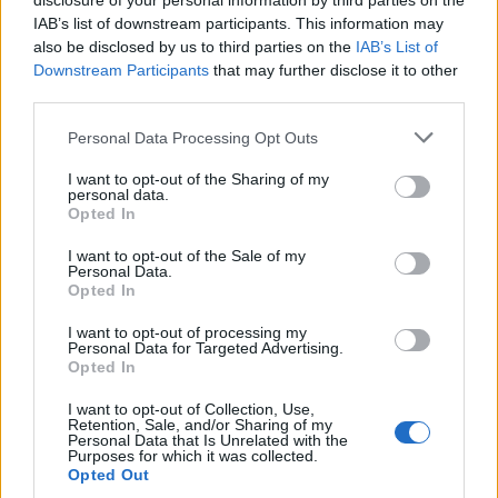
disclosure of your personal information by third parties on the
περιορισμούς που θέτει το χρηματοδοτικό
IAB’s list of downstream participants. This information may
also be disclosed by us to third parties on the
IAB’s List of
μοντέλο (ΤΑΑ), κατόπιν των αναγνωρισμένων
Downstream Participants
that may further disclose it to other
καθυστερήσεων με υπαιτιότητα του Κυρίου του
third parties.
Εργου. Υπό τις συγκεκριμένες αυτές
Please note that this website/app uses one or more Google
Personal Data Processing Opt Outs
περιστάσεις, η μη χορήγηση της αιτούμενης
services and may gather and store information including but
παράτασης αποκλειστικά για τυπικούς λόγους θα
not limited to your visit or usage behaviour. You may click to
I want to opt-out of the Sharing of my
personal data.
οδηγούσε στην επιβολή ποινικών ρητρών εις
grant or deny consent to Google and its third-party tags to
Opted In
βάρος του Αναδόχου, χωρίς να συντρέχει
use your data for below specified purposes in below Google
consent section.
υπαιτιότητά του, κατά παράβαση της αρχής της
I want to opt-out of the Sale of my
Personal Data.
χρηστής διοίκησης, της αναλογικότητας και της
Opted In
καλής πίστης κατά την εκτέλεση της δημόσιας
I want to opt-out of processing my
σύμβασης. Για τον λόγο αυτό, η Προϊσταμένη
Personal Data for Targeted Advertising.
Opted In
Αρχή κρίνει ότι συντρέχουν αντικειμενικά
δικαιολογημένοι λόγοι που επιβάλλουν την κατ'
I want to opt-out of Collection, Use,
Retention, Sale, and/or Sharing of my
ουσίαν εξέταση του αιτήματος και την αποδοχή
Personal Data that Is Unrelated with the
του, σύμφωνα με την αιτιολογημένη εισήγηση της
Purposes for which it was collected.
Opted Out
Διευθύνουσας Υπηρεσίας».