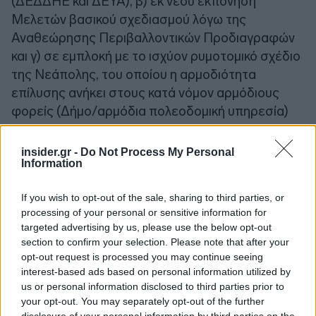
(ΔΕΔΔΗΕ και ΔΕΥΑ), β) εκ νέου εκπόνηση
Μελετών βασικού σχεδιασμού λόγω της
Αναθεώρησης Περιβαλλοντικών Προδιαγραφών
και γ) σε εμπλοκή με το ισχύον ρυμοτομικό σχέδιο
της Νεάπολης, του οποίου η αρμοδιότητα
επίλυσης ανήκει στους κατά νόμον αρμόδιους
φορείς (Δήμο/αρμόδια πολεοδομική υπηρεσία)
και όχι στον Ανάδοχο».
insider.gr -
Do Not Process My Personal
Information
Να αναφέρουμε ότι από «την Εισήγηση της
Διευθύνουσας Υπηρεσίας προκύπτει ότι,
If you wish to opt-out of the sale, sharing to third parties, or
μολονότι το αίτημα παράτασης της 2ης
processing of your personal or sensitive information for
τμηματικής και 3ης προθεσμίας υποβλήθηκε
targeted advertising by us, please use the below opt-out
εκπρόθεσμα, η αναγκαιότητα εκτέλεσης των
section to confirm your selection. Please note that after your
σχετικών εργασιών μετά την εκπνοή τους, δεν
opt-out request is processed you may continue seeing
interest-based ads based on personal information utilized by
συνδέεται με υπαιτιότητα του Αναδόχου, αλλά
us or personal information disclosed to third parties prior to
προέκυψε από την ανάγκη τροποποίησης του
your opt-out. You may separately opt-out of the further
έργου για τη συμμόρφωσή του στους