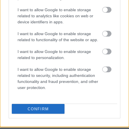
με αποτέλεσμα σημαντικές απώλειες νερού, ενώ
οι μικρότεροι πάροχοι συχνά αδυνατούν να
I want to allow Google to enable storage
related to analytics like cookies on web or
χρηματοδοτήσουν ή να υλοποιήσουν εκτεταμένες
device identifiers in apps.
παρεμβάσεις εκσυγχρονισμού.
I want to allow Google to enable storage
related to functionality of the website or app.
Μέσα από τη μεταρρύθμιση, το ΥΠΕΝ επιχειρεί
να μεταφέρει μεγαλύτερο βάρος της διαχείρισης
I want to allow Google to enable storage
σε οργανισμούς που διαθέτουν εμπειρία στη
related to personalization.
λειτουργία μεγάλων δικτύων, εξειδικευμένο
I want to allow Google to enable storage
προσωπικό και δυνατότητα υλοποίησης
related to security, including authentication
πολυετών επενδυτικών προγραμμάτων. Η λογική
functionality and fraud prevention, and other
είναι ότι ένας ισχυρότερος και περισσότερο
user protection.
συγκεντρωμένος φορέας μπορεί να σχεδιάζει
ενιαία έργα, να εξασφαλίζει ευκολότερα
χρηματοδότηση και να αξιοποιεί νέες τεχνολογίες
CONFIRM
για την παρακολούθηση και λειτουργία των
δικτύων.