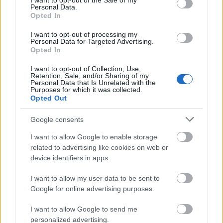
I want to opt-out of the Sale of my
Personal Data.
Opted In
I want to opt-out of processing my
Personal Data for Targeted Advertising.
Opted In
Γιατί αλλάζει το μοντέλο
διαχείρισης
I want to opt-out of Collection, Use,
Retention, Sale, and/or Sharing of my
Personal Data that Is Unrelated with the
Purposes for which it was collected.
Η επιλογή της κυβέρνησης να συγκεντρώσει τη
Opted Out
διαχείριση σε λιγότερους και μεγαλύτερους
Google consents
φορείς δεν προέκυψε τυχαία. Η ίδια η Εθνική
Στρατηγική για τα Ύδατα είχε καταγράψει ότι το
I want to allow Google to enable storage
related to advertising like cookies on web or
σημερινό μοντέλο χαρακτηρίζεται από
device identifiers in apps.
πολυδιάσπαση αρμοδιοτήτων, μεγάλες διαφορές
στις δυνατότητες των τοπικών παρόχων και
I want to allow my user data to be sent to
σημαντικές καθυστερήσεις στην ωρίμανση και
Google for online advertising purposes.
υλοποίηση έργων. Παράλληλα, σε πολλές
I want to allow Google to send me
περιοχές τα δίκτυα παραμένουν πεπαλαιωμένα,
personalized advertising.