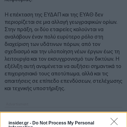
Η επέκταση της ΕΥΔΑΠ και της ΕΥΑΘ δεν
περιορίζεται σε μια αλλαγή γεωγραφικών ορίων.
Στην πράξη, οι δύο εταιρείες καλούνται να
αναλάβουν έναν πολύ ευρύτερο ρόλο στη
διαχείριση των υδάτινων πόρων, από τον
σχεδιασμό και την υλοποίηση νέων έργων έως τη
λειτουργία και τον εκσυγχρονισμό των δικτύων. Η
εξέλιξη αυτή αναμένεται να αυξήσει σημαντικά το
επιχειρησιακό τους αποτύπωμα, αλλά και τις
απαιτήσεις σε επίπεδο επενδύσεων, στελέχωσης
και τεχνικής υποστήριξης.
insider.gr -
Do Not Process My Personal