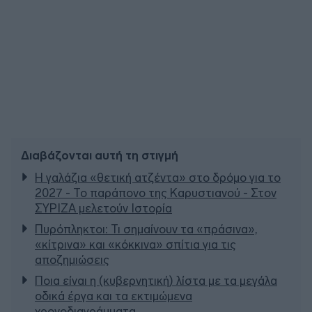
Διαβάζονται αυτή τη στιγμή
Η γαλάζια «θετική ατζέντα» στο δρόμο για το
2027 - Το παράπονο της Καρυστιανού - Στον
ΣΥΡΙΖΑ μελετούν Ιστορία
Πυρόπληκτοι: Τι σημαίνουν τα «πράσινα»,
«κίτρινα» και «κόκκινα» σπίτια για τις
αποζημιώσεις
Ποια είναι η (κυβερνητική) λίστα με τα μεγάλα
οδικά έργα και τα εκτιμώμενα
χρονοδιαγράμματα