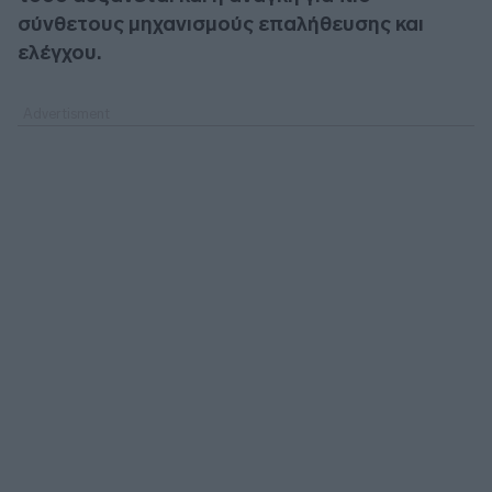
σύνθετους μηχανισμούς επαλήθευσης και
ελέγχου.