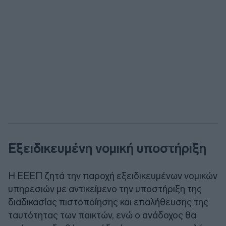
Εξειδικευμένη νομική υποστήριξη
Η ΕΕΕΠ ζητά την παροχή εξειδικευμένων νομικών
υπηρεσιών με αντικείμενο την υποστήριξη της
διαδικασίας πιστοποίησης και επαλήθευσης της
ταυτότητας των παικτών, ενώ ο ανάδοχος θα