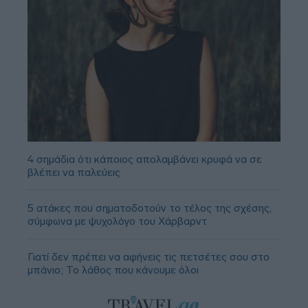
4 σημάδια ότι κάποιος απολαμβάνει κρυφά να σε
βλέπει να παλεύεις
5 ατάκες που σηματοδοτούν το τέλος της σχέσης,
σύμφωνα με ψυχολόγο του Χάρβαρντ
Γιατί δεν πρέπει να αφήνεις τις πετσέτες σου στο
μπάνιο; Το λάθος που κάνουμε όλοι