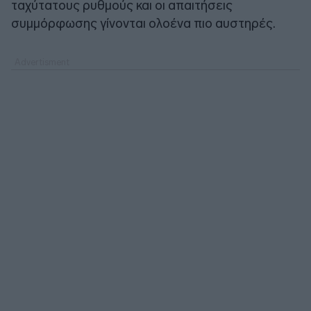
ταχύτατους ρυθμούς και οι απαιτήσεις
συμμόρφωσης γίνονται ολοένα πιο αυστηρές.