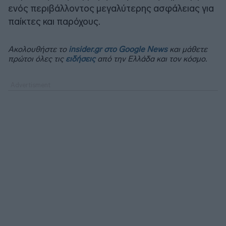
ενός περιβάλλοντος μεγαλύτερης ασφάλειας για
παίκτες και παρόχους.
Ακολουθήστε το
insider.gr στο Google News
και μάθετε
πρώτοι όλες τις
ειδήσεις
από την Ελλάδα και τον κόσμο.