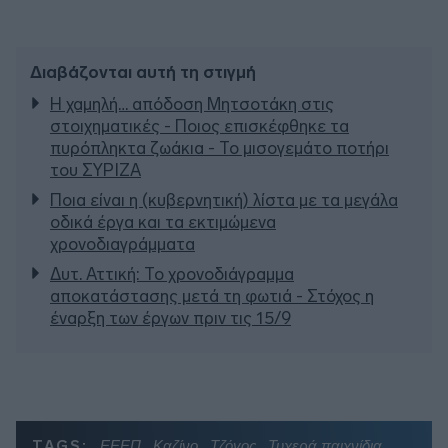
Διαβάζονται αυτή τη στιγμή
Η χαμηλή… απόδοση Μητσοτάκη στις
στοιχηματικές - Ποιος επισκέφθηκε τα
πυρόπληκτα ζωάκια - Το μισογεμάτο ποτήρι
του ΣΥΡΙΖΑ
Ποια είναι η (κυβερνητική) λίστα με τα μεγάλα
οδικά έργα και τα εκτιμώμενα
χρονοδιαγράμματα
Δυτ. Αττική: Το χρονοδιάγραμμα
αποκατάστασης μετά τη φωτιά - Στόχος η
έναρξη των έργων πριν τις 15/9
TAGS:
ΕΕΕΠ
Καζίνο
Τζόγος
Τυχερά παιχνίδια