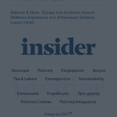
Balance & Glow: Ζήσαμε ένα Exclusive Sunset
Wellness Experience στο Athenaeum Eridanus
Luxury Hotel
Οικονομία
Πολιτική
Επιχειρήσεις
Αγορές
Tax & Labour
Επικαιρότητα
Sustainability
Επικοινωνία
Η ομάδα μας
Όροι χρήσης
Πολιτική Cookies
Πολιτική Απορρήτου
TM
Design by SDG