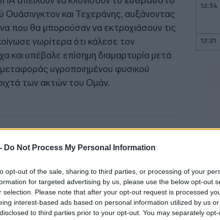
 ΗΠΑ απειλούν να κλονίσουν το
εύθραυστο
12:34
 Ουάσινγκτον και Τεχεράνης, αυξάνοντας
ινα που θα μπορούσαν να εκτροχιάσουν τις
οίνωσε νωρίτερα ότι κάλεσε τον
12:21
χα και υπέβαλε επίσημη διαμαρτυρία μετά
υ μεταφοράς υγροποιημένου φυσικού
12:18
οιχτά των ακτών του Ομάν.
12:12
11:57
 -
Do Not Process My Personal Information
11:51
to opt-out of the sale, sharing to third parties, or processing of your per
formation for targeted advertising by us, please use the below opt-out s
r selection. Please note that after your opt-out request is processed y
eing interest-based ads based on personal information utilized by us or
11:37
disclosed to third parties prior to your opt-out. You may separately opt-