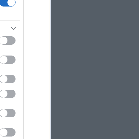
Ιράν: Η Τεχεράνη θέτει όρους για
οποιοδήποτε εκ νέου άνοιγμα των
Στενών του Ορμούζ
Δεύτερη πηγή εισοδήματος για τους
επαγγελματίες ψαράδες ο αλιευτικός
τουρισμός
Το κομμάτι πύραυλου που
προσέκρουσε στη Σελήνη γίνεται
χρυσή ευκαιρία μελέτης για ειδικούς
επιστήμονες
Υπ. Μεταφορών: Οριστική λύση στο
ζήτημα των πινακίδων κυκλοφορίας
Τράπεζες: Στα 15 δισ. ευρώ ο στόχος
για νέα δάνεια το 2026
Γερμανία: Επεκτείνεται η έρευνα για
την ασφάλεια από τα drones μετά το
περιστατικό σε αεροδρόμιο