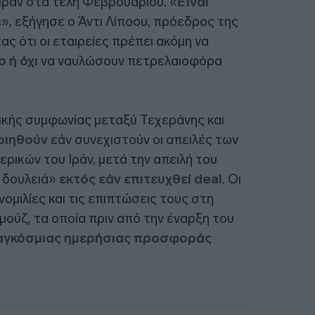
Ιράν στα τέλη Φεβρουαρίου. «
Είναι
ι
», εξήγησε ο Άντι Λίποου, πρόεδρος της
ας ότι οι εταιρείες πρέπει ακόμη να
ο ή όχι
να ναυλώσουν πετρελαιοφόρα
ελικής συμφωνίας μεταξύ Τεχεράνης και
οιηθούν
εάν συνεχιστούν οι απειλές των
ρικών του Ιράν, μετά την απειλή του
η δουλειά»
εκτός εάν επιτευχθεί deal
. Οι
μιλίες και τις επιπτώσεις τους στη
ούζ, τα οποία πριν από την έναρξη του
παγκόσμιας ημερήσιας προσφοράς