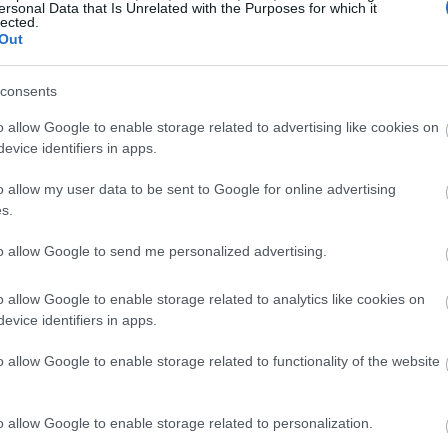
ορά στην αγορά» επεσήμανε μιλώντας
ersonal Data that Is Unrelated with the Purposes for which it
10:21
lected.
Out
09:47
consents
o allow Google to enable storage related to advertising like cookies on
evice identifiers in apps.
09:35
o allow my user data to be sent to Google for online advertising
s.
09:22
to allow Google to send me personalized advertising.
09:12
o allow Google to enable storage related to analytics like cookies on
evice identifiers in apps.
09:00
o allow Google to enable storage related to functionality of the website
o allow Google to enable storage related to personalization.