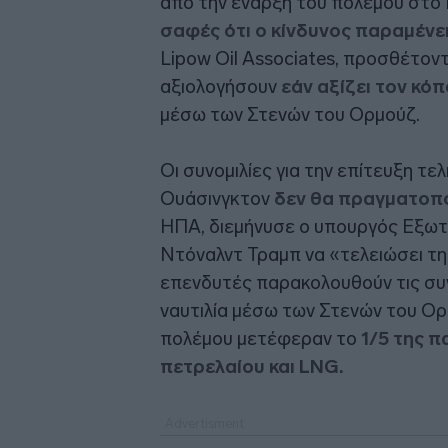
από την έναρξη του πολέμου στο 
σαφές ότι ο κίνδυνος παραμένε
Lipow Oil Associates, προσθέτοντ
αξιολογήσουν
εάν αξίζει τον κόπ
μέσω των Στενών του Ορμούζ.
Οι συνομιλίες για την επίτευξη τ
Ουάσινγκτον
δεν θα πραγματοπ
ΗΠΑ, διεμήνυσε ο υπουργός Εξωτε
Ντόναλντ Τραμπ να «τελειώσει τ
επενδυτές παρακολουθούν τις συνο
ναυτιλία μέσω των Στενών του Ορμ
πολέμου μετέφεραν το
1/5 της 
πετρελαίου και LNG.