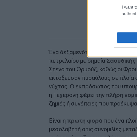
I want t
authenti
Ένα δεξαμενόπλοιο μεταφοράς
L
πετρελαίου με σημαία
Σαουδικής
Στενά του Ορμούζ, καθώς οι Φρο
εκτόξευσαν πυραύλους σε πλοία σ
νύχτας. Ο εκπρόσωπος του υπουρ
η Τεχεράνη φέρει την
πλήρη νομι
ζημιές ή συνέπειες που προέκυψα
Είναι η
πρώτη φορά
που ένα πλο
μεσολαβητή στις συνομιλίες μεταξ