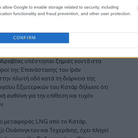
o allow Google to enable storage related to security, including
cation functionality and fraud prevention, and other user protection.
CONFIRM
NG
του
Κατάρ
και ένα τάνκερ αργού
 Αραβίας
υπέστησαν
ζημιές
κοντά στα
υροί της Επανάστασης του Ιράν
την πλωτή οδό κατά τη διάρκεια της
γείου Εξωτερικών του Κατάρ δήλωσε ότι
κή ευθύνη
για την επίθεση και τυχόν
ν.
ίο μεταφοράς LNG από το Κατάρ,
ύ Ουάσινγκτον και Τεχεράνης, έχει πληγεί