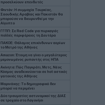
προσελκύουν επενδυτές
Φιντάν: Η συμμαχία Τουρκίας,
Σαουδικής Αραβίας και Πακιστάν θα
μπορούσε να διευρυνθεί με την
Αίγυπτο
ΓΓΠΠ: Σε Red Code για πυρκαγιές
πολλές περιφέρειες τη Δευτέρα
ΠΑΚΟΕ: Θάλαμος επικίνδυνων αερίων
το Μετρό της Αθήνας
Amazon: Έτοιμη να γίνει ο μεγαλύτερος
μεμονωμένος ρυπαντής στις ΗΠΑ
Ακίνητα: Πώς Παγκράτι, Μετς, Νέος
Κόσμος αναδεικνύονται σε hot αστικές
γειτονιές της Αθήνας
Μαρινάκης: Το δημογραφικό δεν
μπορεί να περιμένει
Δύο τραυματίες αστυνομικοί της ΔΙΑΣ
σε τροχαίο στο Λαγονήσι