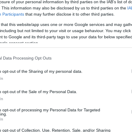
losure of your personal information by third parties on the IAB’s list of
11:26
. This information may also be disclosed by us to third parties on the
IA
Participants
that may further disclose it to other third parties.
11:16
 that this website/app uses one or more Google services and may gath
ιπλωματική διακοίνωση
στον
including but not limited to your visit or usage behaviour. You may click 
11:04
κάλεσε την Τεχεράνη «να σταματήσει
 to Google and its third-party tags to use your data for below specifi
ν περιφερειακή ασφάλεια, να αποφύγει να
ogle consent section.
ς διεθνούς ναυσιπλοΐας και τον παγκόσμιο
10:57
l Data Processing Opt Outs
ς «εξηγήσεις για την επίθεση». Το Ριάντ
αραβικό δεξαμενόπλοιο και κάλεσε το
o opt-out of the Sharing of my personal data.
10:48
υ απειλούν τη διεθνή ναυσιπλοΐα» και τον
In
o opt-out of the Sale of my Personal Data.
10:36
In
τα πλοία που δέχονται
πυρά
στα Στενά
λυτής της Saxo Bank, Όλε Χάνσεν. «Αυτό
10:28
to opt-out of processing my Personal Data for Targeted
ing.
πολιτικό ασφάλιστρο κινδύνου
. Δεν
In
με δει στο παρελθόν, αλλά είναι ο κύριος
o opt-out of Collection, Use, Retention, Sale, and/or Sharing