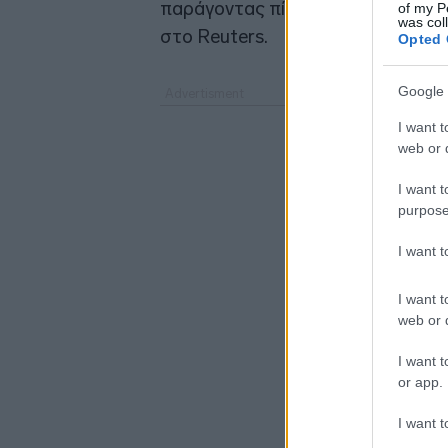
παράγοντας πίσω από την προσφ
of my P
was col
στο Reuters.
Opted 
Google 
I want t
web or d
I want t
purpose
I want 
I want t
web or d
I want t
or app.
I want t