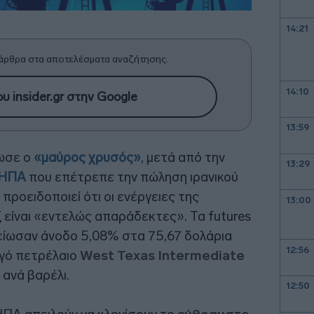
14:21
άρθρα στα αποτελέσματα αναζήτησης.
14:10
υ insider.gr στην Google
13:59
ίωσε ο
«μαύρος χρυσός»
, μετά από την
13:29
 ΗΠΑ
που επέτρεπε την πώληση ιρανικού
προειδοποιεί ότι οι ενέργειες της
13:00
είναι «εντελώς απαράδεκτες». Τα futures
ίωσαν άνοδο 5,08% στα 75,67 δολάρια
12:56
ργό πετρέλαιο
West Texas Intermediate
ανά βαρέλι.
12:50