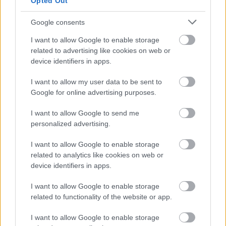
Opted Out
Google consents
I want to allow Google to enable storage
related to advertising like cookies on web or
device identifiers in apps.
I want to allow my user data to be sent to
Google for online advertising purposes.
I want to allow Google to send me
personalized advertising.
Διαβάζονται αυτή τη στιγμή
Τράπεζες: Στα 55,5 εκατ. ευρώ ο λογαριασμός
I want to allow Google to enable storage
από τα δάνεια του ν. Κατσέλη
related to analytics like cookies on web or
device identifiers in apps.
Νέο Χωροταξικό Τουρισμού: Οι νέες «κόκκινες
γραμμές» για το περιβάλλον και τι αλλάζει σε
I want to allow Google to enable storage
ξενοδοχεία, νησιά και επενδύσεις
related to functionality of the website or app.
Τα ανοιχτά μέτωπα για την ενίσχυση της
I want to allow Google to enable storage
ελληνικής βιομηχανίας