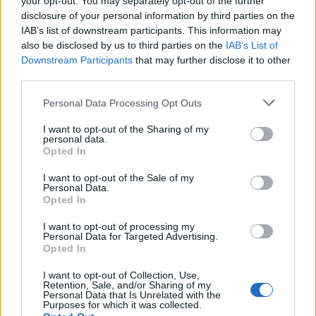
your opt-out. You may separately opt-out of the further
ενίσχυσης
disclosure of your personal information by third parties on the
IAB’s list of downstream participants. This information may
also be disclosed by us to third parties on the
IAB’s List of
Η συζήτηση πλέον δεν αφορά μόνο παράταση
Downstream Participants
that may further disclose it to other
αλλά και οριστική κατάργηση
, με στόχο να μπει
third parties.
τέλος στην αβεβαιότητα. Η ΔΕΘ θεωρείται η
Please note that this website/app uses one or more Google
κατάλληλη στιγμή
για να κλείσει αυτό το
Personal Data Processing Opt Outs
services and may gather and store information including but
φορολογικό κεφάλαιο και να δοθεί σαφές σήμα
not limited to your visit or usage behaviour. You may click to
I want to opt-out of the Sharing of my
ότι η αγορά ακινήτων δεν θα βρεθεί ξανά
personal data.
grant or deny consent to Google and its third-party tags to
Opted In
αντιμέτωπη με αιφνίδιες επιβαρύνσεις.
use your data for below specified purposes in below Google
consent section.
I want to opt-out of the Sale of my
Personal Data.
Ακολουθήστε το
insider.gr στο Google News
και μάθετε
Opted In
πρώτοι όλες τις
ειδήσεις
από την Ελλάδα και τον κόσμο.
I want to opt-out of processing my
Personal Data for Targeted Advertising.
Opted In
I want to opt-out of Collection, Use,
Retention, Sale, and/or Sharing of my
Personal Data that Is Unrelated with the
Purposes for which it was collected.