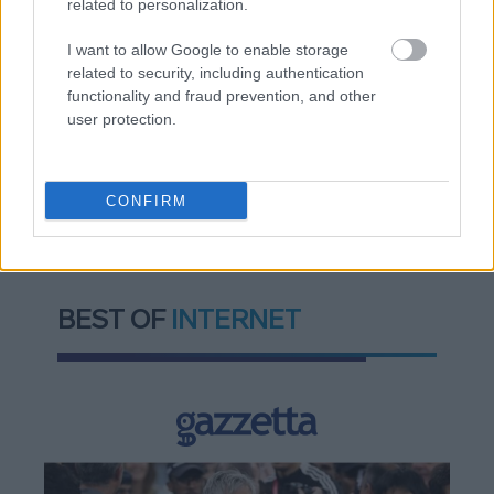
related to personalization.
I want to allow Google to enable storage
related to security, including authentication
functionality and fraud prevention, and other
user protection.
TAGS:
ΔΕΘ 2026
Ακίνητα (real estate)
ΦΠΑ
Φόροι
Εφορία
Φορολογία
ΦΠΑ
Διαμερίσματα
Ενοίκια
CONFIRM
BEST OF
INTERNET