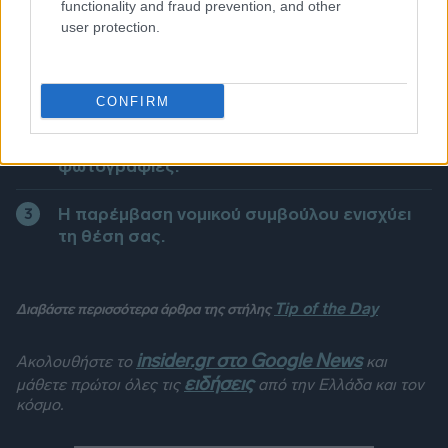
functionality and fraud prevention, and other
user protection.
Μην προχωράτε σε επισκευές χωρίς
επικοινωνία - μπορεί να μην αναγνωριστεί η
δαπάνη.
CONFIRM
Κρατήστε όλα τα έγγραφα, αποδείξεις και
φωτογραφίες.
Η παρέμβαση νομικού συμβούλου ενισχύει
τη θέση σας.
Tip of the Day
Διαβάστε περισσότερα άρθρα της στήλης
insider.gr στο Google News
Ακολουθήστε το
και
ειδήσεις
μάθετε πρώτοι όλες τις
από την Ελλάδα και τον
κόσμο.