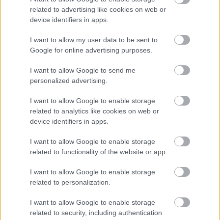
related to advertising like cookies on web or
device identifiers in apps.
I want to allow my user data to be sent to
Google for online advertising purposes.
Αν είναι επείγουσα ανάγκη (πχ διαρροή νερού
ή βραχυκύκλωμα) και ο ιδιοκτήτης δεν επεμβαίνει,
I want to allow Google to send me
ο ενοικιαστής μπορεί να κάνει την επισκευή και να
personalized advertising.
παρακρατήσει το ποσό από το ενοίκιο, με
αποδείξεις και τεκμηρίωση.
I want to allow Google to enable storage
related to analytics like cookies on web or
device identifiers in apps.
Αναστολή ενοικίου/καταγγελία
I want to allow Google to enable storage
Σε περιπτώσεις σοβαρής εγκατάλειψης του
related to functionality of the website or app.
ακινήτου, μπορείτε να ζητήσετε μείωση ενοικίου
ή ακόμα και να αποχωρήσετε από το ακίνητο με
I want to allow Google to enable storage
υπαιτιότητα του ιδιοκτήτη.
related to personalization.
I want to allow Google to enable storage
Η Ένωση Εργαζομένων Καταναλωτών Ελλάδας
related to security, including authentication
επισημαίνει: