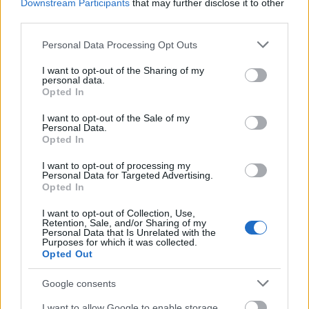
Downstream Participants
that may further disclose it to other
third parties.
Please note that this website/app uses one or more Google
Personal Data Processing Opt Outs
services and may gather and store information including but
not limited to your visit or usage behaviour. You may click to
I want to opt-out of the Sharing of my
personal data.
grant or deny consent to Google and its third-party tags to
Opted In
use your data for below specified purposes in below Google
consent section.
I want to opt-out of the Sale of my
Personal Data.
Opted In
I want to opt-out of processing my
Personal Data for Targeted Advertising.
Opted In
I want to opt-out of Collection, Use,
Retention, Sale, and/or Sharing of my
Personal Data that Is Unrelated with the
Purposes for which it was collected.
Opted Out
Google consents
I want to allow Google to enable storage