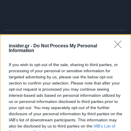
Γραπτή ειδοποίηση
insider.gr -
Do Not Process My Personal
Information
Ζητάει εγγράφως την αποκατάσταση της
βλάβης (email, SMS ή εξώδικο). Αναφέρει καθαρά
If you wish to opt-out of the sale, sharing to third parties, or
processing of your personal or sensitive information for
το πρόβλημα και δίνει λογικό χρονικό περιθώριο
targeted advertising by us, please use the below opt-out
για την επισκευή.
section to confirm your selection. Please note that after your
opt-out request is processed you may continue seeing
Επισκευή με παρακράτηση ενοικίου.
interest-based ads based on personal information utilized by
us or personal information disclosed to third parties prior to
your opt-out. You may separately opt-out of the further
disclosure of your personal information by third parties on the
IAB’s list of downstream participants. This information may
also be disclosed by us to third parties on the
IAB’s List of