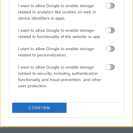
την ίδια περίοδο. Η συνολική αξία χαρτοφυλακίου
I want to allow Google to enable storage
(GAV) του ομίλου LAMDA MALLS την 31.03.2026
related to analytics like cookies on web or
ανήλθε σε €1,8δις, με την αξία των 4 Εμπορικών
device identifiers in apps.
Κέντρων σε λειτουργία, στα €1,4δις.
I want to allow Google to enable storage
related to functionality of the website or app.
Η
Μαρίνα του Φλοίσβου
συνέχισε την ισχυρή
αναπτυξιακή της πορεία, επιτυγχάνοντας
νέο
I want to allow Google to enable storage
ιστορικό ρεκόρ το πρώτο τρίμηνο του 2026
. Τα
related to personalization.
συνολικά έσοδα ανήλθαν σε €6,3εκ, ενώ τα κέρδη
I want to allow Google to enable storage
EBITDA αυξήθηκαν κατά 12% σε ετήσια βάση,
related to security, including authentication
φθάνοντας τα €4,5εκ. Η ισχυρή αυτή επίδοση
functionality and fraud prevention, and other
οφείλεται κυρίως στη σταθερή υψηλή ζήτηση για
user protection.
τη Μαρίνα του Φλοίσβου, η οποία καταγράφει
μέγιστη πληρότητα στις μόνιμες θέσεις
CONFIRM
ελλιμενισμού, στα αυξημένα έσοδα από τέλη
διερχόμενων σκαφών, καθώς και στις ετήσιες
συμβατικές αυξήσεις των τελών ελλιμενισμού.