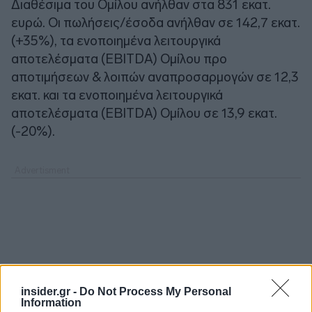
Διαθέσιμα του Ομίλου ανήλθαν στα 831 εκατ.
ευρώ. Οι πωλήσεις/έσοδα ανήλθαν σε 142,7 εκατ.
(+35%), τα ενοποιημένα λειτουργικά
αποτελέσματα (EBITDA) Ομίλου προ
αποτιμήσεων & λοιπών αναπροσαρμογών σε 12,3
εκατ. και τα ενοποιημένα λειτουργικά
αποτελέσματα (EBITDA) Ομίλου σε 13,9 εκατ.
(-20%).
insider.gr -
Do Not Process My Personal
Information