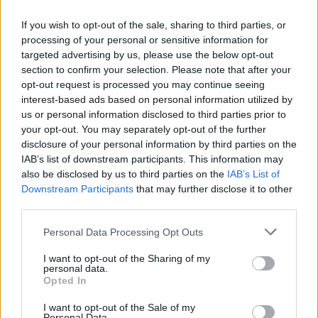
If you wish to opt-out of the sale, sharing to third parties, or
processing of your personal or sensitive information for
targeted advertising by us, please use the below opt-out
section to confirm your selection. Please note that after your
opt-out request is processed you may continue seeing
interest-based ads based on personal information utilized by
us or personal information disclosed to third parties prior to
your opt-out. You may separately opt-out of the further
disclosure of your personal information by third parties on the
IAB’s list of downstream participants. This information may
also be disclosed by us to third parties on the
IAB’s List of
Downstream Participants
that may further disclose it to other
third parties.
Please note that this website/app uses one or more Google
Personal Data Processing Opt Outs
services and may gather and store information including but
not limited to your visit or usage behaviour. You may click to
I want to opt-out of the Sharing of my
personal data.
grant or deny consent to Google and its third-party tags to
Opted In
use your data for below specified purposes in below Google
Τα
τέσσερα (4) Εμπορικά Κέντρα σε
consent section.
I want to opt-out of the Sale of my
Personal Data.