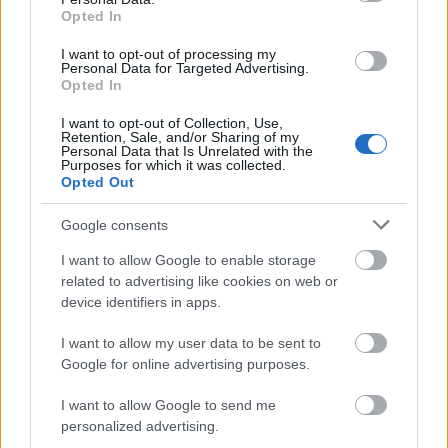
λειτουργία κατέγραψαν Operating EBITDA
Opted In
€22,7εκ το πρώτο τρίμηνο του 2026.
Το
I want to opt-out of processing my
Operating Malls EBITDA προσαρμοσμένο για
Personal Data for Targeted Advertising.
μεταχρεώσεις εξόδων διοικητικής υποστήριξης
Opted In
και λοιπών υποστηρικτικών λειτουργιών ύψους
I want to opt-out of Collection, Use,
€2,2εκ, ανήλθε στα €24,9εκ, αυξημένο κατά 5%
Retention, Sale, and/or Sharing of my
Personal Data that Is Unrelated with the
σε ετήσια βάση. Η επίδοση αυτή οφείλεται
Purposes for which it was collected.
Opted Out
κυρίως στην αύξηση των βασικών μισθωμάτων
κατά 5% σε σύγκριση με το πρώτο τρίμηνο του
Google consents
2025, καθώς και στην αύξηση των εσόδων από
I want to allow Google to enable storage
στάθμευση κατά 8% για την ίδια περίοδο. Τα
related to advertising like cookies on web or
αποτελέσματα υποστηρίχθηκαν από τη
device identifiers in apps.
συνεχιζόμενη ενίσχυση της επισκεψιμότητας
(+5% έναντι του πρώτου τριμήνου του 2025),
I want to allow my user data to be sent to
Google for online advertising purposes.
καθώς και από την επίτευξη νέου ιστορικού
υψηλού στον συνολικό κύκλο εργασιών των
I want to allow Google to send me
καταστημάτων, ο οποίος ανήλθε σε €187εκ για
personalized advertising.