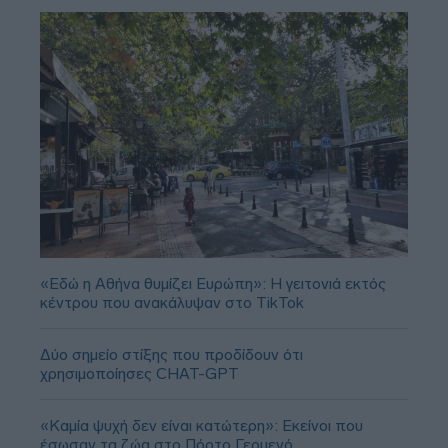
«Εδώ η Αθήνα θυμίζει Ευρώπη»: H γειτονιά εκτός
κέντρου που ανακάλυψαν στο TikTok
Δύο σημείο στίξης που προδίδουν ότι
χρησιμοποίησες CHAT-GPT
«Καμία ψυχή δεν είναι κατώτερη»: Εκείνοι που
έσωσαν τα ζώα στο Πόρτο Γερμενό