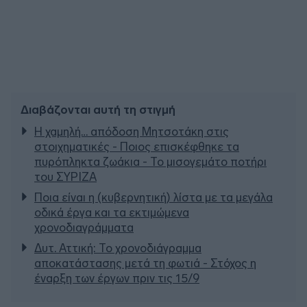
Διαβάζονται αυτή τη στιγμή
Η χαμηλή… απόδοση Μητσοτάκη στις
στοιχηματικές - Ποιος επισκέφθηκε τα
πυρόπληκτα ζωάκια - Το μισογεμάτο ποτήρι
του ΣΥΡΙΖΑ
Ποια είναι η (κυβερνητική) λίστα με τα μεγάλα
οδικά έργα και τα εκτιμώμενα
χρονοδιαγράμματα
Δυτ. Αττική: Το χρονοδιάγραμμα
αποκατάστασης μετά τη φωτιά - Στόχος η
έναρξη των έργων πριν τις 15/9