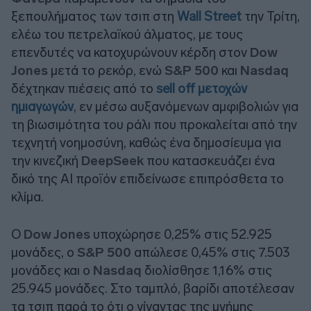
ξεπουλήματος των τσιπ στη
Wall Street
την Τρίτη,
ελέω του πετρελαϊκού άλματος, με τους
επενδυτές να κατοχυρώνουν κέρδη στοv
Dow
Jones
μετά το ρεκόρ, ενώ
S&P 500
και
Nasdaq
δέχτηκαν πιέσεις από το
sell off μετοχών
ημιαγωγών
, εν μέσω αυξανόμενων αμφιβολιών για
τη βιωσιμότητα του ράλι που προκαλείται από την
τεχνητή νοημοσύνη, καθώς ένα δημοσίευμα για
την κινεζική
DeepSeek
που κατασκευάζει ένα
δικό της ΑΙ προϊόν επιδείνωσε επιπρόσθετα το
κλίμα.
O
Dow Jones
υποχώρησε 0,25% στις 52.925
μονάδες, ο
S&P 500
απώλεσε 0,45% στις 7.503
μονάδες και ο
Nasdaq
διολίσθησε 1,16% στις
25.945 μονάδες. Στο ταμπλό, βαρίδι αποτέλεσαν
τα τσιπ παρά το ότι ο γίγαντας της μνήμης