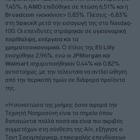
7,45%, η
AMD
επιδόθηκε σε πτώση 6,51% και η
Broadcom
«κοκκίνισε» 0,83%. Πιέσεις -6,83%
στη
SpaceX
μετά την εισαγωγή της στο Nasdaq-
100. Οι επενδυτές στράφηκαν σε
υγειονομική
περίθαλψη
,
ενέργεια
και τα
χρηματοοικονομικά.
Ο τίτλος της
Eli Lilly
ενισχύθηκε 2,96%, ενώ οι
JPMorgan
και
Walmart
ισχυροποιήθηκαν 0,44% και 0,82%
αντιστοίχως, με την τελευταία να αντλεί ώθηση
από την περικοπή τιμών σε διάφορα προϊόντα
της.
«Η συνιστώσα της μνήμης όσον αφορά την
Τεχνητή Νοημοσύνη είναι το σημείο όπου
δαπανώνται πολλά ​ποσά και είναι πιο ακριβός
συμμετέχων στη σύνθεση της ΑΙ», εξήγησε ο
Τοντ Σοενμπέργκερ, επικεφαλής επενδύσεων