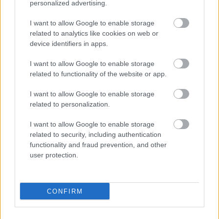
personalized advertising.
I want to allow Google to enable storage
related to analytics like cookies on web or
device identifiers in apps.
I want to allow Google to enable storage
related to functionality of the website or app.
I want to allow Google to enable storage
related to personalization.
Ακολουθήστε το
insider.gr στο Google News
και μάθετε
I want to allow Google to enable storage
πρώτοι όλες τις
ειδήσεις
από την Ελλάδα και τον κόσμο.
related to security, including authentication
functionality and fraud prevention, and other
user protection.
CONFIRM