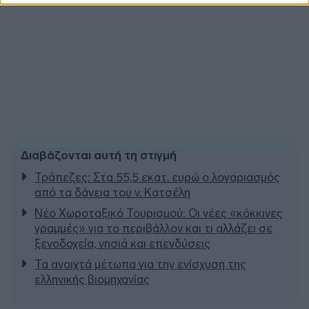
Διαβάζονται αυτή τη στιγμή
Τράπεζες: Στα 55,5 εκατ. ευρώ ο λογαριασμός
από τα δάνεια του ν. Κατσέλη
Νέο Χωροταξικό Τουρισμού: Οι νέες «κόκκινες
γραμμές» για το περιβάλλον και τι αλλάζει σε
ξενοδοχεία, νησιά και επενδύσεις
Τα ανοιχτά μέτωπα για την ενίσχυση της
ελληνικής βιομηχανίας