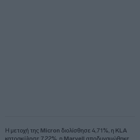
H μετοχή της
Micron
διολίσθησε 4,71%, η
KLA
κατρακύλησε 7,22%, η
Marvell
αποδυναμώθηκε