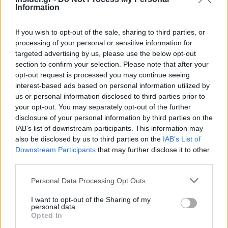
την όρεξη για μετοχές τσιπ διαφαίνεται αργότερα
Information
αυτή την εβδομάδα, όταν ο νοτιοκορεατικός
If you wish to opt-out of the sale, sharing to third parties, or
κολοσσός
SK Hynix
θα κάνει την εισαγωγή του
processing of your personal or sensitive information for
στις ΗΠΑ και θα ξεκινήσει να διαπραγματεύεται
targeted advertising by us, please use the below opt-out
στο
Nasdaq
.
section to confirm your selection. Please note that after your
opt-out request is processed you may continue seeing
interest-based ads based on personal information utilized by
Παράλληλα, οι τιμές
του πετρελαίου αυξήθηκαν
us or personal information disclosed to third parties prior to
την Τρίτη
μετά το
αμερικανικό μπλόκο
στις
your opt-out. You may separately opt-out of the further
πωλήσεις ιρανικού «μαύρου χρυσού» εξαιτίας
disclosure of your personal information by third parties on the
των επιθέσεων σε πλοία κοντά στα Στενά του
IAB’s list of downstream participants. This information may
also be disclosed by us to third parties on the
IAB’s List of
Ορμούζ φέρνοντας
καθοδικές πιέσεις
στα
Downstream Participants
that may further disclose it to other
αμερικανικά χρηματιστηριακά ταμπλό. Εν τω
third parties.
μεταξύ, οι traders θα πάρουν μια ακόμη γεύση
Please note that this website/app uses one or more Google
από το πώς ο
νέος πρόεδρος της Fed, Κέβιν
Personal Data Processing Opt Outs
services and may gather and store information including but
Γουόρς
διευθύνει την νομισματική πολιτική όταν
not limited to your visit or usage behaviour. You may click to
I want to opt-out of the Sharing of my
δημοσιευτούν τα πρακτικά της τελευταίας
personal data.
grant or deny consent to Google and its third-party tags to
Opted In
συνεδρίασης της
FOMC
την Τετάρτη με έμφαση
use your data for below specified purposes in below Google