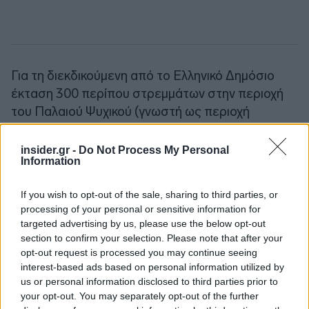
Για τη διεκδικούμενη από το Ελληνικό Δημόσιο
έκταση 300 περίπου στρεμμάτων στην περιοχή
του Παλαιού Ψυχικού (γνωστή ως περιοχή
«Λατομείου»), η ΚΕΚΡΟΨ έχει προσφύγει στο
Ευρωπαϊκό Δικαστήριο Ανθρωπίνων Δικαιωμάτων
insider.gr -
Do Not Process My Personal
Information
(ΕΔΑΑ). Η ΚΕΚΡΟΨ επιδίωκε ανέκαθεν μια
ειλικρινή συνεννόηση με τις δημοτικές αρχές
If you wish to opt-out of the sale, sharing to third parties, or
προς όφελος της τοπικής κοινωνίας. Ωστόσο, η
processing of your personal or sensitive information for
προσπάθεια αυτή «θυσιαζόταν» στον βωμό
targeted advertising by us, please use the below opt-out
μικροπολιτικών συμφερόντων, συντηρώντας έναν
section to confirm your selection. Please note that after your
«αστικό μύθο» περί άρνησης της εταιρείας για
opt-out request is processed you may continue seeing
interest-based ads based on personal information utilized by
επίτευξη μιας κοινά αποδεκτής λύσης.
us or personal information disclosed to third parties prior to
your opt-out. You may separately opt-out of the further