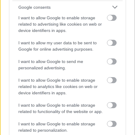
Google consents
I want to allow Google to enable storage
related to advertising like cookies on web or
device identifiers in apps.
I want to allow my user data to be sent to
Google for online advertising purposes.
I want to allow Google to send me
personalized advertising.
Διαβάζονται αυτή τη στιγμή
I want to allow Google to enable storage
Η γαλάζια «θετική ατζέντα» στο δρόμο για το
related to analytics like cookies on web or
2027 - Το παράπονο της Καρυστιανού - Στον
device identifiers in apps.
ΣΥΡΙΖΑ μελετούν Ιστορία
Πυρόπληκτοι: Τι σημαίνουν τα «πράσινα»,
I want to allow Google to enable storage
«κίτρινα» και «κόκκινα» σπίτια για τις
related to functionality of the website or app.
αποζημιώσεις
I want to allow Google to enable storage
Ποια είναι η (κυβερνητική) λίστα με τα μεγάλα
related to personalization.
οδικά έργα και τα εκτιμώμενα