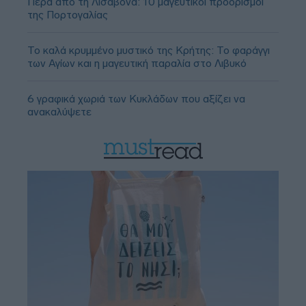
Πέρα από τη Λισαβόνα: 10 μαγευτικοί προορισμοί
της Πορτογαλίας
Το καλά κρυμμένο μυστικό της Κρήτης: Το φαράγγι
των Αγίων και η μαγευτική παραλία στο Λιβυκό
6 γραφικά χωριά των Κυκλάδων που αξίζει να
ανακαλύψετε