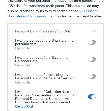
Η Διοίκηση επισήμανε ότι
η ΚΕΚΡΟΨ προτίθεται
disclosure of your personal information by third parties on the
IAB’s list of downstream participants. This information may
να κινηθεί νομικά κατά συγκεκριμένων
also be disclosed by us to third parties on the
IAB’s List of
μικροπολιτικών συμφερόντων
, τα οποία επί
Downstream Participants
that may further disclose it to other
σειρά ετών έπλητταν συστηματικά τα έννομα
third parties.
συμφέροντα των μετόχων της εταιρείας, χωρίς
Please note that this website/app uses one or more Google
Personal Data Processing Opt Outs
παράλληλα να διασφαλίσουν - όπως πλέον
services and may gather and store information including but
αποδεικνύεται - οποιοδήποτε ουσιαστικό όφελος
not limited to your visit or usage behaviour. You may click to
I want to opt-out of the Sharing of my
personal data.
για τους δημότες και τον δήμο Φιλοθέης -
grant or deny consent to Google and its third-party tags to
Opted In
use your data for below specified purposes in below Google
Ψυχικού.
consent section.
I want to opt-out of the Sale of my
Personal Data.
Ακολουθήστε το
insider.gr στο Google News
και μάθετε
Opted In
πρώτοι όλες τις
ειδήσεις
από την Ελλάδα και τον κόσμο.
I want to opt-out of processing my
Personal Data for Targeted Advertising.
Opted In
I want to opt-out of Collection, Use,
Retention, Sale, and/or Sharing of my
Personal Data that Is Unrelated with the
Purposes for which it was collected.
Opted Out