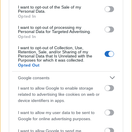
consent section.
I want to opt-out of the Sale of my
Personal Data.
Opted In
I want to opt-out of processing my
Personal Data for Targeted Advertising.
Opted In
I want to opt-out of Collection, Use,
Retention, Sale, and/or Sharing of my
Personal Data that Is Unrelated with the
Purposes for which it was collected.
Opted Out
Google consents
Διαβάζονται αυτή τη στιγμή
I want to allow Google to enable storage
related to advertising like cookies on web or
Τουρισμός για Όλους: Άνοιξε η πλατφόρμα -
device identifiers in apps.
Ποιοι κάνουν αίτηση σήμερα
Η επιστολή Αυτιά για ευρωπαϊκή αλληλεγγύη -
I want to allow my user data to be sent to
Οι παρουσίες και απουσίες στην κηδεία του
Google for online advertising purposes.
Βαρβιτσιώτη - Το φυλλορρόημα της «Ελπίδας»
I want to allow Google to send me