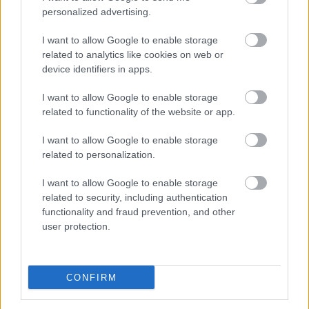
Καλάθι ΔΕΘ: Μείωση φορολογίας, εκπτώσεις
personalized advertising.
στον ΕΝΦΙΑ, κίνητρα για επενδύσεις ζητά η
αγορά
I want to allow Google to enable storage
related to analytics like cookies on web or
device identifiers in apps.
I want to allow Google to enable storage
related to functionality of the website or app.
TAGS:
Stellantis
Αυτοκίνητο
Jeep
Citroen
Opel
I want to allow Google to enable storage
related to personalization.
I want to allow Google to enable storage
BEST OF
INTERNET
related to security, including authentication
functionality and fraud prevention, and other
user protection.
CONFIRM