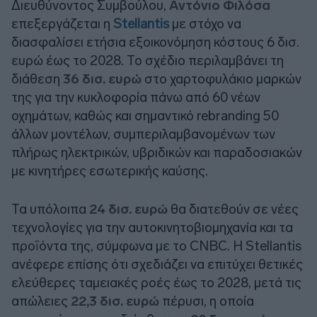
Διευθύνοντος Συμβούλου,
Αντόνιο Φιλόσα
επεξεργάζεται η
Stellantis
με στόχο να
διασφαλίσει ετήσια εξοικονόμηση κόστους 6 δισ.
ευρώ έως το 2028. Το σχέδιο περιλαμβάνει τη
διάθεση
36 δισ. ευρώ
στο χαρτοφυλάκιο μαρκών
της για την κυκλοφορία πάνω από 60 νέων
οχημάτων, καθώς και σημαντικό rebranding 50
άλλων μοντέλων, συμπεριλαμβανομένων των
πλήρως ηλεκτρικών, υβριδικών και παραδοσιακών
με κινητήρες εσωτερικής καύσης.
Τα υπόλοιπα
24 δισ. ευρώ
θα διατεθούν σε νέες
τεχνολογίες για την αυτοκινητοβιομηχανία και τα
προϊόντα της, σύμφωνα με το CNBC. Η Stellantis
ανέφερε επίσης ότι σχεδιάζει να επιτύχει θετικές
ελεύθερες ταμειακές ροές έως το 2028, μετά τις
απώλειες
22,3 δισ. ευρώ
πέρυσι, η οποία