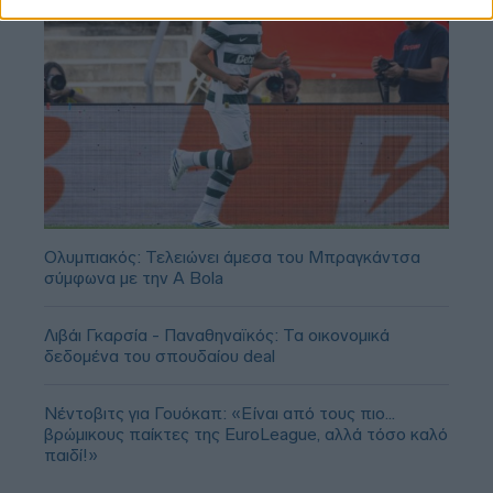
Ολυμπιακός: Τελειώνει άμεσα του Μπραγκάντσα
σύμφωνα με την A Bola
Λιβάι Γκαρσία - Παναθηναϊκός: Τα οικονομικά
δεδομένα του σπουδαίου deal
Νέντοβιτς για Γουόκαπ: «Είναι από τους πιο...
βρώμικους παίκτες της EuroLeague, αλλά τόσο καλό
παιδί!»