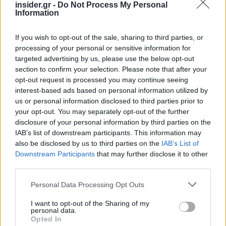
insider.gr -
Do Not Process My Personal
Information
If you wish to opt-out of the sale, sharing to third parties, or
processing of your personal or sensitive information for
targeted advertising by us, please use the below opt-out
section to confirm your selection. Please note that after your
opt-out request is processed you may continue seeing
interest-based ads based on personal information utilized by
us or personal information disclosed to third parties prior to
your opt-out. You may separately opt-out of the further
disclosure of your personal information by third parties on the
IAB’s list of downstream participants. This information may
also be disclosed by us to third parties on the
IAB’s List of
Downstream Participants
that may further disclose it to other
Ακολουθήστε το
insider.gr στο Google News
και μάθετε
third parties.
πρώτοι όλες τις
ειδήσεις
από την Ελλάδα και τον κόσμο.
Please note that this website/app uses one or more Google
Personal Data Processing Opt Outs
services and may gather and store information including but
not limited to your visit or usage behaviour. You may click to
I want to opt-out of the Sharing of my
personal data.
grant or deny consent to Google and its third-party tags to
Opted In
use your data for below specified purposes in below Google