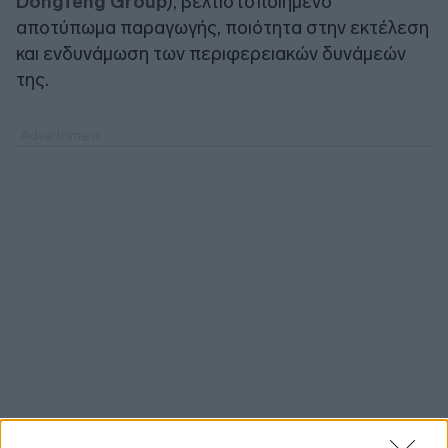
Dongfeng Group
), βελτιστοποιημένο
αποτύπωμα παραγωγής, ποιότητα στην εκτέλεση
και ενδυνάμωση των περιφερειακών δυνάμεών
της.