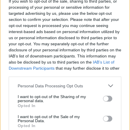
If you wish to opt-out of the sale, sharing to third parties, or
προσέλκυση πελατών με μεγαλύτερη αξία για τον
processing of your personal or sensitive information for
targeted advertising by us, please use the below opt-out
ομιλο, σε μια περίοδο όπου ο ανταγωνισμός
section to confirm your selection. Please note that after your
εντείνεται τόσο στην Ελλάδα όσο και στη
opt-out request is processed you may continue seeing
Ρουμανία.
interest-based ads based on personal information utilized by
us or personal information disclosed to third parties prior to
your opt-out. You may separately opt-out of the further
Όπως ανέφερε ο κ. Στάσσης, η ελληνική αγορά
disclosure of your personal information by third parties on the
έχει πλέον ωριμάσει σημαντικά και
η στρατηγική
IAB’s list of downstream participants. This information may
της ΔΕΗ δεν επικεντρώνεται πλέον
also be disclosed by us to third parties on the
IAB’s List of
αποκλειστικά στη διατήρηση μεριδίων «με
Downstream Participants
that may further disclose it to other
third parties.
κάθε κόστος»
, αλλά στη διαμόρφωση ενός
πελατολογίου που θα δημιουργεί υψηλότερη
Please note that this website/app uses one or more Google
Personal Data Processing Opt Outs
προστιθέμενη αξία για την επιχείρηση. Στο
services and may gather and store information including but
not limited to your visit or usage behaviour. You may click to
I want to opt-out of the Sharing of my
πλαίσιο αυτό, η εμπορική πολιτική του ομίλου
personal data.
grant or deny consent to Google and its third-party tags to
προσαρμόζεται, ακόμη κι αν αυτό σημαίνει
Opted In
use your data for below specified purposes in below Google
μικρότερα μερίδια αγοράς αλλά μεγαλύτερη
consent section.
I want to opt-out of the Sale of my
κερδοφορία και ποιότητα πελατών.
Personal Data.
Opted In