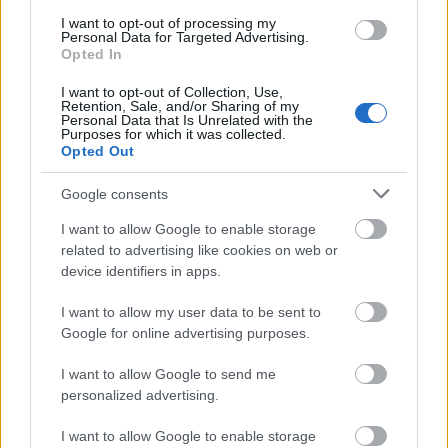
Το χρονοδιάγραμμα για την ΑΜΚ
I want to opt-out of processing my
Personal Data for Targeted Advertising.
Opted In
των 4 δισ. ευρώ
I want to opt-out of Collection, Use,
Retention, Sale, and/or Sharing of my
Ιδιαίτερη αναφορά έγινε και στην επικείμενη
Personal Data that Is Unrelated with the
Purposes for which it was collected.
αύξηση μετοχικού κεφαλαίου
ύψους 4 δισ. ευρώ,
Opted Out
την οποία η διοίκηση της ΔΕΗ αντιμετωπίζει ως
βασικό εργαλείο για την υλοποίηση του
Google consents
επενδυτικού σχεδίου της επόμενης ημέρας.
I want to allow Google to enable storage
Σύμφωνα με τον πρόεδρο και διευθύνοντα
related to advertising like cookies on web or
σύμβουλο της ΔΕΗ, στόχος είναι η ανάδειξη της
device identifiers in apps.
ΔΕΗ σε κορυφαίο ενεργειακό όμιλο της
I want to allow my user data to be sent to
Νοτιοανατολικής Ευρώπης και στο «νούμερο ένα
Google for online advertising purposes.
utility» της περιοχής έως το 2030.
I want to allow Google to send me
personalized advertising.
I want to allow Google to enable storage