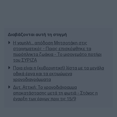
Διαβάζονται αυτή τη στιγμή
Η χαμηλή… απόδοση Μητσοτάκη στις
στοιχηματικές - Ποιος επισκέφθηκε τα
πυρόπληκτα ζωάκια - Το μισογεμάτο ποτήρι
του ΣΥΡΙΖΑ
Ποια είναι η (κυβερνητική) λίστα με τα μεγάλα
οδικά έργα και τα εκτιμώμενα
χρονοδιαγράμματα
Δυτ. Αττική: Το χρονοδιάγραμμα
αποκατάστασης μετά τη φωτιά - Στόχος η
έναρξη των έργων πριν τις 15/9