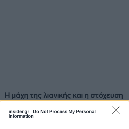
Η μάχη της λιανικής και η στόχευση
σε πιο ισχυρό πελατολόγιο
insider.gr -
Do Not Process My Personal
Information
Στο μέτωπο της λιανικής ρεύματος, η διοίκηση της
ΔΕΗ έδωσε έμφαση στην ανθεκτικότητα και στην