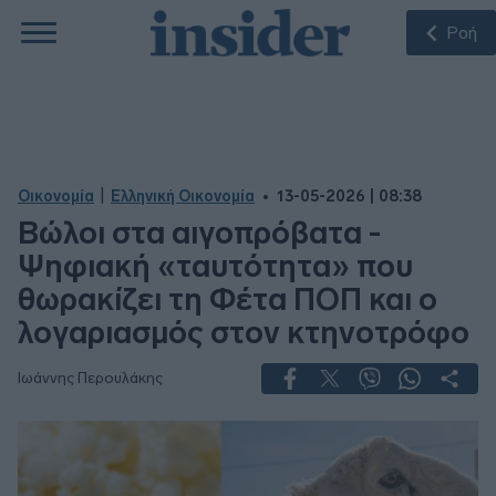
Ροή
|
Οικονομία
Ελληνική Οικονομία
13-05-2026 | 08:38
Βώλοι στα αιγοπρόβατα -
Ψηφιακή «ταυτότητα» που
θωρακίζει τη Φέτα ΠΟΠ και ο
λογαριασμός στον κτηνοτρόφο
Ιωάννης Περουλάκης