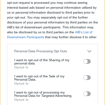
opt-out request is processed you may continue seeing
interest-based ads based on personal information utilized by
us or personal information disclosed to third parties prior to
your opt-out. You may separately opt-out of the further
disclosure of your personal information by third parties on the
IAB’s list of downstream participants. This information may
also be disclosed by us to third parties on the
IAB’s List of
Downstream Participants
that may further disclose it to other
third parties.
Please note that this website/app uses one or more Google
Personal Data Processing Opt Outs
services and may gather and store information including but
not limited to your visit or usage behaviour. You may click to
I want to opt-out of the Sharing of my
personal data.
grant or deny consent to Google and its third-party tags to
Opted In
use your data for below specified purposes in below Google
Από την άλλη, στην άλλη άκρη της αλυσίδας
consent section.
I want to opt-out of the Sale of my
βρίσκεται ο καταναλωτής, ο οποίος βλέπει τη
Personal Data.
Opted In
φέτα
να πωλείται συχνά στα
13 ή 14 ευρώ το
κιλό
. Σε εποχές γενικευμένης ακρίβειας, η τιμή
I want to opt-out of processing my
Personal Data for Targeted Advertising.
αυτή δοκιμάζει τις αντοχές των νοικοκυριών. Η
Opted In
«
επανάσταση των βώλων
» έρχεται να δώσει