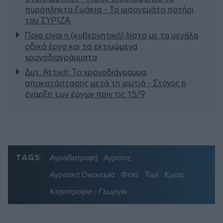
πυρόπληκτα ζωάκια - Το μισογεμάτο ποτήρι
του ΣΥΡΙΖΑ
Ποια είναι η (κυβερνητική) λίστα με τα μεγάλα
οδικά έργα και τα εκτιμώμενα
χρονοδιαγράμματα
Δυτ. Αττική: Το χρονοδιάγραμμα
αποκατάστασης μετά τη φωτιά - Στόχος η
έναρξη των έργων πριν τις 15/9
TAGS:
Αγροδιατροφή
Αγρότες
Αγροτική Οικονομία
Φέτα
Τυρί
Κρέας
Κτηνοτροφία - Γεωργία