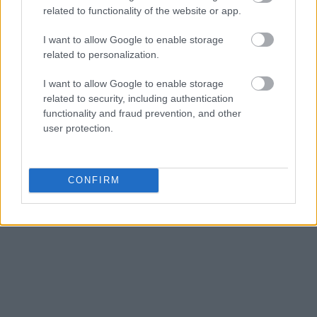
related to functionality of the website or app.
ελληνικό Agribusiness απέναντι στις
ελληνοποιήσεις. Ωστόσο, το μόνο σίγουρο είναι
I want to allow Google to enable storage
ότι μάλλον απίθανο να δούμε εκατ. βώλους να
related to personalization.
εγκαθίστανται στα ελληνικά αιγοπρόβατα από την
I want to allow Google to enable storage
πρώτη κιόλας χρονιά εφαρμογής και το αυτό
related to security, including authentication
τόνισαν και οι ομιλούντες στην ενημέρωση της
functionality and fraud prevention, and other
ΑΑΔΕ με το ΥΠΑΑΤ.
user protection.
CONFIRM