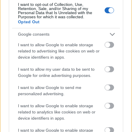
I want to opt-out of Collection, Use,
την απάντηση στο ερώτημα: «
Επιτέλους,
Retention, Sale, and/or Sharing of my
Personal Data that Is Unrelated with the
ξέρουμε τι τρώμε;»
. Η απάντηση είναι πλέον ένα
Purposes for which it was collected.
ηχηρό «Ναι». Εκείνα τα χρήματα δεν θα
Opted Out
πηγαίνουν σε νοθευμένα μείγματα αμφιβόλου
Google consents
προέλευσης, αλλά θα αγοράζουν 100%
ασφάλεια, ποιότητα και έμπρακτη υποστήριξη της
I want to allow Google to enable storage
related to advertising like cookies on web or
ελληνικής υπαίθρου, αρκεί να μην βρεθούν τρόποι
device identifiers in apps.
να παρακαμφθεί και αυτό το σύστημα.
I want to allow my user data to be sent to
Google for online advertising purposes.
Γιατί ο Τραμπ έβαλε στο μάτι τη φέτα μας
και την ιταλική παρμεζάνα;
I want to allow Google to send me
personalized advertising.
Η τεχνολογία
δεν είναι μόνο οθόνες και
I want to allow Google to enable storage
αλγόριθμοι στα γραφεία, είναι η διασφάλιση
related to analytics like cookies on web or
της διατροφής μας
. Το
εμφυτευμένο
device identifiers in apps.
μικροτσίπ
στο στομάχι ενός προβάτου είναι η
καλύτερη ασπίδα προστασίας που είχε ποτέ το
I want to allow Google to enable storage