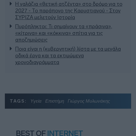
Η γαλάζια «θετική ατζέντα» στο δρόμο για το
2027 - Το παράπονο της Καρυστιανού - Στον
ΣΥΡΙΖΑ μελετούν Ιστορία
Πυρόπληκτοι: Τι σημαίνουν τα «πράσινα»,
«κίτρινα» και «κόκκινα» σπίτια για τις
αποζημιώσεις
Ποια είναι η (κυβερνητική) λίστα με τα μεγάλα
οδικά έργα και τα εκτιμώμενα
χρονοδιαγράμματα
TAGS:
Υγεία
Επιστήμη
Γιώργος Μυλωνάκης
BEST OF
INTERNET