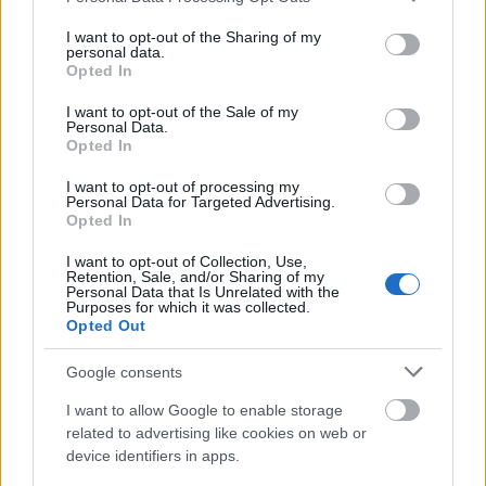
services and may gather and store information including but
not limited to your visit or usage behaviour. You may click to
I want to opt-out of the Sharing of my
personal data.
grant or deny consent to Google and its third-party tags to
Opted In
use your data for below specified purposes in below Google
consent section.
I want to opt-out of the Sale of my
Personal Data.
Opted In
I want to opt-out of processing my
Personal Data for Targeted Advertising.
Opted In
I want to opt-out of Collection, Use,
Retention, Sale, and/or Sharing of my
Personal Data that Is Unrelated with the
Purposes for which it was collected.
Opted Out
Google consents
I want to allow Google to enable storage
related to advertising like cookies on web or
device identifiers in apps.
Ποιοι μπορεί να ωφεληθούν από