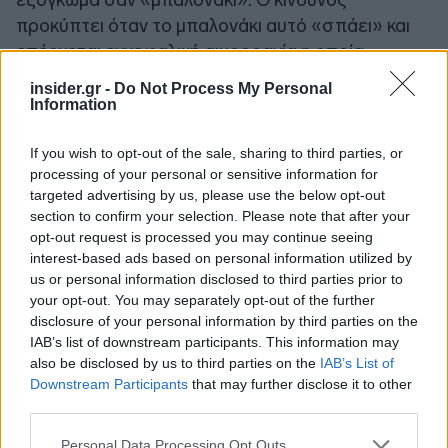
προκύπτει όταν το μπαλονάκι αυτό «σπάει» και
επέρχεται εγκεφαλική αιμορραγία η οποία
ταμπονάρεται μέσα στον εγκεφαλικό ιστό. Αν
insider.gr -
Do Not Process My Personal
βέβαια η αιμορραγία είναι μεγάλη μπορεί να
Information
επέλθει θάνατος αμέσως-κάτι που ισχύει
δυστυχώς στο 15% των διαρραγέντων
If you wish to opt-out of the sale, sharing to third parties, or
processing of your personal or sensitive information for
ανευρυσμάτων εγκεφάλου.
targeted advertising by us, please use the below opt-out
section to confirm your selection. Please note that after your
opt-out request is processed you may continue seeing
interest-based ads based on personal information utilized by
us or personal information disclosed to third parties prior to
your opt-out. You may separately opt-out of the further
disclosure of your personal information by third parties on the
IAB’s list of downstream participants. This information may
also be disclosed by us to third parties on the
IAB’s List of
Downstream Participants
that may further disclose it to other
third parties.
Please note that this website/app uses one or more Google
Personal Data Processing Opt Outs