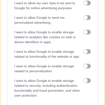
προληπτική διαγνωστική εξέταση
I want to allow my user data to be sent to
Google for online advertising purposes.
Σε επίπεδο προληπτικής εξέτασης μια ψηφιακή
I want to allow Google to send me
αγγειογραφία θα μπορούσε να γίνει, όχι οριζόντια
personalized advertising.
στον πληθυσμό της χώρας, αλλά μόνο σε
I want to allow Google to enable storage
ανθρώπους με βεβαρημένο οικογενειακό
related to analytics like cookies on web or
ιστορικό. Οι άνθρωποι που ανήκουν σε αυτή την
device identifiers in apps.
κατηγορία θα μπορούσαν στην ηλικία των 25-30
I want to allow Google to enable storage
ετών να εξεταστούν προληπτικά. Σημειώνεται ότι
related to functionality of the website or app.
σε αυτή την κατηγορία ανήκει και ο Γιώργος
Μυλωνάκης καθώς προ 20ετίας είχε υποστεί
I want to allow Google to enable storage
εγκεφαλική αιμορραγία από ανεύρυσμα ο
related to personalization.
πατέρας του. Μέσα στην ατυχία του ο (πρώην)
I want to allow Google to enable storage
Υφυπουργός παρά τω Πρωθυπουργώ ήταν
related to security, including authentication
πάντως τυχερός, καθώς λόγω της γειτνίασης του
functionality and fraud prevention, and other
Μεγάρου Μαξίμου με τον «Ευαγγελισμό»,
user protection.
μεταφέρθηκε αμέσως στο νοσοκομείο,