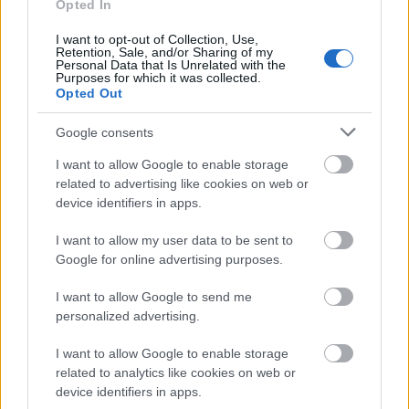
Opted In
I want to opt-out of Collection, Use,
Retention, Sale, and/or Sharing of my
Personal Data that Is Unrelated with the
Purposes for which it was collected.
Opted Out
Google consents
I want to allow Google to enable storage
Έμφαση στη ρευστότητα και τη
related to advertising like cookies on web or
device identifiers in apps.
χαμηλή μόχλευση
I want to allow my user data to be sent to
Η S&P επισημαίνει ότι, παρά το υψηλό
Google for online advertising purposes.
ενοποιημένο χρέος του ομίλου, η μόχλευση σε
I want to allow Google to send me
επίπεδο μητρικής εταιρείας παραμένει χαμηλή,
personalized advertising.
κάτι που αξιολογείται θετικά για την πιστοληπτική
I want to allow Google to enable storage
ικανότητα της ΓΕΚ ΤΕΡΝΑ.
related to analytics like cookies on web or
device identifiers in apps.
Όπως αναφέρεται, πάνω από το 90% του