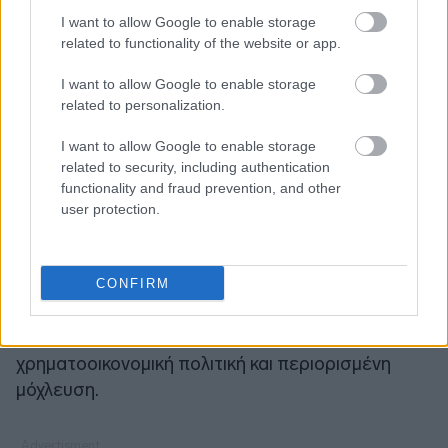
καθαρού χρέους ύψους 4,3 δισ. ευρώ στο τέλος
I want to allow Google to enable storage
related to functionality of the website or app.
του 2025 αφορά χρηματοδότηση χωρίς αναγωγή
σε επίπεδο επιμέρους παραχωρήσεων.
I want to allow Google to enable storage
Παράλληλα, ο όμιλος διατηρεί σημαντικά ταμειακά
related to personalization.
διαθέσιμα, με 851 εκατ. ευρώ στη μητρική και 842
I want to allow Google to enable storage
εκατ. ευρώ στις λειτουργικές θυγατρικές στο
related to security, including authentication
τέλος του 2025.
functionality and fraud prevention, and other
user protection.
Οι
σταθερές προοπτικές
αντανακλούν,
σύμφωνα με τη S&P, την προσδοκία ότι
η ΓΕΚ
ΤΕΡΝΑ θα συνεχίσει να ενισχύει την
CONFIRM
κερδοφορία και τη χρηματοοικονομική της
θέση,
διατηρώντας παράλληλα συνετή
χρηματοοικονομική πολιτική και περιορισμένη
μόχλευση.