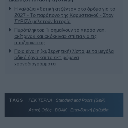
Η γαλάζια «θετική ατζέντα» στο δρόμο για το
2027 - Το παράπονο της Καρυστιανού - Στον
ΣΥΡΙΖΑ μελετούν Ιστορία
Πυρόπληκτοι: Τι σημαίνουν τα «πράσινα»,
«κίτρινα» και «κόκκινα» σπίτια για τις
αποζημιώσεις
Ποια είναι η (κυβερνητική) λίστα με τα μεγάλα
οδικά έργα και τα εκτιμώμενα
χρονοδιαγράμματα
TAGS:
ΓΕΚ ΤΕΡΝΑ
Standard and Poors (S&P)
Αττική Οδός
ΒΟΑΚ
Επενδυτική βαθμίδα